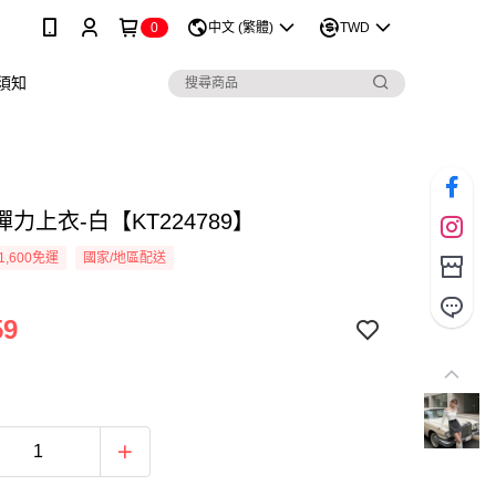
0
中文 (繁體)
TWD
須知
力上衣-白【KT224789】
1,600免運
國家/地區配送
59