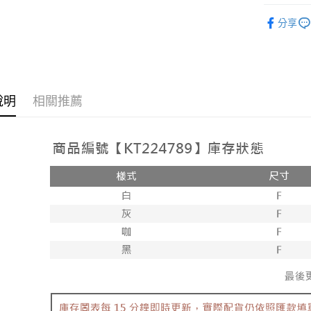
2.付款方
相關說明
➤𝙉𝙀𝙒 𝘼𝙍
流程，驗
【關於「A
分享
ATM付款
完成交易
AFTEE
人氣商品
3.實際核
便利好安
4.訂單成
１．簡單
消。如遇
２．便利
運送方式
無法說明
３．安心
【繳款方
全家取貨
說明
相關推薦
1.分期款
【「AFT
醒簡訊。
每筆NT$6
１．於結帳
2.透過簡
付」結帳
帳／街口支
付款後全
２．訂單
３．收到繳
每筆NT$6
【注意事
／ATM／
1.本服務
※ 請注意
已關閉，
用戶於交
絡購買商品
款買賣價
先享後付
每筆NT$10
2.基於同
※ 交易是
資料（包
是否繳費成
已關閉，請
用，由本
付客戶支
每筆NT$10
3.完整用
【注意事
7-11取貨
１．透過由
交易，需
每筆NT$6
求債權轉