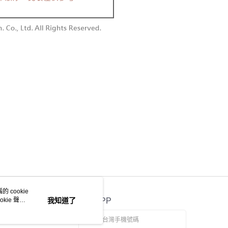
個人資料處理事宜，請瀏覽以下網址：
1取貨
ee.tw/terms/#terms3
0，滿NT$1,600(含以上)免運費
年的使用者請事先徵得法定代理人或監護人之同意方可使用
E先享後付」，若未經同意申辦者引起之損失，本公司不負相關責
AFTEE先享後付」時，將依據個別帳號之用戶狀況，依本公司
00，滿NT$2,500(含以上)免運費
核予不同之上限額度；若仍有額度不足之情形，本公司將視審查
用戶進行身份認證。
配送
查看運費
一人註冊多個帳號或使用他人資訊註冊。若發現惡意使用之情
科技股份有限公司將有權停止該用戶之使用額度並採取法律行
 cookie
kie 聲明
我知道了
官方APP