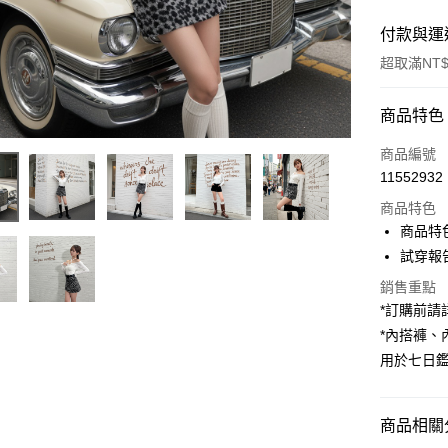
付款與運
超取滿NT$
付款方式
商品特色
信用卡一
商品編號
11552932
超商取貨
商品特色
LINE Pay
商品特
試穿報告 
Apple Pay
銷售重點
街口支付
*訂購前
*內搭褲
Google Pa
用於七日
大哥付你
相關說明
【大哥付
商品相關分
AFTEE先
1.本服務