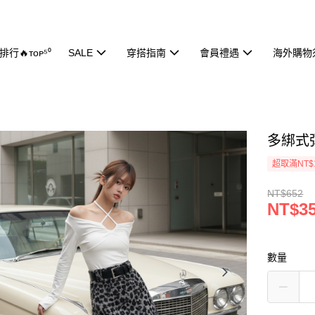
行🔥ᴛᴏᴘ⁵⁰
SALE
穿搭指南
會員禮遇
海外購物
多綁式彈
超取滿NT$
NT$652
NT$3
數量