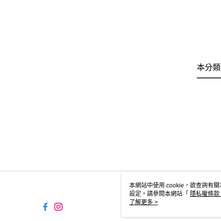
本分類
本網站中使用 cookie，欲查詢有關
設定，請參閱本網站「
隱私權條款
使用 cookie。
了解更多 >