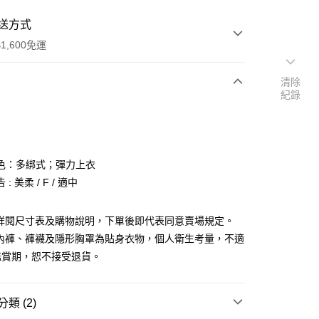
送方式
1,600免運
清除
紀錄
次付款
付款
色：多綁式；彈力上衣
: 美柔 / F / 適中
請詳閱尺寸表及購物說明，下單後即代表同意賣場規定。
、內褲、褲襪及隱形胸罩為貼身衣物，個人衛生考量，不適
y
鑑賞期，恕不接受退貨。
分期
你分期使用說明】
類 (2)
享後付
由台灣大哥大提供，台灣大哥大用戶可立即使用無須另外申請。