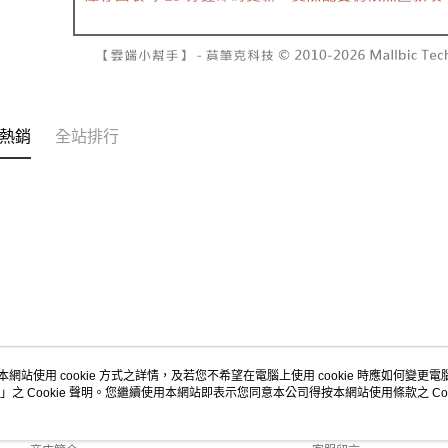
２．關於
付款後7-1
https://aft
每筆NT$6
３．未成
「AFTE
宅配
任。
４．使用「
每筆NT$1
即時審查
熱銷
全站排行
結果請求
國家/地區
５．嚴禁
形，恩沛
動。
本網站使用 cookie 方式之詳情，及若您不希望在電腦上使用 cookie 時應如何變更電腦的
」之 Cookie 聲明。您繼續使用本網站即表示您同意本公司得按本網站使用條款之 Coo
關於我們
客服資訊
品牌故事
購物說明