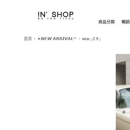
商品分類
暢銷排
首頁
➤𝙉𝙀𝙒 𝘼𝙍𝙍𝙄𝙑𝘼𝙇²⁶
ɴᴇᴡ ₍ 2.9 ₎