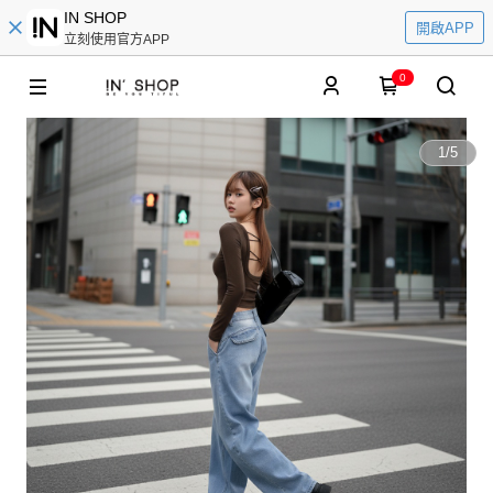
IN SHOP
開啟APP
立刻使用官方APP
0
1
/
5