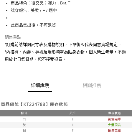
Apple Pay
商品特色：後交叉；彈力；Bra T
試穿報告 : 美柔 / F / 適中
街口支付
Google Pay
此商品售出後，不可退貨
大哥付你分期
銷售重點
相關說明
*訂購前請詳閱尺寸表及購物說明，下單後即代表同意賣場規定。
【大哥付你分期使用說明】
*內搭褲、內褲、褲襪及隱形胸罩為貼身衣物，個人衛生考量，不適
AFTEE先享後付
1.本服務由台灣大哥大提供，台灣大哥大用戶可立即使用無須另外申請。
2.付款方式選擇「大哥付你分期」，訂單成立後會自動跳轉到大哥付的交易
用於七日鑑賞期，恕不接受退貨。
相關說明
流程，驗證手機門號後，選擇欲分期的期數、繳款截止日，確認付款後即完
【關於「AFTEE先享後付」】
成交易。
ATM付款
AFTEE先享後付是「在收到商品之後才付款」的支付方式。 讓您購物簡單
3.實際核准額度、可分期數及費用金額請依後續交易確認頁面所載為準。
便利好安心！
4.訂單成立30分鐘內，如未前往確認交易或遇審核未通過，訂單將自動取
１．簡單：不需註冊會員、不需綁卡、不需儲值。
運送方式
詳細說明
相關推薦
消。如遇「轉專審核」未通過狀況，表示未達大哥付你分期系統評分，恕無
２．便利：只要手機號碼，簡訊認證，即可結帳。
法說明評估內容。
３．安心：先確認商品／服務後，再付款。
全家取貨付款
【繳款方式說明】
1.分期款項不併入電信帳單，「大哥付你分期」於每月結算日後寄送繳費提
每筆NT$60，滿NT$1,800(含以上)免運費
【「AFTEE先享後付」結帳流程】
醒簡訊。
１．於結帳方式選擇「AFTEE先享後付」後，將跳轉至「AFTEE先享後付」
2.透過簡訊連結打開帳單後，可選擇「超商條碼／台灣大直營門市／銀行轉
付款後全家取貨
結帳頁面，進行簡訊認證並確認金額後，即可完成結帳。
帳／街口支付／iPASS MONEY」等通路繳費。
２．訂單成立數日內，您將收到繳費通知簡訊。
每筆NT$60，滿NT$1,600(含以上)免運費
３．收到繳費通知簡訊後14天內，點擊此簡訊中的連結，可透過四大超商／
【注意事項】
ATM／網路銀行／等多元方式進行付款，方視為交易完成。