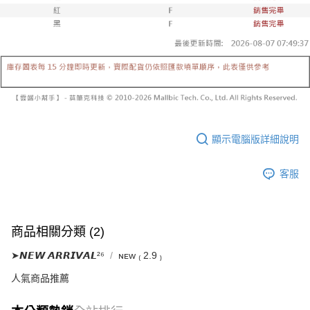
已關閉，請勿下單
1.本服務係由「台灣大哥大股份有限公司」（以下簡稱本公司）所提供，讓
※ 請注意：結帳手續完成當下不需立刻繳費，但若您需要取消訂單，請聯絡
用戶於交易時，得透過本服務購買商品或服務，並由商店將買賣／分期付款
每筆NT$10,000
購買商品的店家。未經商家同意取消之訂單仍視為有效，需透過AFTEE先享
買賣價金債權讓與本公司後，依約使用本公司帳單繳交帳款。
後付繳納相關費用。
2.基於同意付款使用「大哥付你分期」之契約關係目的，商店將以您的個人
已關閉，請勿下單(付取)
※ 交易是否成功請以「AFTEE先享後付 」之結帳頁面顯示為準，若有關於
資料（包含姓名、電話或地址）提供予台灣大哥大進項蒐集、處理及利用，
是否繳費成功／繳費後需取消欲退款等相關疑問，請聯繫「AFTEE先享後付
每筆NT$10,000
由本公司與您本人進行分期帳單所需資料之確認、核對及更正。
客戶支援中心」
https://netprotections.freshdesk.com/support/home
3.完整用戶服務條款，請詳閱以下連結：
https://oppay.tw/userRule
7-11取貨付款
【注意事項】
１．透過由恩沛科技股份有限公司提供之「AFTEE先享後付」服務完成之交
每筆NT$60，滿NT$1,800(含以上)免運費
易，需依本服務之必要範圍內提供個人資料，並將交易相關給付款項請求債
權轉讓予恩沛科技股份有限公司。
付款後7-11取貨
顯示電腦版詳細說明
２．關於個人資料處理事宜，請瀏覽以下網址：
每筆NT$60，滿NT$1,600(含以上)免運費
https://aftee.tw/terms/#terms3
３．未成年的使用者請事先徵得法定代理人或監護人之同意方可使用
客服
宅配
「AFTEE先享後付」，若未經同意申辦者引起之損失，本公司不負相關責
任。
每筆NT$100，滿NT$2,500(含以上)免運費
４．使用「AFTEE先享後付」時，將依據個別帳號之用戶狀況，依本公司即
時審查核予不同之上限額度；若仍有額度不足之情形，本公司將視審查結果
國家/地區配送
查看運費
商品相關分類 (2)
請求用戶進行身份認證。
５．嚴禁一人註冊多個帳號或使用他人資訊註冊。若發現惡意使用之情形，
➤𝙉𝙀𝙒 𝘼𝙍𝙍𝙄𝙑𝘼𝙇²⁶
ɴᴇᴡ ₍ 2.9 ₎
恩沛科技股份有限公司將有權停止該用戶之使用額度並採取法律行動。
人氣商品推薦