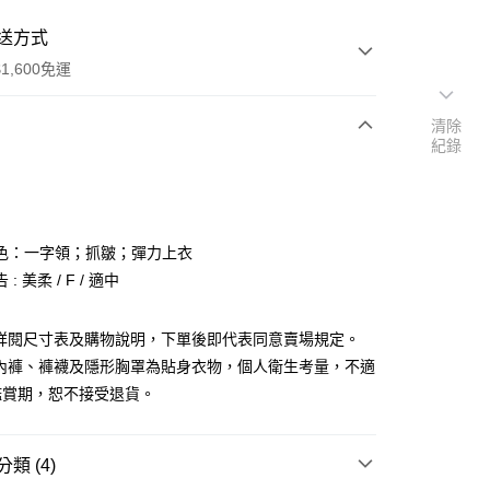
送方式
1,600免運
清除
紀錄
次付款
付款
色：一字領；抓皺；彈力上衣
: 美柔 / F / 適中
請詳閱尺寸表及購物說明，下單後即代表同意賣場規定。
、內褲、褲襪及隱形胸罩為貼身衣物，個人衛生考量，不適
y
鑑賞期，恕不接受退貨。
分期
你分期使用說明】
類 (4)
享後付
由台灣大哥大提供，台灣大哥大用戶可立即使用無須另外申請。