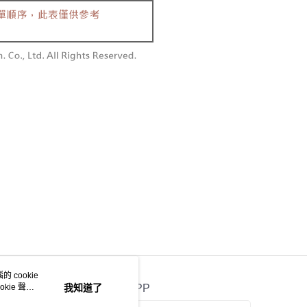
個人資料處理事宜，請瀏覽以下網址：
1取貨
ee.tw/terms/#terms3
0，滿NT$1,600(含以上)免運費
年的使用者請事先徵得法定代理人或監護人之同意方可使用
E先享後付」，若未經同意申辦者引起之損失，本公司不負相關責
AFTEE先享後付」時，將依據個別帳號之用戶狀況，依本公司
00，滿NT$2,500(含以上)免運費
核予不同之上限額度；若仍有額度不足之情形，本公司將視審查
用戶進行身份認證。
配送
查看運費
一人註冊多個帳號或使用他人資訊註冊。若發現惡意使用之情
科技股份有限公司將有權停止該用戶之使用額度並採取法律行
 cookie
kie 聲明
我知道了
官方APP