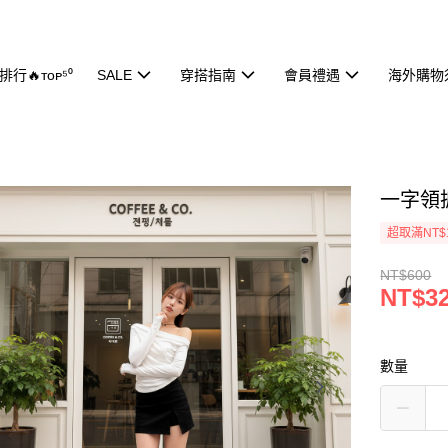
行🔥ᴛᴏᴘ⁵⁰
SALE
穿搭指南
會員禮遇
海外購物
一字領抓
超取滿NT$
NT$600
NT$3
數量