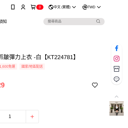
0
中文 (繁體)
TWD
須知
皺彈力上衣 -白【KT224781】
1,600免運
國家/地區配送
29