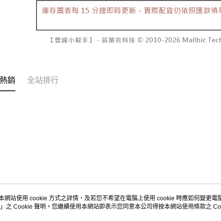
２．關於
付款後7-1
https://aft
每筆NT$6
３．未成
「AFTE
宅配
任。
４．使用「
每筆NT$1
即時審查
結果請求
國家/地區
５．嚴禁
熱銷
全站排行
形，恩沛
動。
本網站使用 cookie 方式之詳情，及若您不希望在電腦上使用 cookie 時應如何變更電腦的
」之 Cookie 聲明。您繼續使用本網站即表示您同意本公司得按本網站使用條款之 Coo
關於我們
客服資訊