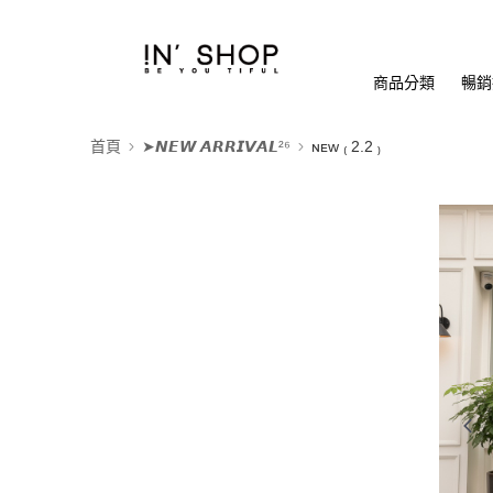
商品分類
暢銷排
首頁
➤𝙉𝙀𝙒 𝘼𝙍𝙍𝙄𝙑𝘼𝙇²⁶
ɴᴇᴡ ₍ 2.2 ₎