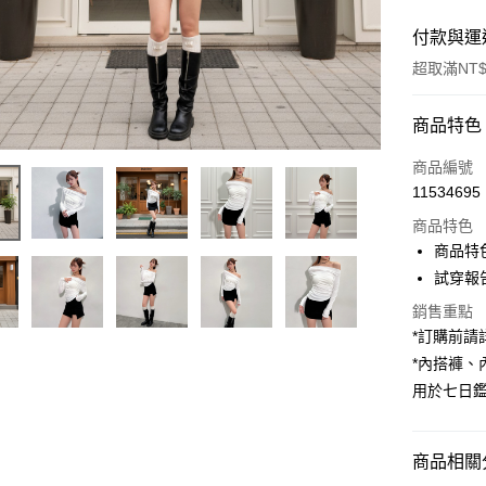
付款與運
超取滿NT$
付款方式
商品特色
信用卡一
商品編號
11534695
超商取貨
商品特色
LINE Pay
商品特
試穿報告 
Apple Pay
銷售重點
街口支付
*訂購前
*內搭褲
Google Pa
用於七日
大哥付你
相關說明
【大哥付
商品相關分
AFTEE先
1.本服務