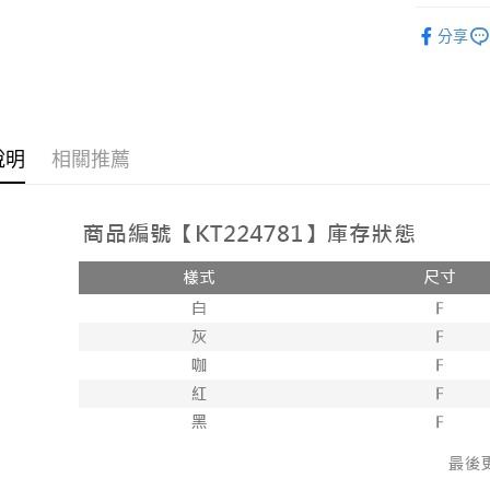
2.付款方
相關說明
➤𝙉𝙀𝙒 𝘼𝙍
流程，驗
【關於「A
分享
ATM付款
完成交易
AFTEE
人氣商品
3.實際核
便利好安
4.訂單成
１．簡單
【上衣】
消。如遇
２．便利
運送方式
無法說明
【上衣】
３．安心
【繳款方
全家取貨
說明
相關推薦
1.分期款
【「AFT
醒簡訊。
每筆NT$6
１．於結帳
2.透過簡
付」結帳
帳／街口支
付款後全
２．訂單
３．收到繳
每筆NT$6
【注意事
／ATM／
1.本服務
※ 請注意
已關閉，
用戶於交
絡購買商品
款買賣價
先享後付
每筆NT$10
2.基於同
※ 交易是
資料（包
是否繳費成
已關閉，請
用，由本
付客戶支
每筆NT$10
3.完整用
【注意事
7-11取貨
１．透過由
交易，需
每筆NT$6
求債權轉