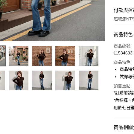
付款與運
超取滿NT$
付款方式
商品特色
信用卡一
商品編號
11534693
超商取貨
商品特色
LINE Pay
商品特
試穿報告 
Apple Pay
銷售重點
街口支付
*訂購前
*內搭褲
Google Pa
用於七日
大哥付你
相關說明
【大哥付
商品相關分
AFTEE先
1.本服務