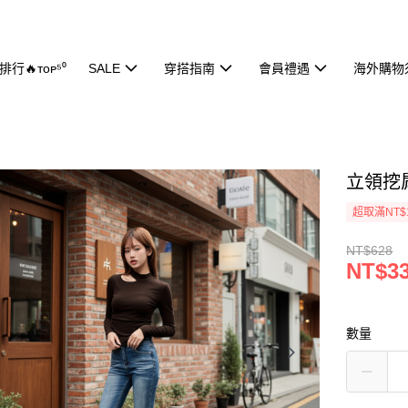
行🔥ᴛᴏᴘ⁵⁰
SALE
穿搭指南
會員禮遇
海外購物
立領挖肩
超取滿NT$
NT$628
NT$3
數量