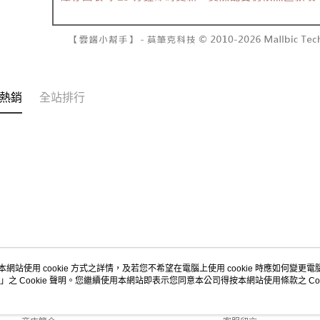
２．關於
付款後7-1
https://aft
每筆NT$6
３．未成
「AFTE
宅配
任。
４．使用「
每筆NT$1
即時審查
熱銷
全站排行
結果請求
國家/地區
５．嚴禁
形，恩沛
動。
本網站使用 cookie 方式之詳情，及若您不希望在電腦上使用 cookie 時應如何變更電腦的
」之 Cookie 聲明。您繼續使用本網站即表示您同意本公司得按本網站使用條款之 Coo
關於我們
客服資訊
品牌故事
購物說明