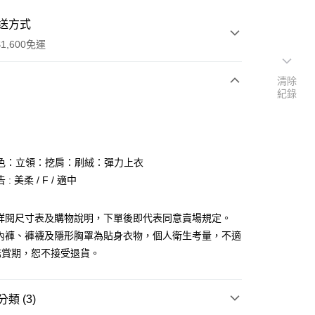
送方式
1,600免運
清除
紀錄
次付款
付款
色：立領：挖肩：刷絨：彈力上衣
: 美柔 / F / 適中
請詳閱尺寸表及購物說明，下單後即代表同意賣場規定。
、內褲、褲襪及隱形胸罩為貼身衣物，個人衛生考量，不適
y
鑑賞期，恕不接受退貨。
分期
你分期使用說明】
類 (3)
享後付
由台灣大哥大提供，台灣大哥大用戶可立即使用無須另外申請。