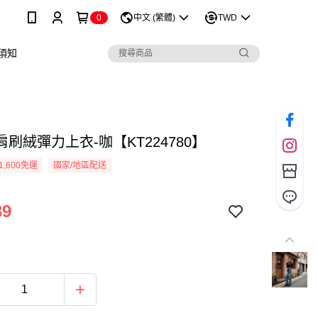
0
中文 (繁體)
TWD
須知
刷絨彈力上衣-咖【KT224780】
1,600免運
國家/地區配送
39