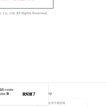
個人資料處理事宜，請瀏覽以下網址：
1取貨
ee.tw/terms/#terms3
0，滿NT$1,600(含以上)免運費
年的使用者請事先徵得法定代理人或監護人之同意方可使用
E先享後付」，若未經同意申辦者引起之損失，本公司不負相關責
AFTEE先享後付」時，將依據個別帳號之用戶狀況，依本公司
00，滿NT$2,500(含以上)免運費
核予不同之上限額度；若仍有額度不足之情形，本公司將視審查
用戶進行身份認證。
配送
查看運費
一人註冊多個帳號或使用他人資訊註冊。若發現惡意使用之情
科技股份有限公司將有權停止該用戶之使用額度並採取法律行
 cookie
kie 聲明
我知道了
官方APP