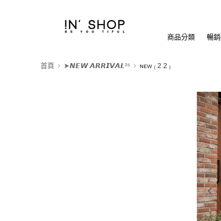
商品分類
暢銷排
首頁
➤𝙉𝙀𝙒 𝘼𝙍𝙍𝙄𝙑𝘼𝙇²⁶
ɴᴇᴡ ₍ 2.2 ₎