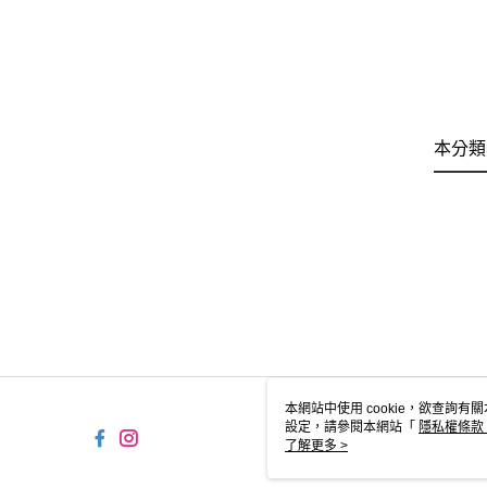
本分類
本網站中使用 cookie，欲查詢有關
設定，請參閱本網站「
隱私權條款
使用 cookie。
了解更多 >