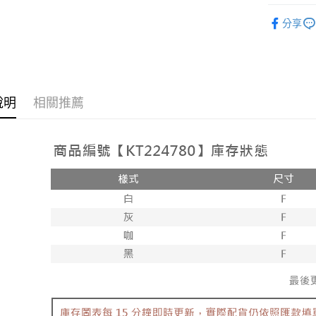
2.付款方
相關說明
➤𝙉𝙀𝙒 𝘼𝙍
流程，驗
【關於「A
分享
ATM付款
完成交易
AFTEE
人氣商品
3.實際核
便利好安
4.訂單成
１．簡單
【上衣】
消。如遇
２．便利
運送方式
無法說明
３．安心
【繳款方
全家取貨
說明
相關推薦
1.分期款
【「AFT
醒簡訊。
每筆NT$6
１．於結帳
2.透過簡
付」結帳
帳／街口支
付款後全
２．訂單
３．收到繳
每筆NT$6
【注意事
／ATM／
1.本服務
※ 請注意
已關閉，
用戶於交
絡購買商品
款買賣價
先享後付
每筆NT$10
2.基於同
※ 交易是
資料（包
是否繳費成
已關閉，請
用，由本
付客戶支
每筆NT$10
3.完整用
【注意事
7-11取貨
１．透過由
交易，需
每筆NT$6
求債權轉