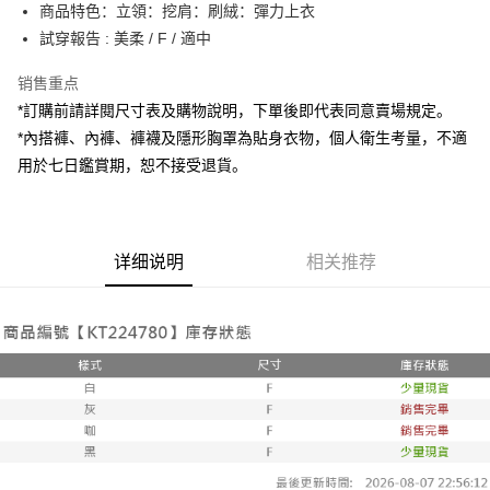
Apple Pay
商品特色：立領：挖肩：刷絨：彈力上衣
試穿報告 : 美柔 / F / 適中
街口支付
销售重点
Google Pay
*訂購前請詳閱尺寸表及購物說明，下單後即代表同意賣場規定。
大哥付你分期
*內搭褲、內褲、褲襪及隱形胸罩為貼身衣物，個人衛生考量，不適
相关说明
用於七日鑑賞期，恕不接受退貨。
【大哥付你分期使用说明】
AFTEE先享后付
1. 本服务由台湾大哥大提供，电信用户可立即使用无须另外申请。（限个人
月租型门号，不开放公司户及预付卡使用）
相关说明
2. 付款方式选择 “大哥付你分期”，订单成立后会自动跳转到大哥付的交易流
一、關於 AFTEE先享後付
程，验证手机门号后，选择欲分期的期数、缴款截止日，确认付款后即完成
详细说明
相关推荐
ATM付款
1. 於付款方式選擇AFTEE先享後付，將跳出AFTEE先享後付手機驗證視
交易。
窗。
3. 实际核准额度、可分期数及费用金额请依后续交易确认页面所载为准。
2. 進行簡訊驗證之後，即可完成結帳手續。
运送方式
4. 订单成立30分钟内，如未前往确认交易或遇审核未通过，订单将自动取
3. 訂單確認後不需事先繳費，商品會配送至您的指定地址。
消。如遇 “转专审核”未通过状况，表示未达系统评分，恕无法说明评估内
4. 下訂完成後，您的手機會收到一封繳費通知簡訊，APP會員則會收到
全家取貨付款
容。
AFTEE APP推播通知。
【缴款方式说明】
每笔NT$60，满NT$1,800(含以上)免运费
5. 收到商品當下無需繳費，確認無誤後，請再利用繳費通知簡訊或AFTEE
1. 分期款项不并入电信账单，“大哥付你分期”于每月结算日后寄送缴费提醒
APP於四大便利商店‧ATM/網銀等方式進行付款。
短信。
付款後全家取貨
2. 通过短信链接打开账单后，可选择 “超商条码／台湾大直营门市／银行转
請留意繳費期限為 14 天。唯有下載 AFTEE App 成為 AFTEE 會員者方能享
每笔NT$60，满NT$1,600(含以上)免运费
账／街口支付／iPASS MONEY”等通路缴费。
有最長 45 天內付款之服務。