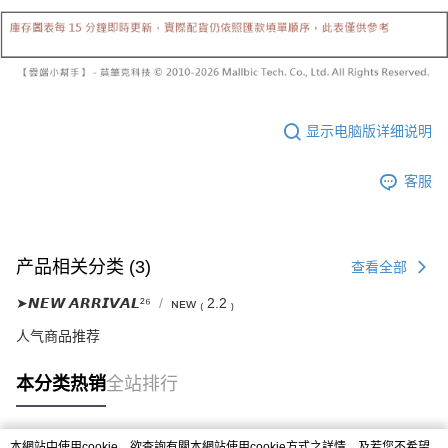
已關閉，請勿下單
【注意事项】
繳費期限，為商家向您請款的時間，再加上使用AFTEE可延長的天數所計算
1. 本服务系由 “台湾大哥大股份有限公司”所提供，让用户于交易时，得通过
每笔NT$10,000
出。使用AFTEE下訂可以延長您收到商品前的繳費天數，但無法保證一定能
本服务购买商品或服务，并由商店将买卖／分期付款买卖价金债权让与本公
夠在期限內收到商品(例如:預購商品或預計到貨時間較長者)。因此無論收到
司后，依约使用本公司账单缴交账款。
已關閉，請勿下單(付取)
商品與否，仍需要請您在AFTEE規定的時間內完成繳費。
2. 基于同意付款使用 “大哥付你分期”之契约关系目的，商店将以您的个人资
每笔NT$10,000
料（包含姓名、电话或地址）提供予台湾大哥大进项收集、处理及利用，由
二、付款限制
台湾大哥大与本人进行分期账单所需资料之确认、核对及更正。
1. 初次使用 AFTEE 時，將依認證結果及本公司審查結果，核予每個人不同
7-11取貨付款
3. 完整用户服务条款，请详阅以下链接：
https://oppay.tw/userRule
显示电脑版详细说明
之上限額度
2. 結帳金額須大於NT$30
每笔NT$60，满NT$1,800(含以上)免运费
3. 目前僅支援台灣會員
客服
付款後7-11取貨
三、聲明條款
每笔NT$60，满NT$1,600(含以上)免运费
「AFTEE先享後付」(下稱本服務)乃由恩沛科技股份有限公司(下稱 AFTEE )
所提供，並由 AFTEE 向您收取款項。因使用本服務所須提供之個人資料(包
宅配
含但不限於訂購人姓名、電話，收件人姓名、電話、收件地址)，將交付予
产品相关分类 (3)
查看全部
AFTEE 於本服務必要服務範圍內運用。關於 AFTEE 對於個人資料之蒐集、
每笔NT$100，满NT$2,500(含以上)免运费
處理、利用，詳參 AFTEE 官網之『個人資料蒐集、處理及利用告知聲明』
➤𝙉𝙀𝙒 𝘼𝙍𝙍𝙄𝙑𝘼𝙇²⁶
ɴᴇᴡ ₍ 2.2 ₎
（
https://aftee.tw/privacypolicy/
）。
國家/地區配送
查看运费
人气商品推荐
若款項超過繳費期限，將根據當次的金額加收年利率 16% 的逾期滯納金。
未成年的使用者，請事先徵得法定代理人或監護人之同意方可使用
本分类热销
全站排行
AFTEE。
若您對於個人資料之處理、利用有任何疑問，或欲行使相關法律權利，請聯
繫恩沛科技股份有限公司。若您不同意我們將上開所示之個人資料，連同必
本網站中使用cookie，欲查詢有關本網站使用cookie方式之詳情，及若您不希望