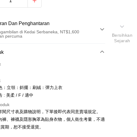
ran Dan Penghantaran
gambilan di Kedai Serbaneka, NT$1,600
Bersihkan
an percuma
Sejarah
Pembayaran
uk
t (Bayaran Penuh)
k
an di Kedai Serbaneka
k
色：立領：斜擺：刷絨：彈力上衣
: 美柔 / F / 適中
roduk
請詳閱尺寸表及購物說明，下單後即代表同意賣場規定。
y
、內褲、褲襪及隱形胸罩為貼身衣物，個人衛生考量，不適
鑑賞期，恕不接受退貨。
ter