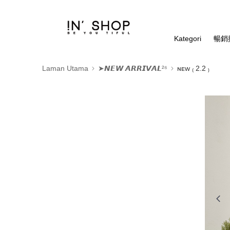
Kategori
暢銷排
Laman Utama
➤𝙉𝙀𝙒 𝘼𝙍𝙍𝙄𝙑𝘼𝙇²⁶
ɴᴇᴡ ₍ 2.2 ₎