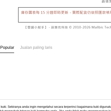
Pembayaran
ditambah d
NT$10,00
berasingan
Anda bole
pembayaran
menerima 
7-11取貨
boleh men
NT$60/pes
Selepas me
produk pr
menyelesai
lebih lama
NT$1,800 
kod bar ke
pembayara
JKOPay, a
pesanan.
付款後7-1
NT$60/pes
[Nota Pent
Kedua, Se
1. Jumlah 
NT$1,600 
 Popular
Jualan paling laris
Perkhidmata
NT$10,000.
yang memb
berdasarka
宅配
melalui pe
2. Amaun p
NT$100/pe
pembelian
3. Pada ma
kepada Sy
NT$2,500 
mengikut p
Ketiga, Sy
Perkhidma
國家/地區
Untuk meme
NP Taiwan
penggunaa
akan meng
peribadi a
pembeli, n
Syarikat 
untuk peng
yang diper
Pengumpul
pengesaha
(https://aft
uki. Sekiranya anda ingin mengetahui secara terperinci bagaimana kuki digunak