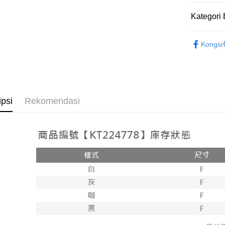
[Terma Pe
Kategori 
AFTEE
Perkhidmat
Deskripsi
➤𝙉𝙀𝙒 𝘼𝙍
pengguna 
Pertama, 
Kongsi
Pemindah
Kemudian
Rekomenda
Jika anda 
1. Dengan
akan menga
pengesaha
【上衣】
Later sele
2. Anda b
Pilihan 
mudah alih
3. Tiada b
akhir pemb
dihantar k
全家取貨
ipsi
Rekomendasi
pembayara
4. Setela
NT$60/pes
manakala a
Had kredit
AFTEE.
NT$1,800 
yang diken
5. Tiada b
pada hala
pembayara
付款後全
dalam tal
NT$60/pes
Jika trans
aplikasi A
dibuat, at
NT$1,600 
akan dibat
Sila ambil
peringkat 
bagaimanap
已關閉，
tidak dipe
dan mendaf
NT$10,00
pembayara
[Arahan P
已關閉，請
Tempoh pe