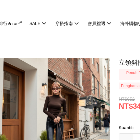
行🔥ᴛᴏᴘ⁵⁰
SALE
穿搭指南
會員禮遇
海外購物
立領斜擺
Penuh P
Penghanta
NT$652
NT$3
Kuantiti