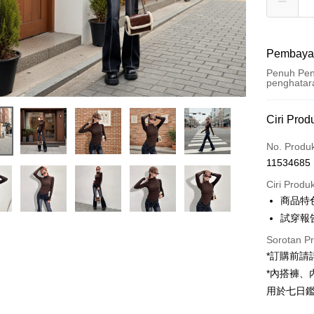
Pembaya
Penuh Pen
penghatar
Kaedah 
Ciri Prod
Kad Kredi
No. Produ
11534685
Pengambil
Ciri Produ
LINE Pay
商品特
試穿報告 
Apple Pay
Sorotan P
JKOPAY
*訂購前
Google Pa
*內搭褲
用於七日
OP Pay La
Deskripsi