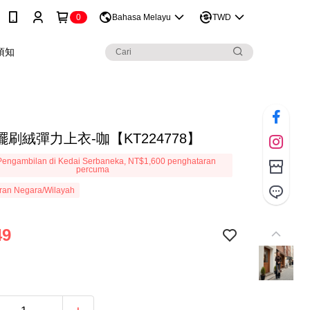
0
Bahasa Melayu
TWD
須知
刷絨彈力上衣-咖【KT224778】
engambilan di Kedai Serbaneka, NT$1,600 penghataran
percuma
ran Negara/Wilayah
49