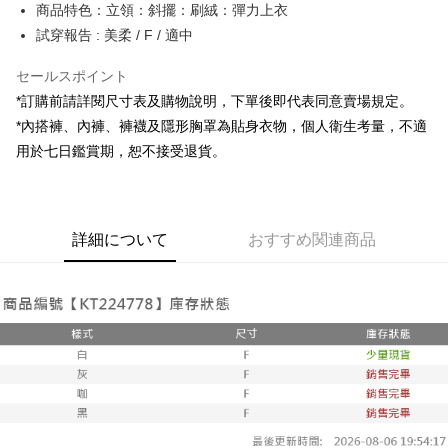
Apple Pay
商品特色：立領：斜擺：刷絨：彈力上衣
試穿報告 : 美柔 / F / 適中
JKOPAY
セールスポイント
Google Pay
*訂購前請詳閱尺寸表及購物說明，下單後即代表同意賣場規定。
OP Pay Later
*內搭褲、內褲、褲襪及隱形胸罩為貼身衣物，個人衛生考量，不適
説明
用於七日鑑賞期，恕不接受退貨。
【OP Pay Later 使用説明】
AFTEE代金後払い
1. 本サービスは台湾大哥大によって提供され、台湾大哥大のユーザーは追
加の申請なしで即時に利用可能です。
説明
2. 支払い方法で「OP Pay Later」を選択すると、注文が成立した後に自動
一、 AFTEE代金後払いについて
的に OP Pay Later の取引プロセスに移行し、携帯番号を確認後、分割払
ATM払い
詳細について
おすすめ関連商品
1.お支払い方法でAFTEE代金後払いを選択すると、携帯電話認証ウィンド
いの回数や支払い期限を選択し、支払いを確認すると取引が完了します。
ウが表示されます。
3. 実際の承認額、分割回数および費用については、後続の取引確認ページ
2.SMSで認証してお支払い手続を進めてください。
配送方法
を基準とします。
3.注文するときのお支払いは不要です。商品はご指定の住所に配送されま
4. 注文成立後30分以内に確認取引を行わない場合や審査が通過しない場
す。
全家取貨付款
合、注文は自動的にキャンセルされます。「転専審査」に未通過の状況が
4.ご注文が完了すると、携帯に支払い通知のSMSが届きます。アプリ会員
発生した場合は、システムの評価基準に達していないことを意味し、評価
配送毎にNT$60、NT$1,800以上で送料無料
の場合は、AFTEE アプリプッシュ通知が届きます。
内容についての説明はいたしかねます。
5.商品受け取り時のお支払いは不要です。商品を確かめてから、SMSまた
付款後全家取貨
はアプリの通知に従って、4大コンビニ、またはATM/オンラインバンキン
グでお支払いください。
配送毎にNT$60、NT$1,600以上で送料無料
【支払い方法の説明】
1. 分割払いの金額は電信請求書に統合されず、「OP Pay Later」は毎月の
代金納付期限は最短で 14 日以内ですので、ご注意ください。AFTEE アプ
已關閉，請勿下單