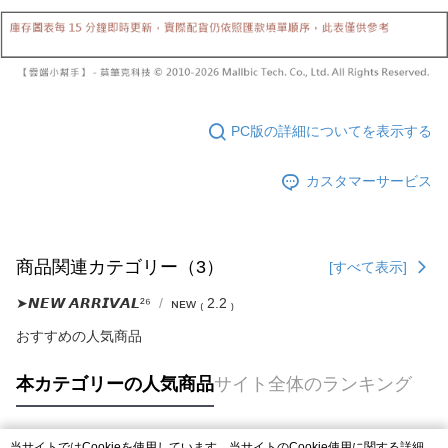
締め日後に支払いリマインダーのSMSを送信します。
リをダウンロードして AFTEE 会員になるとお支払い期限を最長 45 日以内
2. SMSのリンクを通じて請求書を開いた後、「コンビニバーコード／台湾
配送毎にNT$10,000
まで延長できます。
大直営店舗／銀行振込／街口支払い／iPASS MONEY」などのチャネルで
支払いを選択できます。
已關閉，請勿下單(付取)
お支払期限は、ショップが請求した期日と、AFTEEで延長できる日数をも
とに計算されます。AFTEEで注文すると、商品を受け取るまで支払い期限
配送毎にNT$10,000
【注意事項】
を延長できますが、商品を期限内に受け取れない場合があります（例：予
1. 本サービスは「台湾大哥大株式会社」（以下「当社」といいます）によ
約商品や商品到着日が比較的遅い商品）。そのため、商品到着の有無に関
7-11取貨付款
って提供され、ユーザーが取引時に本サービスを通じて商品やサービスを
PC版の詳細についてを表示する
わらず、AFTEEで指定された期限内にお支払いください。
購入できるようにし、店舗が売買／分割払い売買の債権を当社に譲渡した
配送毎にNT$60、NT$1,800以上で送料無料
後、契約に基づいて当社の請求書で帳款を支払うことになります。
二、支払い限度額
カスタマーサービス
2. 「OP Pay Later」を利用する契約関係の目的から、店舗はあなたの個人
付款後7-11取貨
1.初回 AFTEEを ご利用の際に、認証結果及び当社の審査の結果に基づ
情報（名前、電話または住所を含む）を台湾大哥大に提供し、収集、処理
き、限度額が設定されます。
配送毎にNT$60、NT$1,600以上で送料無料
および利用するために、当社があなた本人と分割請求書に必要な情報の確
2.決済金額は最低NT$20です。
認、照合および修正を行います。
3.現在、台湾の会員のみご利用いただけます。
宅配
3. 完全なユーザーサービス規約については、以下のリンクを参照してくだ
商品関連カテゴリー（3）
[すべて表示]
さい：
https://oppay.tw/userRule
三、利用規約「AFTEE代金後払い」（以下当サービスという）はネットプ
配送毎にNT$100、NT$2,500以上で送料無料
ロテクションズ（以下 AFTEE という）が提供し、AFTEEが代金を徴収し
➤𝙉𝙀𝙒 𝘼𝙍𝙍𝙄𝙑𝘼𝙇²⁶
ɴᴇᴡ ₍ 2.2 ₎
ます。当サービスご利用の際に提供しなければならない個人情報（注文者
國家/地區配送
送料を確認
の氏名、電話番号、受取人の氏名、電話番号、受取人住所を含むがこれに
おすすめの人気商品
限らない）は、AFTEEに渡され当サービスで必要な範囲内で利用されま
す。AFTEEの個人情報の収集、処理、利用について、詳細はAFTEE公式ホ
本カテゴリーの人気商品
サイト全体のランキング
ームページの『個人情報の収集、処理及び利用に関する声明』をご参照く
ださい（
https://aftee.tw/privacypolicy/
）。
AFTEEの初回ご利用の際に、審査を通過すれば、最高額がNT$10,000にな
当サイトではCookieを使用しています。当サイトのCookie使用に関する詳細