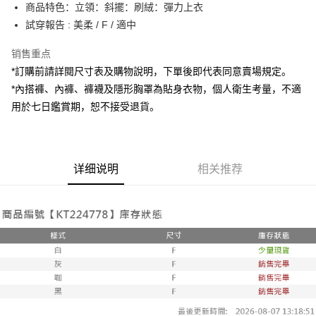
Apple Pay
商品特色：立領：斜擺：刷絨：彈力上衣
試穿報告 : 美柔 / F / 適中
街口支付
销售重点
Google Pay
*訂購前請詳閱尺寸表及購物說明，下單後即代表同意賣場規定。
大哥付你分期
*內搭褲、內褲、褲襪及隱形胸罩為貼身衣物，個人衛生考量，不適
相关说明
用於七日鑑賞期，恕不接受退貨。
【大哥付你分期使用说明】
AFTEE先享后付
1. 本服务由台湾大哥大提供，电信用户可立即使用无须另外申请。（限个人
月租型门号，不开放公司户及预付卡使用）
相关说明
2. 付款方式选择 “大哥付你分期”，订单成立后会自动跳转到大哥付的交易流
一、關於 AFTEE先享後付
程，验证手机门号后，选择欲分期的期数、缴款截止日，确认付款后即完成
详细说明
相关推荐
ATM付款
1. 於付款方式選擇AFTEE先享後付，將跳出AFTEE先享後付手機驗證視
交易。
窗。
3. 实际核准额度、可分期数及费用金额请依后续交易确认页面所载为准。
2. 進行簡訊驗證之後，即可完成結帳手續。
运送方式
4. 订单成立30分钟内，如未前往确认交易或遇审核未通过，订单将自动取
3. 訂單確認後不需事先繳費，商品會配送至您的指定地址。
消。如遇 “转专审核”未通过状况，表示未达系统评分，恕无法说明评估内
4. 下訂完成後，您的手機會收到一封繳費通知簡訊，APP會員則會收到
全家取貨付款
容。
AFTEE APP推播通知。
【缴款方式说明】
每笔NT$60，满NT$1,800(含以上)免运费
5. 收到商品當下無需繳費，確認無誤後，請再利用繳費通知簡訊或AFTEE
1. 分期款项不并入电信账单，“大哥付你分期”于每月结算日后寄送缴费提醒
APP於四大便利商店‧ATM/網銀等方式進行付款。
短信。
付款後全家取貨
2. 通过短信链接打开账单后，可选择 “超商条码／台湾大直营门市／银行转
請留意繳費期限為 14 天。唯有下載 AFTEE App 成為 AFTEE 會員者方能享
每笔NT$60，满NT$1,600(含以上)免运费
账／街口支付／iPASS MONEY”等通路缴费。
有最長 45 天內付款之服務。