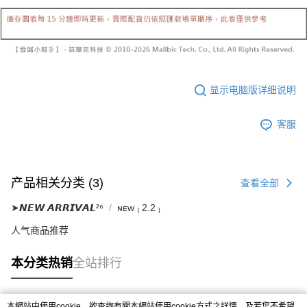
已關閉，請勿下單
【注意事项】
繳費期限，為商家向您請款的時間，再加上使用AFTEE可延長的天數所計算
1. 本服务系由 “台湾大哥大股份有限公司”所提供，让用户于交易时，得通过
每笔NT$10,000
出。使用AFTEE下訂可以延長您收到商品前的繳費天數，但無法保證一定能
本服务购买商品或服务，并由商店将买卖／分期付款买卖价金债权让与本公
夠在期限內收到商品(例如:預購商品或預計到貨時間較長者)。因此無論收到
司后，依约使用本公司账单缴交账款。
已關閉，請勿下單(付取)
商品與否，仍需要請您在AFTEE規定的時間內完成繳費。
2. 基于同意付款使用 “大哥付你分期”之契约关系目的，商店将以您的个人资
每笔NT$10,000
料（包含姓名、电话或地址）提供予台湾大哥大进项收集、处理及利用，由
二、付款限制
台湾大哥大与本人进行分期账单所需资料之确认、核对及更正。
1. 初次使用 AFTEE 時，將依認證結果及本公司審查結果，核予每個人不同
7-11取貨付款
3. 完整用户服务条款，请详阅以下链接：
https://oppay.tw/userRule
显示电脑版详细说明
之上限額度
2. 結帳金額須大於NT$30
每笔NT$60，满NT$1,800(含以上)免运费
3. 目前僅支援台灣會員
客服
付款後7-11取貨
三、聲明條款
每笔NT$60，满NT$1,600(含以上)免运费
「AFTEE先享後付」(下稱本服務)乃由恩沛科技股份有限公司(下稱 AFTEE )
所提供，並由 AFTEE 向您收取款項。因使用本服務所須提供之個人資料(包
宅配
含但不限於訂購人姓名、電話，收件人姓名、電話、收件地址)，將交付予
产品相关分类 (3)
查看全部
AFTEE 於本服務必要服務範圍內運用。關於 AFTEE 對於個人資料之蒐集、
每笔NT$100，满NT$2,500(含以上)免运费
處理、利用，詳參 AFTEE 官網之『個人資料蒐集、處理及利用告知聲明』
➤𝙉𝙀𝙒 𝘼𝙍𝙍𝙄𝙑𝘼𝙇²⁶
ɴᴇᴡ ₍ 2.2 ₎
（
https://aftee.tw/privacypolicy/
）。
國家/地區配送
查看运费
人气商品推荐
若款項超過繳費期限，將根據當次的金額加收年利率 16% 的逾期滯納金。
未成年的使用者，請事先徵得法定代理人或監護人之同意方可使用
本分类热销
全站排行
AFTEE。
若您對於個人資料之處理、利用有任何疑問，或欲行使相關法律權利，請聯
繫恩沛科技股份有限公司。若您不同意我們將上開所示之個人資料，連同必
本網站中使用cookie，欲查詢有關本網站使用cookie方式之詳情，及若您不希望