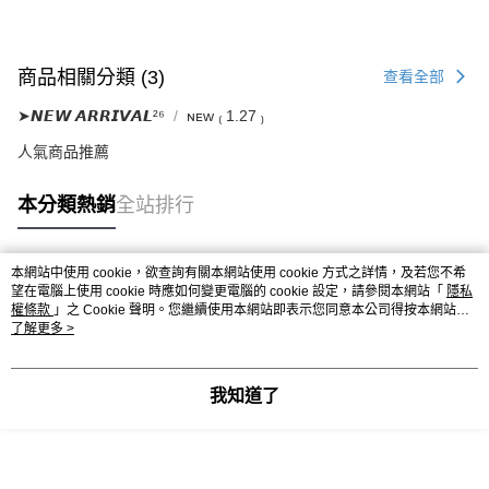
商品相關分類 (3)
查看全部
➤𝙉𝙀𝙒 𝘼𝙍𝙍𝙄𝙑𝘼𝙇²⁶
ɴᴇᴡ ₍ 1.27 ₎
人氣商品推薦
本分類熱銷
全站排行
本網站中使用 cookie，欲查詢有關本網站使用 cookie 方式之詳情，及若您不希
熱門標籤
望在電腦上使用 cookie 時應如何變更電腦的 cookie 設定，請參閱本網站「
隱私
權條款
」之 Cookie 聲明。您繼續使用本網站即表示您同意本公司得按本網站使
用條款之 Cookie 聲明使用 cookie。
了解更多 >
我知道了