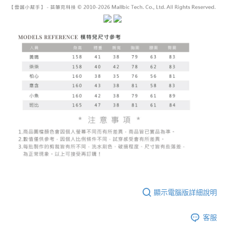
已關閉，請勿下單
1.本服務係由「台灣大哥大股份有限公司」（以下簡稱本公司）所提供，讓
※ 請注意：結帳手續完成當下不需立刻繳費，但若您需要取消訂單，請聯絡
用戶於交易時，得透過本服務購買商品或服務，並由商店將買賣／分期付款
每筆NT$10,000
購買商品的店家。未經商家同意取消之訂單仍視為有效，需透過AFTEE先享
買賣價金債權讓與本公司後，依約使用本公司帳單繳交帳款。
後付繳納相關費用。
2.基於同意付款使用「大哥付你分期」之契約關係目的，商店將以您的個人
已關閉，請勿下單(付取)
※ 交易是否成功請以「AFTEE先享後付 」之結帳頁面顯示為準，若有關於
資料（包含姓名、電話或地址）提供予台灣大哥大進項蒐集、處理及利用，
是否繳費成功／繳費後需取消欲退款等相關疑問，請聯繫「AFTEE先享後付
每筆NT$10,000
由本公司與您本人進行分期帳單所需資料之確認、核對及更正。
客戶支援中心」
https://netprotections.freshdesk.com/support/home
3.完整用戶服務條款，請詳閱以下連結：
https://oppay.tw/userRule
7-11取貨付款
【注意事項】
１．透過由恩沛科技股份有限公司提供之「AFTEE先享後付」服務完成之交
每筆NT$60，滿NT$1,800(含以上)免運費
易，需依本服務之必要範圍內提供個人資料，並將交易相關給付款項請求債
權轉讓予恩沛科技股份有限公司。
付款後7-11取貨
２．關於個人資料處理事宜，請瀏覽以下網址：
每筆NT$60，滿NT$1,600(含以上)免運費
https://aftee.tw/terms/#terms3
３．未成年的使用者請事先徵得法定代理人或監護人之同意方可使用
宅配
「AFTEE先享後付」，若未經同意申辦者引起之損失，本公司不負相關責
任。
每筆NT$100，滿NT$2,500(含以上)免運費
４．使用「AFTEE先享後付」時，將依據個別帳號之用戶狀況，依本公司即
時審查核予不同之上限額度；若仍有額度不足之情形，本公司將視審查結果
國家/地區配送
查看運費
請求用戶進行身份認證。
５．嚴禁一人註冊多個帳號或使用他人資訊註冊。若發現惡意使用之情形，
恩沛科技股份有限公司將有權停止該用戶之使用額度並採取法律行動。
顯示電腦版詳細說明
客服