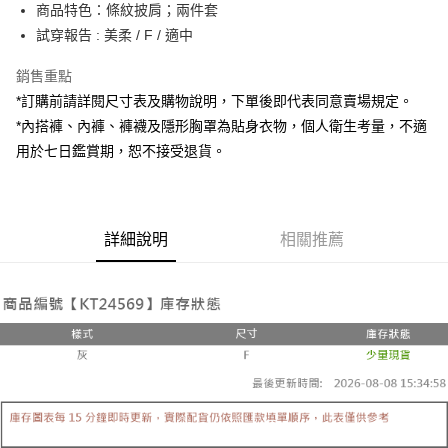
Apple Pay
商品特色：條紋披肩；兩件套
試穿報告 : 美柔 / F / 適中
街口支付
銷售重點
Google Pay
*訂購前請詳閱尺寸表及購物說明，下單後即代表同意賣場規定。
大哥付你分期
*內搭褲、內褲、褲襪及隱形胸罩為貼身衣物，個人衛生考量，不適
相關說明
用於七日鑑賞期，恕不接受退貨。
【大哥付你分期使用說明】
AFTEE先享後付
1.本服務由台灣大哥大提供，台灣大哥大用戶可立即使用無須另外申請。
2.付款方式選擇「大哥付你分期」，訂單成立後會自動跳轉到大哥付的交易
相關說明
流程，驗證手機門號後，選擇欲分期的期數、繳款截止日，確認付款後即完
【關於「AFTEE先享後付」】
成交易。
詳細說明
相關推薦
ATM付款
AFTEE先享後付是「在收到商品之後才付款」的支付方式。 讓您購物簡單
3.實際核准額度、可分期數及費用金額請依後續交易確認頁面所載為準。
便利好安心！
4.訂單成立30分鐘內，如未前往確認交易或遇審核未通過，訂單將自動取
１．簡單：不需註冊會員、不需綁卡、不需儲值。
運送方式
消。如遇「轉專審核」未通過狀況，表示未達大哥付你分期系統評分，恕無
２．便利：只要手機號碼，簡訊認證，即可結帳。
法說明評估內容。
３．安心：先確認商品／服務後，再付款。
全家取貨付款
【繳款方式說明】
1.分期款項不併入電信帳單，「大哥付你分期」於每月結算日後寄送繳費提
每筆NT$60，滿NT$1,800(含以上)免運費
【「AFTEE先享後付」結帳流程】
醒簡訊。
１．於結帳方式選擇「AFTEE先享後付」後，將跳轉至「AFTEE先享後付」
2.透過簡訊連結打開帳單後，可選擇「超商條碼／台灣大直營門市／銀行轉
付款後全家取貨
結帳頁面，進行簡訊認證並確認金額後，即可完成結帳。
帳／街口支付／iPASS MONEY」等通路繳費。
２．訂單成立數日內，您將收到繳費通知簡訊。
每筆NT$60，滿NT$1,600(含以上)免運費
３．收到繳費通知簡訊後14天內，點擊此簡訊中的連結，可透過四大超商／
【注意事項】
ATM／網路銀行／等多元方式進行付款，方視為交易完成。