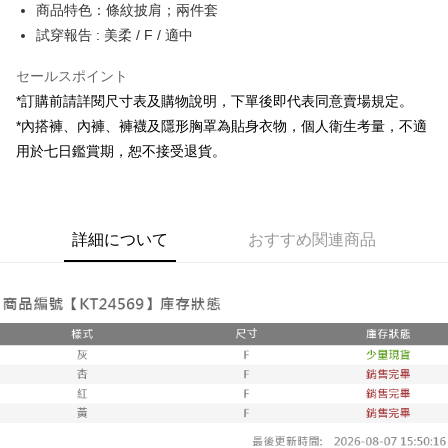
Apple Pay
商品特色：條紋披肩；兩件套
試穿報告 : 美柔 / F / 適中
JKOPAY
セールスポイント
Google Pay
*訂購前請詳閱尺寸表及購物說明，下單後即代表同意賣場規定。
OP Pay Later
*內搭褲、內褲、褲襪及隱形胸罩為貼身衣物，個人衛生考量，不適
説明
用於七日鑑賞期，恕不接受退貨。
【OP Pay Later 使用説明】
AFTEE代金後払い
1. 本サービスは台湾大哥大によって提供され、台湾大哥大のユーザーは追
加の申請なしで即時に利用可能です。
説明
2. 支払い方法で「OP Pay Later」を選択すると、注文が成立した後に自動
一、 AFTEE代金後払いについて
的に OP Pay Later の取引プロセスに移行し、携帯番号を確認後、分割払
ATM払い
詳細について
おすすめ関連商品
1.お支払い方法でAFTEE代金後払いを選択すると、携帯電話認証ウィンド
いの回数や支払い期限を選択し、支払いを確認すると取引が完了します。
ウが表示されます。
3. 実際の承認額、分割回数および費用については、後続の取引確認ページ
2.SMSで認証してお支払い手続を進めてください。
配送方法
を基準とします。
3.注文するときのお支払いは不要です。商品はご指定の住所に配送されま
4. 注文成立後30分以内に確認取引を行わない場合や審査が通過しない場
す。
全家取貨付款
合、注文は自動的にキャンセルされます。「転専審査」に未通過の状況が
4.ご注文が完了すると、携帯に支払い通知のSMSが届きます。アプリ会員
発生した場合は、システムの評価基準に達していないことを意味し、評価
配送毎にNT$60、NT$1,800以上で送料無料
の場合は、AFTEE アプリプッシュ通知が届きます。
内容についての説明はいたしかねます。
5.商品受け取り時のお支払いは不要です。商品を確かめてから、SMSまた
付款後全家取貨
はアプリの通知に従って、4大コンビニ、またはATM/オンラインバンキン
グでお支払いください。
配送毎にNT$60、NT$1,600以上で送料無料
【支払い方法の説明】
1. 分割払いの金額は電信請求書に統合されず、「OP Pay Later」は毎月の
代金納付期限は最短で 14 日以内ですので、ご注意ください。AFTEE アプ
已關閉，請勿下單