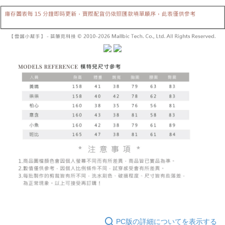
締め日後に支払いリマインダーのSMSを送信します。
リをダウンロードして AFTEE 会員になるとお支払い期限を最長 45 日以内
2. SMSのリンクを通じて請求書を開いた後、「コンビニバーコード／台湾
配送毎にNT$10,000
まで延長できます。
大直営店舗／銀行振込／街口支払い／iPASS MONEY」などのチャネルで
支払いを選択できます。
已關閉，請勿下單(付取)
お支払期限は、ショップが請求した期日と、AFTEEで延長できる日数をも
とに計算されます。AFTEEで注文すると、商品を受け取るまで支払い期限
配送毎にNT$10,000
【注意事項】
を延長できますが、商品を期限内に受け取れない場合があります（例：予
1. 本サービスは「台湾大哥大株式会社」（以下「当社」といいます）によ
約商品や商品到着日が比較的遅い商品）。そのため、商品到着の有無に関
7-11取貨付款
って提供され、ユーザーが取引時に本サービスを通じて商品やサービスを
わらず、AFTEEで指定された期限内にお支払いください。
購入できるようにし、店舗が売買／分割払い売買の債権を当社に譲渡した
配送毎にNT$60、NT$1,800以上で送料無料
後、契約に基づいて当社の請求書で帳款を支払うことになります。
二、支払い限度額
2. 「OP Pay Later」を利用する契約関係の目的から、店舗はあなたの個人
付款後7-11取貨
1.初回 AFTEEを ご利用の際に、認証結果及び当社の審査の結果に基づ
情報（名前、電話または住所を含む）を台湾大哥大に提供し、収集、処理
き、限度額が設定されます。
配送毎にNT$60、NT$1,600以上で送料無料
および利用するために、当社があなた本人と分割請求書に必要な情報の確
2.決済金額は最低NT$20です。
認、照合および修正を行います。
3.現在、台湾の会員のみご利用いただけます。
宅配
3. 完全なユーザーサービス規約については、以下のリンクを参照してくだ
さい：
https://oppay.tw/userRule
三、利用規約「AFTEE代金後払い」（以下当サービスという）はネットプ
配送毎にNT$100、NT$2,500以上で送料無料
ロテクションズ（以下 AFTEE という）が提供し、AFTEEが代金を徴収し
ます。当サービスご利用の際に提供しなければならない個人情報（注文者
國家/地區配送
送料を確認
の氏名、電話番号、受取人の氏名、電話番号、受取人住所を含むがこれに
限らない）は、AFTEEに渡され当サービスで必要な範囲内で利用されま
す。AFTEEの個人情報の収集、処理、利用について、詳細はAFTEE公式ホ
ームページの『個人情報の収集、処理及び利用に関する声明』をご参照く
ださい（
https://aftee.tw/privacypolicy/
）。
PC版の詳細についてを表示する
AFTEEの初回ご利用の際に、審査を通過すれば、最高額がNT$10,000にな