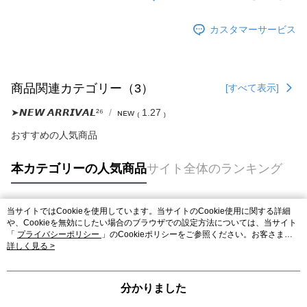
ります。支払い期限を過ぎた場合、その金額に基づいて年利20%の遅延滞
納金が加算されます。未成年の利用者は、事前に法定代理人または後見人
カスタマーサービス
の同意を得ればAFTEEをご利用いただけます。
個人情報の処理、利用について疑問がある、または関連する法律の権利を
行使したい場合は、ネットプロテクションズ
cs_tw@netprotections.co.jp
にご連絡ください。上記に示した個人情報を、必要な購入注文書とあわせ
商品関連カテゴリー（3）
[すべて表示]
てAFTEEにご提供いただく、またはAFTEEにあなたの個人情報の収集、処
理、利用を許可することににご同意いただけない場合は、当サービスを選
➤𝙉𝙀𝙒 𝘼𝙍𝙍𝙄𝙑𝘼𝙇²⁶
ɴᴇᴡ ₍ 1.27 ₎
択しないでください。
おすすめの人気商品
本カテゴリーの人気商品
サイト全体のランキング
当サイトではCookieを使用しています。当サイトのCookie使用に関する詳細
人気タグ
や、Cookieを無効にしたい場合のブラウザでの設定方法については、当サイト
「
プライバシーポリシー
」のCookieポリシーをご参照ください。お客さま
が、当サイトを引き続き使用される場合、当社がサイト利用規約のCookieポリ
詳しく見る >
シーに基づいてCookieを使用することに同意したものとみなします。
分かりました