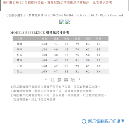
已關閉，請勿下單
1.本服務係由「台灣大哥大股份有限公司」（以下簡稱本公司）所提供，讓
※ 請注意：結帳手續完成當下不需立刻繳費，但若您需要取消訂單，請聯絡
用戶於交易時，得透過本服務購買商品或服務，並由商店將買賣／分期付款
每筆NT$10,000
購買商品的店家。未經商家同意取消之訂單仍視為有效，需透過AFTEE先享
買賣價金債權讓與本公司後，依約使用本公司帳單繳交帳款。
後付繳納相關費用。
2.基於同意付款使用「大哥付你分期」之契約關係目的，商店將以您的個人
已關閉，請勿下單(付取)
※ 交易是否成功請以「AFTEE先享後付 」之結帳頁面顯示為準，若有關於
資料（包含姓名、電話或地址）提供予台灣大哥大進項蒐集、處理及利用，
是否繳費成功／繳費後需取消欲退款等相關疑問，請聯繫「AFTEE先享後付
每筆NT$10,000
由本公司與您本人進行分期帳單所需資料之確認、核對及更正。
客戶支援中心」
https://netprotections.freshdesk.com/support/home
3.完整用戶服務條款，請詳閱以下連結：
https://oppay.tw/userRule
7-11取貨付款
【注意事項】
１．透過由恩沛科技股份有限公司提供之「AFTEE先享後付」服務完成之交
每筆NT$60，滿NT$1,800(含以上)免運費
易，需依本服務之必要範圍內提供個人資料，並將交易相關給付款項請求債
權轉讓予恩沛科技股份有限公司。
付款後7-11取貨
２．關於個人資料處理事宜，請瀏覽以下網址：
每筆NT$60，滿NT$1,600(含以上)免運費
https://aftee.tw/terms/#terms3
３．未成年的使用者請事先徵得法定代理人或監護人之同意方可使用
宅配
「AFTEE先享後付」，若未經同意申辦者引起之損失，本公司不負相關責
任。
每筆NT$100，滿NT$2,500(含以上)免運費
４．使用「AFTEE先享後付」時，將依據個別帳號之用戶狀況，依本公司即
時審查核予不同之上限額度；若仍有額度不足之情形，本公司將視審查結果
國家/地區配送
查看運費
請求用戶進行身份認證。
５．嚴禁一人註冊多個帳號或使用他人資訊註冊。若發現惡意使用之情形，
恩沛科技股份有限公司將有權停止該用戶之使用額度並採取法律行動。
顯示電腦版詳細說明