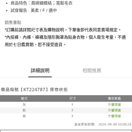
Apple Pay
商品特色：肩綁蝴蝶結；寬鬆毛衣
試穿報告 : 美柔 / F / 適中
街口支付
銷售重點
Google Pay
*訂購前請詳閱尺寸表及購物說明，下單後即代表同意賣場規定。
大哥付你分期
*內搭褲、內褲、褲襪及隱形胸罩為貼身衣物，個人衛生考量，不適
相關說明
用於七日鑑賞期，恕不接受退貨。
【大哥付你分期使用說明】
AFTEE先享後付
1.本服務由台灣大哥大提供，台灣大哥大用戶可立即使用無須另外申請。
2.付款方式選擇「大哥付你分期」，訂單成立後會自動跳轉到大哥付的交易
相關說明
流程，驗證手機門號後，選擇欲分期的期數、繳款截止日，確認付款後即完
【關於「AFTEE先享後付」】
成交易。
詳細說明
相關推薦
ATM付款
AFTEE先享後付是「在收到商品之後才付款」的支付方式。 讓您購物簡單
3.實際核准額度、可分期數及費用金額請依後續交易確認頁面所載為準。
便利好安心！
4.訂單成立30分鐘內，如未前往確認交易或遇審核未通過，訂單將自動取
１．簡單：不需註冊會員、不需綁卡、不需儲值。
運送方式
消。如遇「轉專審核」未通過狀況，表示未達大哥付你分期系統評分，恕無
２．便利：只要手機號碼，簡訊認證，即可結帳。
法說明評估內容。
３．安心：先確認商品／服務後，再付款。
全家取貨付款
【繳款方式說明】
1.分期款項不併入電信帳單，「大哥付你分期」於每月結算日後寄送繳費提
每筆NT$60，滿NT$1,800(含以上)免運費
【「AFTEE先享後付」結帳流程】
醒簡訊。
１．於結帳方式選擇「AFTEE先享後付」後，將跳轉至「AFTEE先享後付」
2.透過簡訊連結打開帳單後，可選擇「超商條碼／台灣大直營門市／銀行轉
付款後全家取貨
結帳頁面，進行簡訊認證並確認金額後，即可完成結帳。
帳／街口支付／iPASS MONEY」等通路繳費。
２．訂單成立數日內，您將收到繳費通知簡訊。
每筆NT$60，滿NT$1,600(含以上)免運費
３．收到繳費通知簡訊後14天內，點擊此簡訊中的連結，可透過四大超商／
【注意事項】
ATM／網路銀行／等多元方式進行付款，方視為交易完成。