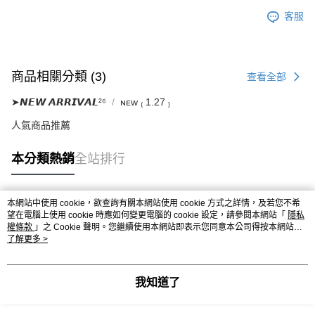
客服
商品相關分類 (3)
查看全部
➤𝙉𝙀𝙒 𝘼𝙍𝙍𝙄𝙑𝘼𝙇²⁶
ɴᴇᴡ ₍ 1.27 ₎
人氣商品推薦
本分類熱銷
全站排行
本網站中使用 cookie，欲查詢有關本網站使用 cookie 方式之詳情，及若您不希
熱門標籤
望在電腦上使用 cookie 時應如何變更電腦的 cookie 設定，請參閱本網站「
隱私
權條款
」之 Cookie 聲明。您繼續使用本網站即表示您同意本公司得按本網站使
用條款之 Cookie 聲明使用 cookie。
了解更多 >
我知道了