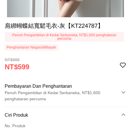
肩綁蝴蝶結寬鬆毛衣-灰【KT224787】
Penuh Pengambilan di Kedai Serbaneka, NT$1,600 penghataran
percuma
Penghantaran Negara/Wilayah
NT$888
NT$599
Pembayaran Dan Penghantaran
Penuh Pengambilan di Kedai Serbaneka, NT$1,600
penghataran percuma
Kaedah Pembayaran
Ciri Produk
Kad Kredit (Bayaran Penuh)
No. Produk
Pengambilan di Kedai Serbaneka