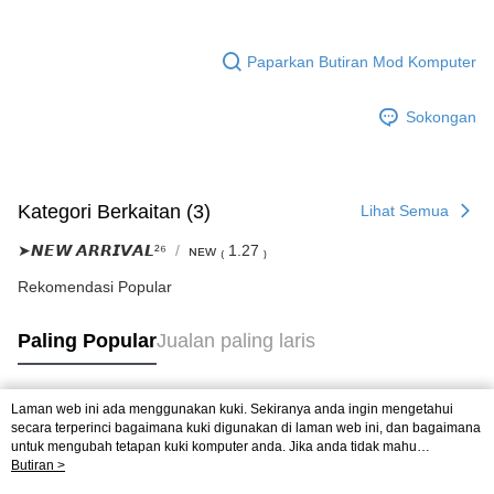
atau pembayaran ansuran akan dipindahkan oleh peniaga kepada
NT$2,500 atau lebih
Ketiga, Syarat Perkhidmatan
Syarikat, dan pelanggan hendaklah membuat pembayaran mengikut
Perkhidmatan AFTEE Beli Sekarang Bayar Kemudian disediakan oleh NP
perjanjian menggunakan sistem bil Syarikat.
國家/地區配送
Kadar Penghantaran
Taiwan, Inc. dan AFTEE akan membuat bil kepada pengguna. AFTEE
Paparkan Butiran Mod Komputer
akan menggunakan data peribadi yang dikumpul (termasuk nama
Untuk memenuhi hubungan kontrak yang terjalin melalui persetujuan
pembeli, no. telefon, nama penerima, no. telefon, alamat penerima) untuk
penggunaan OP Pay Later, peniaga akan memberikan maklumat peribadi
Sokongan
penggunaan perkhidmatan. Sila rujuk kepada "Penyata Pengumpulan
anda (termasuk nama, nombor telefon, atau alamat) kepada Syarikat bagi
Data Peribadi, Pemprosesan, Penggunaan"
tujuan pengumpulan, pemprosesan dan penggunaan data yang
(https://aftee.tw/privacypolicy/
) untuk maklumat lanjut.
diperlukan untuk pengebilan ansuran, termasuk pengesahan,
pengesahan semula dan pembetulan.
Jumlah yang diperakui untuk pengguna kali pertama yang lulus
Kategori Berkaitan (3)
Lihat Semua
kelulusan boleh sehingga NT$10,000. Jika pengguna tidak membuat
Untuk terma perkhidmatan penuh, sila rujuk pautan berikut:
pembayaran dalam tempoh tersebut, yuran pembayaran lewat sebanyak
https://oppay.tw/userRule
" target="_blank" class="link revert-
➤𝙉𝙀𝙒 𝘼𝙍𝙍𝙄𝙑𝘼𝙇²⁶
ɴᴇᴡ ₍ 1.27 ₎
20% setahun akan dikenakan. Pengguna bawah umur dikehendaki
style">https://oppay.tw/userRule
mendapatkan kebenaran daripada ibu bapa atau penjaga yang sah
Rekomendasi Popular
untuk menggunakan AFTEE.
【Panduan Penggunaan Pembayaran Ansuran Gogo】
1. Perkhidmatan ini disediakan oleh Taiwan Mobile, pengguna telefon
Paling Popular
Jualan paling laris
Sila hubungi NP Taiwan Inc. di
cs_tw@netprotections.co.jp
jika anda
mudah alih boleh segera menggunakan tanpa perlu memohon lagi.
mempunyai sebarang kebimbangan mengenai pemprosesan dan
(Hanya untuk nombor langganan peribadi, tidak terbuka untuk syarikat
penggunaan pada data peribadi. Jika anda tidak bersetuju dengan data
dan kad prabayar)
peribadi yang disenaraikan seperti di atas akan dikumpul dan digunakan
2. Pilihan kaedah pembayaran "Pembayaran Ansuran Gogo", selepas
Laman web ini ada menggunakan kuki. Sekiranya anda ingin mengetahui
oleh AFTEE, sila jangan gunakan perkhidmatan ini.
Tag Popular
secara terperinci bagaimana kuki digunakan di laman web ini, dan bagaimana
pesanan ditubuhkan, akan secara automatik dialihkan ke proses
untuk mengubah tetapan kuki komputer anda. Jika anda tidak mahu
transaksi Gogo, selepas pengesahan nombor telefon, pilih bilangan
menggunakan kuki di komputer anda, sila rujuk penerangan mengenai kuki.
Butiran >
ansuran yang diingini, tarikh akhir pembayaran, dan setelah
Dasar Privasi
Laman web ini ada menggunakan kuki. Sekiranya anda ingin
mengesahkan pembayaran, transaksi akan selesai.