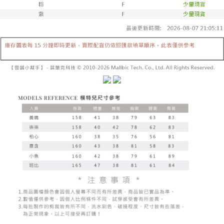
yang dikenakan adalah tertakluk kepada maklumat yang dinyatakan
pembayaran di empat kedai serbaneka utama, ATM atau perbankan
付款後全家取貨
pada halaman pengesahan transaksi seterusnya.
dalam talian dengan SMS pembayaran atau pemberitahuan tolak aplikasi
NT$60/pesanan | Penghantaran percuma untuk pesanan
AFTEE.
Jika transaksi tidak disahkan dalam masa 30 minit selepas pesanan
NT$1,600 atau lebih
dibuat, atau jika permohonan gagal dalam proses semakan, pesanan
Sila ambil perhatian bahawa tempoh pembayaran adalah 14 hari. Walau
akan dibatalkan secara automatik. Jika permohonan gagal pada
已關閉，請勿下單
bagaimanapun, bagi mereka yang telah memuat turun Aplikasi AFTEE
peringkat "semakan manual", ini bermakna kriteria pemarkahan sistem
dan mendaftar sebagai ahli AFTEE boleh menikmati tempoh pembayaran
NT$10,000/pesanan
tidak dipenuhi; butiran penilaian khusus tidak akan didedahkan.
sehingga 45 hari.
已關閉，請勿下單(付取)
[Arahan Pembayaran]
Tempoh pembayaran dikira dari masa kedai meminta pembayaran anda,
ditambah dengan bilangan hari yang boleh dilanjutkan oleh AFTEE. Anda
NT$10,000/pesanan
Pembayaran ansuran melalui OP Pay Later akan dibilkan secara
boleh melanjutkan tempoh pembayaran anda sebelum anda menerima
berasingan dan tidak termasuk dalam bil telekom anda. SMS peringatan
pesanan. Walau bagaimanapun, tiada jaminan bahawa anda boleh
7-11取貨付款
pembayaran akan dihantar selepas kitaran bil bulanan.
menerima pesanan anda semasa tempoh pembayaran (cth.: produk
NT$60/pesanan | Penghantaran percuma untuk pesanan
prapesanan atau produk yang mungkin mengambil masa yang lebih
Selepas mengakses bil melalui pautan dalam SMS, anda boleh
NT$1,800 atau lebih
lama untuk dihantar). Oleh itu, anda dikehendaki membuat pembayaran
menyelesaikan pembayaran anda melalui salah satu saluran berikut: kod
kepada AFTEE dalam tempoh sama ada anda menerima pesanan.
bar kedai serbaneka, kedai runcit Taiwan Mobile, pemindahan bank,
付款後7-11取貨
JKOPay, atau iPASS MONEY.
Kedua, Sekatan Pembayaran
NT$60/pesanan | Penghantaran percuma untuk pesanan
1. Jumlah yang diperakui untuk pengguna kali pertama boleh sehingga
[Nota Penting]
NT$1,600 atau lebih
NT$10,000. Amaun diperakui sebenar yang diluluskan akan berdasarkan
keputusan pensijilan dan semakan oleh AFTEE.
Perkhidmatan ini disediakan oleh Taiwan Mobile Co., Ltd. (“Syarikat”),
宅配
2. Amaun perbelanjaan minimum mestilah lebih besar daripada NT$20.
yang membolehkan pelanggan membeli barangan atau perkhidmatan
3. Pada masa ini hanya tersedia untuk ahli Taiwan.
NT$100/pesanan | Penghantaran percuma untuk pesanan
melalui perkhidmatan ini pada masa transaksi. Hasil daripada pembelian