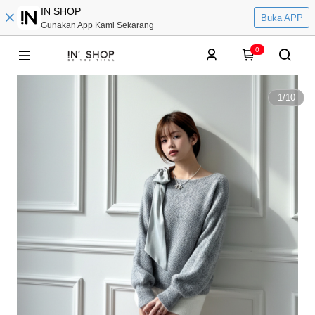
IN SHOP
Buka APP
Gunakan App Kami Sekarang
0
1
/
10