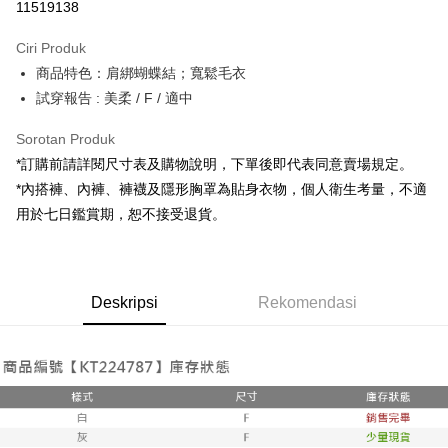
11519138
LINE Pay
Ciri Produk
Apple Pay
商品特色：肩綁蝴蝶結；寬鬆毛衣
試穿報告 : 美柔 / F / 適中
JKOPAY
Google Pay
Sorotan Produk
*訂購前請詳閱尺寸表及購物說明，下單後即代表同意賣場規定。
OP Pay Later
*內搭褲、內褲、褲襪及隱形胸罩為貼身衣物，個人衛生考量，不適
Deskripsi
用於七日鑑賞期，恕不接受退貨。
[Terma Penggunaan untuk OP Pay Later]
AFTEE
Perkhidmatan ini disediakan oleh Taiwan Mobile dan tersedia untuk
Deskripsi
pengguna Taiwan Mobile tanpa memerlukan permohonan tambahan.
Pertama, Mengenai Perkhidmatan AFTEE Beli Sekarang Bayar Kemudian
Pemindahan ATM
Deskripsi
Rekomendasi
1. Dengan memilih AFTEE sebagai kaedah pembayaran, mesej
Jika anda memilih OP Pay Later sebagai kaedah pembayaran, sistem
pengesahan AFTEE akan muncul.
akan mengarahkan anda secara automatik ke proses transaksi OP Pay
2. Anda boleh meneruskan pembayaran selepas pengesahan SMS.
Pilihan Penghantaran
Later selepas pesanan dibuat. Anda perlu mengesahkan nombor telefon
3. Tiada bayaran diperlukan apabila pesanan disahkan. Produk akan
mudah alih anda, memilih bilangan ansuran, dan menetapkan tarikh
dihantar ke alamat yang ditetapkan.
全家取貨付款
akhir pembayaran. Transaksi akan dianggap selesai setelah pembayaran
4. Setelah pesanan disahkan, anda akan menerima SMS pembayaran
disahkan.
NT$60/pesanan | Penghantaran percuma untuk pesanan
manakala ahli aplikasi akan menerima pemberitahuan tolak aplikasi
NT$1,800 atau lebih
AFTEE.
Had kredit yang diluluskan, tempoh ansuran yang tersedia, dan yuran
5. Tiada bayaran diperlukan apabila anda menerima produk. Sila buat