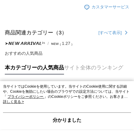
ります。支払い期限を過ぎた場合、その金額に基づいて年利20%の遅延滞
カスタマーサービス
納金が加算されます。未成年の利用者は、事前に法定代理人または後見人
の同意を得ればAFTEEをご利用いただけます。
個人情報の処理、利用について疑問がある、または関連する法律の権利を
行使したい場合は、ネットプロテクションズ
cs_tw@netprotections.co.jp
商品関連カテゴリー（3）
[すべて表示]
にご連絡ください。上記に示した個人情報を、必要な購入注文書とあわせ
てAFTEEにご提供いただく、またはAFTEEにあなたの個人情報の収集、処
➤𝙉𝙀𝙒 𝘼𝙍𝙍𝙄𝙑𝘼𝙇²⁶
ɴᴇᴡ ₍ 1.27 ₎
理、利用を許可することににご同意いただけない場合は、当サービスを選
択しないでください。
おすすめの人気商品
本カテゴリーの人気商品
サイト全体のランキング
当サイトではCookieを使用しています。当サイトのCookie使用に関する詳細
人気タグ
や、Cookieを無効にしたい場合のブラウザでの設定方法については、当サイト
「
プライバシーポリシー
」のCookieポリシーをご参照ください。お客さま
が、当サイトを引き続き使用される場合、当社がサイト利用規約のCookieポリ
詳しく見る >
シーに基づいてCookieを使用することに同意したものとみなします。
分かりました