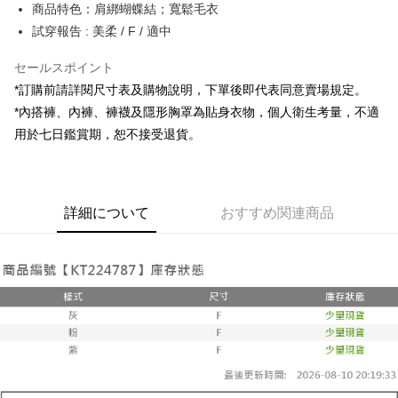
Apple Pay
商品特色：肩綁蝴蝶結；寬鬆毛衣
試穿報告 : 美柔 / F / 適中
JKOPAY
セールスポイント
Google Pay
*訂購前請詳閱尺寸表及購物說明，下單後即代表同意賣場規定。
OP Pay Later
*內搭褲、內褲、褲襪及隱形胸罩為貼身衣物，個人衛生考量，不適
説明
用於七日鑑賞期，恕不接受退貨。
【OP Pay Later 使用説明】
AFTEE代金後払い
1. 本サービスは台湾大哥大によって提供され、台湾大哥大のユーザーは追
加の申請なしで即時に利用可能です。
説明
2. 支払い方法で「OP Pay Later」を選択すると、注文が成立した後に自動
一、 AFTEE代金後払いについて
的に OP Pay Later の取引プロセスに移行し、携帯番号を確認後、分割払
ATM払い
詳細について
おすすめ関連商品
1.お支払い方法でAFTEE代金後払いを選択すると、携帯電話認証ウィンド
いの回数や支払い期限を選択し、支払いを確認すると取引が完了します。
ウが表示されます。
3. 実際の承認額、分割回数および費用については、後続の取引確認ページ
2.SMSで認証してお支払い手続を進めてください。
配送方法
を基準とします。
3.注文するときのお支払いは不要です。商品はご指定の住所に配送されま
4. 注文成立後30分以内に確認取引を行わない場合や審査が通過しない場
す。
全家取貨付款
合、注文は自動的にキャンセルされます。「転専審査」に未通過の状況が
4.ご注文が完了すると、携帯に支払い通知のSMSが届きます。アプリ会員
発生した場合は、システムの評価基準に達していないことを意味し、評価
配送毎にNT$60、NT$1,800以上で送料無料
の場合は、AFTEE アプリプッシュ通知が届きます。
内容についての説明はいたしかねます。
5.商品受け取り時のお支払いは不要です。商品を確かめてから、SMSまた
付款後全家取貨
はアプリの通知に従って、4大コンビニ、またはATM/オンラインバンキン
グでお支払いください。
配送毎にNT$60、NT$1,600以上で送料無料
【支払い方法の説明】
1. 分割払いの金額は電信請求書に統合されず、「OP Pay Later」は毎月の
代金納付期限は最短で 14 日以内ですので、ご注意ください。AFTEE アプ
已關閉，請勿下單