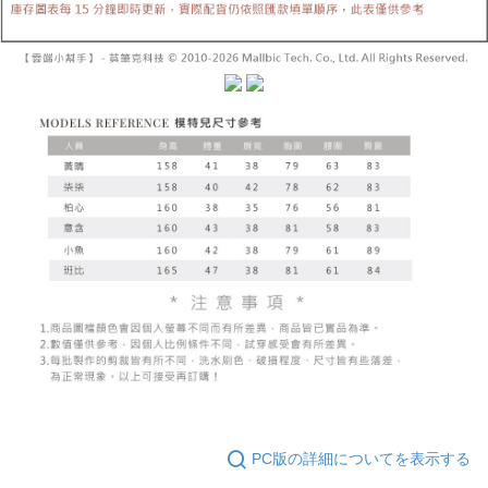
締め日後に支払いリマインダーのSMSを送信します。
リをダウンロードして AFTEE 会員になるとお支払い期限を最長 45 日以内
2. SMSのリンクを通じて請求書を開いた後、「コンビニバーコード／台湾
配送毎にNT$10,000
まで延長できます。
大直営店舗／銀行振込／街口支払い／iPASS MONEY」などのチャネルで
支払いを選択できます。
已關閉，請勿下單(付取)
お支払期限は、ショップが請求した期日と、AFTEEで延長できる日数をも
とに計算されます。AFTEEで注文すると、商品を受け取るまで支払い期限
配送毎にNT$10,000
【注意事項】
を延長できますが、商品を期限内に受け取れない場合があります（例：予
1. 本サービスは「台湾大哥大株式会社」（以下「当社」といいます）によ
約商品や商品到着日が比較的遅い商品）。そのため、商品到着の有無に関
7-11取貨付款
って提供され、ユーザーが取引時に本サービスを通じて商品やサービスを
わらず、AFTEEで指定された期限内にお支払いください。
購入できるようにし、店舗が売買／分割払い売買の債権を当社に譲渡した
配送毎にNT$60、NT$1,800以上で送料無料
後、契約に基づいて当社の請求書で帳款を支払うことになります。
二、支払い限度額
2. 「OP Pay Later」を利用する契約関係の目的から、店舗はあなたの個人
付款後7-11取貨
1.初回 AFTEEを ご利用の際に、認証結果及び当社の審査の結果に基づ
情報（名前、電話または住所を含む）を台湾大哥大に提供し、収集、処理
き、限度額が設定されます。
配送毎にNT$60、NT$1,600以上で送料無料
および利用するために、当社があなた本人と分割請求書に必要な情報の確
2.決済金額は最低NT$20です。
認、照合および修正を行います。
3.現在、台湾の会員のみご利用いただけます。
宅配
3. 完全なユーザーサービス規約については、以下のリンクを参照してくだ
さい：
https://oppay.tw/userRule
三、利用規約「AFTEE代金後払い」（以下当サービスという）はネットプ
配送毎にNT$100、NT$2,500以上で送料無料
ロテクションズ（以下 AFTEE という）が提供し、AFTEEが代金を徴収し
ます。当サービスご利用の際に提供しなければならない個人情報（注文者
國家/地區配送
送料を確認
の氏名、電話番号、受取人の氏名、電話番号、受取人住所を含むがこれに
限らない）は、AFTEEに渡され当サービスで必要な範囲内で利用されま
す。AFTEEの個人情報の収集、処理、利用について、詳細はAFTEE公式ホ
ームページの『個人情報の収集、処理及び利用に関する声明』をご参照く
ださい（
https://aftee.tw/privacypolicy/
）。
PC版の詳細についてを表示する
AFTEEの初回ご利用の際に、審査を通過すれば、最高額がNT$10,000にな