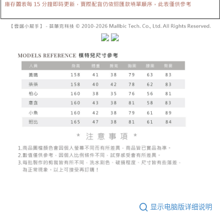
已關閉，請勿下單
【注意事项】
繳費期限，為商家向您請款的時間，再加上使用AFTEE可延長的天數所計算
1. 本服务系由 “台湾大哥大股份有限公司”所提供，让用户于交易时，得通过
每笔NT$10,000
出。使用AFTEE下訂可以延長您收到商品前的繳費天數，但無法保證一定能
本服务购买商品或服务，并由商店将买卖／分期付款买卖价金债权让与本公
夠在期限內收到商品(例如:預購商品或預計到貨時間較長者)。因此無論收到
司后，依约使用本公司账单缴交账款。
已關閉，請勿下單(付取)
商品與否，仍需要請您在AFTEE規定的時間內完成繳費。
2. 基于同意付款使用 “大哥付你分期”之契约关系目的，商店将以您的个人资
每笔NT$10,000
料（包含姓名、电话或地址）提供予台湾大哥大进项收集、处理及利用，由
二、付款限制
台湾大哥大与本人进行分期账单所需资料之确认、核对及更正。
1. 初次使用 AFTEE 時，將依認證結果及本公司審查結果，核予每個人不同
7-11取貨付款
3. 完整用户服务条款，请详阅以下链接：
https://oppay.tw/userRule
之上限額度
2. 結帳金額須大於NT$30
每笔NT$60，满NT$1,800(含以上)免运费
3. 目前僅支援台灣會員
付款後7-11取貨
三、聲明條款
每笔NT$60，满NT$1,600(含以上)免运费
「AFTEE先享後付」(下稱本服務)乃由恩沛科技股份有限公司(下稱 AFTEE )
所提供，並由 AFTEE 向您收取款項。因使用本服務所須提供之個人資料(包
宅配
含但不限於訂購人姓名、電話，收件人姓名、電話、收件地址)，將交付予
AFTEE 於本服務必要服務範圍內運用。關於 AFTEE 對於個人資料之蒐集、
每笔NT$100，满NT$2,500(含以上)免运费
處理、利用，詳參 AFTEE 官網之『個人資料蒐集、處理及利用告知聲明』
（
https://aftee.tw/privacypolicy/
）。
國家/地區配送
查看运费
若款項超過繳費期限，將根據當次的金額加收年利率 16% 的逾期滯納金。
未成年的使用者，請事先徵得法定代理人或監護人之同意方可使用
AFTEE。
显示电脑版详细说明
若您對於個人資料之處理、利用有任何疑問，或欲行使相關法律權利，請聯
繫恩沛科技股份有限公司。若您不同意我們將上開所示之個人資料，連同必