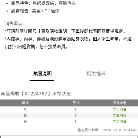
Apple Pay
商品特色：肩綁蝴蝶結；寬鬆毛衣
試穿報告 : 美柔 / F / 適中
街口支付
销售重点
Google Pay
*訂購前請詳閱尺寸表及購物說明，下單後即代表同意賣場規定。
大哥付你分期
*內搭褲、內褲、褲襪及隱形胸罩為貼身衣物，個人衛生考量，不適
相关说明
用於七日鑑賞期，恕不接受退貨。
【大哥付你分期使用说明】
AFTEE先享后付
1. 本服务由台湾大哥大提供，电信用户可立即使用无须另外申请。（限个人
月租型门号，不开放公司户及预付卡使用）
相关说明
2. 付款方式选择 “大哥付你分期”，订单成立后会自动跳转到大哥付的交易流
一、關於 AFTEE先享後付
程，验证手机门号后，选择欲分期的期数、缴款截止日，确认付款后即完成
详细说明
相关推荐
ATM付款
1. 於付款方式選擇AFTEE先享後付，將跳出AFTEE先享後付手機驗證視
交易。
窗。
3. 实际核准额度、可分期数及费用金额请依后续交易确认页面所载为准。
2. 進行簡訊驗證之後，即可完成結帳手續。
运送方式
4. 订单成立30分钟内，如未前往确认交易或遇审核未通过，订单将自动取
3. 訂單確認後不需事先繳費，商品會配送至您的指定地址。
消。如遇 “转专审核”未通过状况，表示未达系统评分，恕无法说明评估内
4. 下訂完成後，您的手機會收到一封繳費通知簡訊，APP會員則會收到
全家取貨付款
容。
AFTEE APP推播通知。
【缴款方式说明】
每笔NT$60，满NT$1,800(含以上)免运费
5. 收到商品當下無需繳費，確認無誤後，請再利用繳費通知簡訊或AFTEE
1. 分期款项不并入电信账单，“大哥付你分期”于每月结算日后寄送缴费提醒
APP於四大便利商店‧ATM/網銀等方式進行付款。
短信。
付款後全家取貨
2. 通过短信链接打开账单后，可选择 “超商条码／台湾大直营门市／银行转
請留意繳費期限為 14 天。唯有下載 AFTEE App 成為 AFTEE 會員者方能享
每笔NT$60，满NT$1,600(含以上)免运费
账／街口支付／iPASS MONEY”等通路缴费。
有最長 45 天內付款之服務。