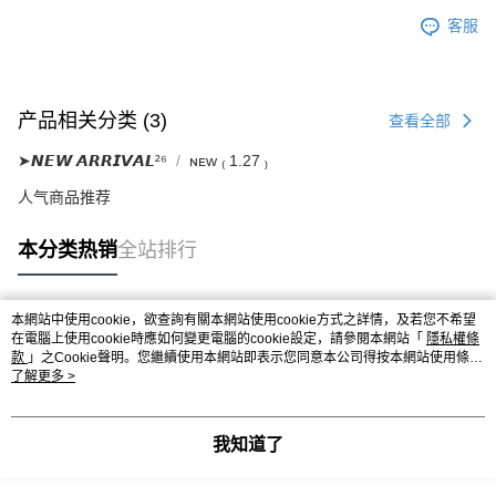
要之購買訂單資訊提供予 AFTEE ，或讓 AFTEE 蒐集處理利用您的個人資
客服
料，請勿選用本服務。
产品相关分类 (3)
查看全部
➤𝙉𝙀𝙒 𝘼𝙍𝙍𝙄𝙑𝘼𝙇²⁶
ɴᴇᴡ ₍ 1.27 ₎
人气商品推荐
本分类热销
全站排行
本網站中使用cookie，欲查詢有關本網站使用cookie方式之詳情，及若您不希望
热门标签
在電腦上使用cookie時應如何變更電腦的cookie設定，請參閱本網站「
隱私權條
款
」之Cookie聲明。您繼續使用本網站即表示您同意本公司得按本網站使用條款
之Cookie聲明使用cookie。
了解更多 >
我知道了