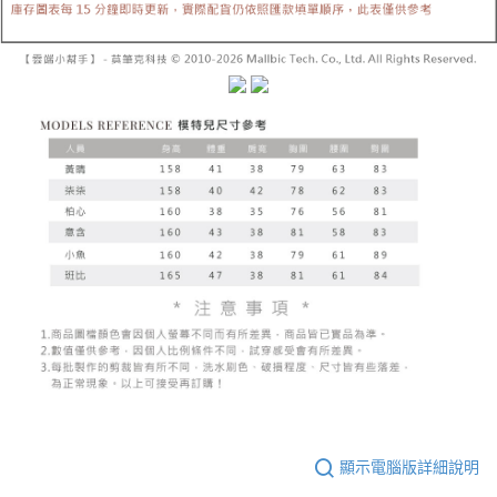
已關閉，請勿下單
1.本服務係由「台灣大哥大股份有限公司」（以下簡稱本公司）所提供，讓
※ 請注意：結帳手續完成當下不需立刻繳費，但若您需要取消訂單，請聯絡
用戶於交易時，得透過本服務購買商品或服務，並由商店將買賣／分期付款
每筆NT$10,000
購買商品的店家。未經商家同意取消之訂單仍視為有效，需透過AFTEE先享
買賣價金債權讓與本公司後，依約使用本公司帳單繳交帳款。
後付繳納相關費用。
2.基於同意付款使用「大哥付你分期」之契約關係目的，商店將以您的個人
已關閉，請勿下單(付取)
※ 交易是否成功請以「AFTEE先享後付 」之結帳頁面顯示為準，若有關於
資料（包含姓名、電話或地址）提供予台灣大哥大進項蒐集、處理及利用，
是否繳費成功／繳費後需取消欲退款等相關疑問，請聯繫「AFTEE先享後付
每筆NT$10,000
由本公司與您本人進行分期帳單所需資料之確認、核對及更正。
客戶支援中心」
https://netprotections.freshdesk.com/support/home
3.完整用戶服務條款，請詳閱以下連結：
https://oppay.tw/userRule
7-11取貨付款
【注意事項】
１．透過由恩沛科技股份有限公司提供之「AFTEE先享後付」服務完成之交
每筆NT$60，滿NT$1,800(含以上)免運費
易，需依本服務之必要範圍內提供個人資料，並將交易相關給付款項請求債
權轉讓予恩沛科技股份有限公司。
付款後7-11取貨
２．關於個人資料處理事宜，請瀏覽以下網址：
每筆NT$60，滿NT$1,600(含以上)免運費
https://aftee.tw/terms/#terms3
３．未成年的使用者請事先徵得法定代理人或監護人之同意方可使用
宅配
「AFTEE先享後付」，若未經同意申辦者引起之損失，本公司不負相關責
任。
每筆NT$100，滿NT$2,500(含以上)免運費
４．使用「AFTEE先享後付」時，將依據個別帳號之用戶狀況，依本公司即
時審查核予不同之上限額度；若仍有額度不足之情形，本公司將視審查結果
國家/地區配送
查看運費
請求用戶進行身份認證。
５．嚴禁一人註冊多個帳號或使用他人資訊註冊。若發現惡意使用之情形，
恩沛科技股份有限公司將有權停止該用戶之使用額度並採取法律行動。
顯示電腦版詳細說明