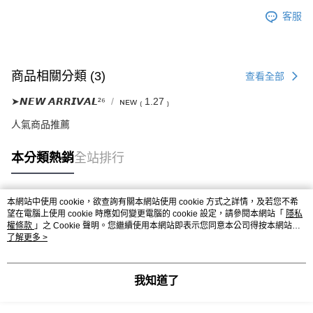
客服
商品相關分類 (3)
查看全部
➤𝙉𝙀𝙒 𝘼𝙍𝙍𝙄𝙑𝘼𝙇²⁶
ɴᴇᴡ ₍ 1.27 ₎
人氣商品推薦
本分類熱銷
全站排行
本網站中使用 cookie，欲查詢有關本網站使用 cookie 方式之詳情，及若您不希
熱門標籤
望在電腦上使用 cookie 時應如何變更電腦的 cookie 設定，請參閱本網站「
隱私
權條款
」之 Cookie 聲明。您繼續使用本網站即表示您同意本公司得按本網站使
用條款之 Cookie 聲明使用 cookie。
了解更多 >
我知道了