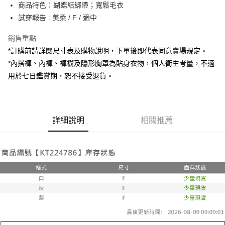
Apple Pay
商品特色：蝴蝶結綁帶；寬鬆毛衣
試穿報告 : 美柔 / F / 適中
街口支付
銷售重點
Google Pay
*訂購前請詳閱尺寸表及購物說明，下單後即代表同意賣場規定。
大哥付你分期
*內搭褲、內褲、褲襪及隱形胸罩為貼身衣物，個人衛生考量，不適
相關說明
用於七日鑑賞期，恕不接受退貨。
【大哥付你分期使用說明】
AFTEE先享後付
1.本服務由台灣大哥大提供，台灣大哥大用戶可立即使用無須另外申請。
2.付款方式選擇「大哥付你分期」，訂單成立後會自動跳轉到大哥付的交易
相關說明
流程，驗證手機門號後，選擇欲分期的期數、繳款截止日，確認付款後即完
【關於「AFTEE先享後付」】
成交易。
詳細說明
相關推薦
ATM付款
AFTEE先享後付是「在收到商品之後才付款」的支付方式。 讓您購物簡單
3.實際核准額度、可分期數及費用金額請依後續交易確認頁面所載為準。
便利好安心！
4.訂單成立30分鐘內，如未前往確認交易或遇審核未通過，訂單將自動取
１．簡單：不需註冊會員、不需綁卡、不需儲值。
運送方式
消。如遇「轉專審核」未通過狀況，表示未達大哥付你分期系統評分，恕無
２．便利：只要手機號碼，簡訊認證，即可結帳。
法說明評估內容。
３．安心：先確認商品／服務後，再付款。
全家取貨付款
【繳款方式說明】
1.分期款項不併入電信帳單，「大哥付你分期」於每月結算日後寄送繳費提
每筆NT$60，滿NT$1,800(含以上)免運費
【「AFTEE先享後付」結帳流程】
醒簡訊。
１．於結帳方式選擇「AFTEE先享後付」後，將跳轉至「AFTEE先享後付」
2.透過簡訊連結打開帳單後，可選擇「超商條碼／台灣大直營門市／銀行轉
付款後全家取貨
結帳頁面，進行簡訊認證並確認金額後，即可完成結帳。
帳／街口支付／iPASS MONEY」等通路繳費。
２．訂單成立數日內，您將收到繳費通知簡訊。
每筆NT$60，滿NT$1,600(含以上)免運費
３．收到繳費通知簡訊後14天內，點擊此簡訊中的連結，可透過四大超商／
【注意事項】
ATM／網路銀行／等多元方式進行付款，方視為交易完成。