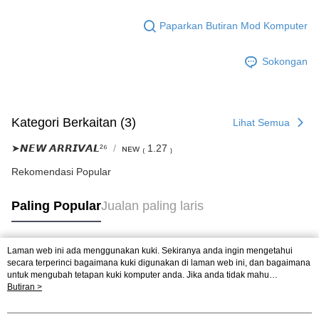
atau pembayaran ansuran akan dipindahkan oleh peniaga kepada
NT$2,500 atau lebih
Ketiga, Syarat Perkhidmatan
Syarikat, dan pelanggan hendaklah membuat pembayaran mengikut
Paparkan Butiran Mod Komputer
Perkhidmatan AFTEE Beli Sekarang Bayar Kemudian disediakan oleh NP
perjanjian menggunakan sistem bil Syarikat.
國家/地區配送
Kadar Penghantaran
Taiwan, Inc. dan AFTEE akan membuat bil kepada pengguna. AFTEE
akan menggunakan data peribadi yang dikumpul (termasuk nama
Untuk memenuhi hubungan kontrak yang terjalin melalui persetujuan
Sokongan
pembeli, no. telefon, nama penerima, no. telefon, alamat penerima) untuk
penggunaan OP Pay Later, peniaga akan memberikan maklumat peribadi
penggunaan perkhidmatan. Sila rujuk kepada "Penyata Pengumpulan
anda (termasuk nama, nombor telefon, atau alamat) kepada Syarikat bagi
Data Peribadi, Pemprosesan, Penggunaan"
tujuan pengumpulan, pemprosesan dan penggunaan data yang
(https://aftee.tw/privacypolicy/
) untuk maklumat lanjut.
diperlukan untuk pengebilan ansuran, termasuk pengesahan,
Kategori Berkaitan (3)
Lihat Semua
pengesahan semula dan pembetulan.
Jumlah yang diperakui untuk pengguna kali pertama yang lulus
kelulusan boleh sehingga NT$10,000. Jika pengguna tidak membuat
➤𝙉𝙀𝙒 𝘼𝙍𝙍𝙄𝙑𝘼𝙇²⁶
ɴᴇᴡ ₍ 1.27 ₎
Untuk terma perkhidmatan penuh, sila rujuk pautan berikut:
pembayaran dalam tempoh tersebut, yuran pembayaran lewat sebanyak
https://oppay.tw/userRule
" target="_blank" class="link revert-
20% setahun akan dikenakan. Pengguna bawah umur dikehendaki
Rekomendasi Popular
style">https://oppay.tw/userRule
mendapatkan kebenaran daripada ibu bapa atau penjaga yang sah
untuk menggunakan AFTEE.
【Panduan Penggunaan Pembayaran Ansuran Gogo】
Paling Popular
Jualan paling laris
1. Perkhidmatan ini disediakan oleh Taiwan Mobile, pengguna telefon
Sila hubungi NP Taiwan Inc. di
cs_tw@netprotections.co.jp
jika anda
mudah alih boleh segera menggunakan tanpa perlu memohon lagi.
mempunyai sebarang kebimbangan mengenai pemprosesan dan
(Hanya untuk nombor langganan peribadi, tidak terbuka untuk syarikat
penggunaan pada data peribadi. Jika anda tidak bersetuju dengan data
Laman web ini ada menggunakan kuki. Sekiranya anda ingin mengetahui
dan kad prabayar)
peribadi yang disenaraikan seperti di atas akan dikumpul dan digunakan
Tag Popular
secara terperinci bagaimana kuki digunakan di laman web ini, dan bagaimana
2. Pilihan kaedah pembayaran "Pembayaran Ansuran Gogo", selepas
oleh AFTEE, sila jangan gunakan perkhidmatan ini.
untuk mengubah tetapan kuki komputer anda. Jika anda tidak mahu
pesanan ditubuhkan, akan secara automatik dialihkan ke proses
menggunakan kuki di komputer anda, sila rujuk penerangan mengenai kuki.
Butiran >
transaksi Gogo, selepas pengesahan nombor telefon, pilih bilangan
Dasar Privasi
Laman web ini ada menggunakan kuki. Sekiranya anda ingin
ansuran yang diingini, tarikh akhir pembayaran, dan setelah
mengetahui secara terperinci bagaimana kuki digunakan di laman web ini,
mengesahkan pembayaran, transaksi akan selesai.