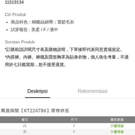
11519134
LINE Pay
Ciri Produk
Apple Pay
商品特色：蝴蝶結綁帶；寬鬆毛衣
試穿報告 : 美柔 / F / 適中
JKOPAY
Google Pay
Sorotan Produk
*訂購前請詳閱尺寸表及購物說明，下單後即代表同意賣場規定。
OP Pay Later
*內搭褲、內褲、褲襪及隱形胸罩為貼身衣物，個人衛生考量，不適
Deskripsi
用於七日鑑賞期，恕不接受退貨。
[Terma Penggunaan untuk OP Pay Later]
AFTEE
Perkhidmatan ini disediakan oleh Taiwan Mobile dan tersedia untuk
Deskripsi
pengguna Taiwan Mobile tanpa memerlukan permohonan tambahan.
Pertama, Mengenai Perkhidmatan AFTEE Beli Sekarang Bayar Kemudian
Pemindahan ATM
Deskripsi
Rekomendasi
1. Dengan memilih AFTEE sebagai kaedah pembayaran, mesej
Jika anda memilih OP Pay Later sebagai kaedah pembayaran, sistem
pengesahan AFTEE akan muncul.
akan mengarahkan anda secara automatik ke proses transaksi OP Pay
2. Anda boleh meneruskan pembayaran selepas pengesahan SMS.
Pilihan Penghantaran
Later selepas pesanan dibuat. Anda perlu mengesahkan nombor telefon
3. Tiada bayaran diperlukan apabila pesanan disahkan. Produk akan
mudah alih anda, memilih bilangan ansuran, dan menetapkan tarikh
dihantar ke alamat yang ditetapkan.
全家取貨付款
akhir pembayaran. Transaksi akan dianggap selesai setelah pembayaran
4. Setelah pesanan disahkan, anda akan menerima SMS pembayaran
disahkan.
NT$60/pesanan | Penghantaran percuma untuk pesanan
manakala ahli aplikasi akan menerima pemberitahuan tolak aplikasi
NT$1,800 atau lebih
AFTEE.
Had kredit yang diluluskan, tempoh ansuran yang tersedia, dan yuran
5. Tiada bayaran diperlukan apabila anda menerima produk. Sila buat