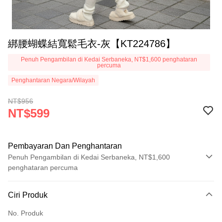
綁腰蝴蝶結寬鬆毛衣-灰【KT224786】
Penuh Pengambilan di Kedai Serbaneka, NT$1,600 penghataran
percuma
Penghantaran Negara/Wilayah
NT$956
NT$599
Pembayaran Dan Penghantaran
Penuh Pengambilan di Kedai Serbaneka, NT$1,600
penghataran percuma
Kaedah Pembayaran
Ciri Produk
Kad Kredit (Bayaran Penuh)
No. Produk
Pengambilan di Kedai Serbaneka