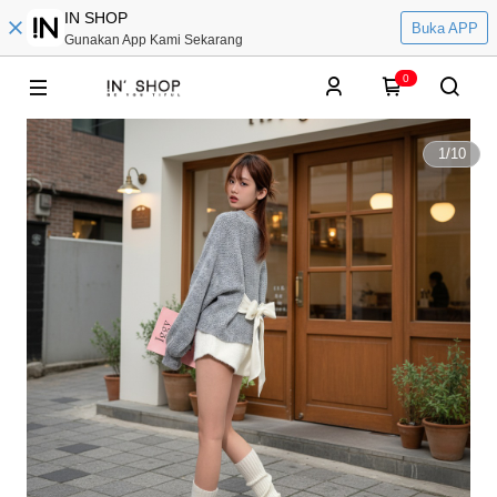
IN SHOP
Buka APP
Gunakan App Kami Sekarang
0
1
/
10