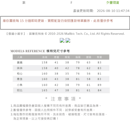
yang dikenakan adalah tertakluk kepada maklumat yang dinyatakan
pembayaran di empat kedai serbaneka utama, ATM atau perbankan
付款後全家取貨
pada halaman pengesahan transaksi seterusnya.
dalam talian dengan SMS pembayaran atau pemberitahuan tolak aplikasi
NT$60/pesanan | Penghantaran percuma untuk pesanan
AFTEE.
Jika transaksi tidak disahkan dalam masa 30 minit selepas pesanan
NT$1,600 atau lebih
dibuat, atau jika permohonan gagal dalam proses semakan, pesanan
Sila ambil perhatian bahawa tempoh pembayaran adalah 14 hari. Walau
akan dibatalkan secara automatik. Jika permohonan gagal pada
已關閉，請勿下單
bagaimanapun, bagi mereka yang telah memuat turun Aplikasi AFTEE
peringkat "semakan manual", ini bermakna kriteria pemarkahan sistem
dan mendaftar sebagai ahli AFTEE boleh menikmati tempoh pembayaran
NT$10,000/pesanan
tidak dipenuhi; butiran penilaian khusus tidak akan didedahkan.
sehingga 45 hari.
已關閉，請勿下單(付取)
[Arahan Pembayaran]
Tempoh pembayaran dikira dari masa kedai meminta pembayaran anda,
ditambah dengan bilangan hari yang boleh dilanjutkan oleh AFTEE. Anda
NT$10,000/pesanan
Pembayaran ansuran melalui OP Pay Later akan dibilkan secara
boleh melanjutkan tempoh pembayaran anda sebelum anda menerima
berasingan dan tidak termasuk dalam bil telekom anda. SMS peringatan
pesanan. Walau bagaimanapun, tiada jaminan bahawa anda boleh
7-11取貨付款
pembayaran akan dihantar selepas kitaran bil bulanan.
menerima pesanan anda semasa tempoh pembayaran (cth.: produk
NT$60/pesanan | Penghantaran percuma untuk pesanan
prapesanan atau produk yang mungkin mengambil masa yang lebih
Selepas mengakses bil melalui pautan dalam SMS, anda boleh
NT$1,800 atau lebih
lama untuk dihantar). Oleh itu, anda dikehendaki membuat pembayaran
menyelesaikan pembayaran anda melalui salah satu saluran berikut: kod
kepada AFTEE dalam tempoh sama ada anda menerima pesanan.
bar kedai serbaneka, kedai runcit Taiwan Mobile, pemindahan bank,
付款後7-11取貨
JKOPay, atau iPASS MONEY.
Kedua, Sekatan Pembayaran
NT$60/pesanan | Penghantaran percuma untuk pesanan
1. Jumlah yang diperakui untuk pengguna kali pertama boleh sehingga
[Nota Penting]
NT$1,600 atau lebih
NT$10,000. Amaun diperakui sebenar yang diluluskan akan berdasarkan
keputusan pensijilan dan semakan oleh AFTEE.
Perkhidmatan ini disediakan oleh Taiwan Mobile Co., Ltd. (“Syarikat”),
宅配
2. Amaun perbelanjaan minimum mestilah lebih besar daripada NT$20.
yang membolehkan pelanggan membeli barangan atau perkhidmatan
3. Pada masa ini hanya tersedia untuk ahli Taiwan.
NT$100/pesanan | Penghantaran percuma untuk pesanan
melalui perkhidmatan ini pada masa transaksi. Hasil daripada pembelian