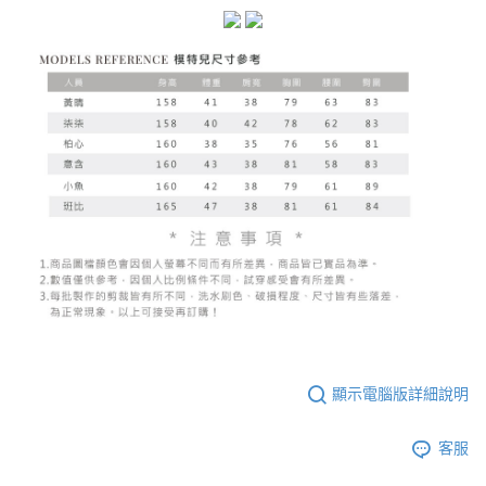
已關閉，請勿下單
1.本服務係由「台灣大哥大股份有限公司」（以下簡稱本公司）所提供，讓
※ 請注意：結帳手續完成當下不需立刻繳費，但若您需要取消訂單，請聯絡
用戶於交易時，得透過本服務購買商品或服務，並由商店將買賣／分期付款
每筆NT$10,000
購買商品的店家。未經商家同意取消之訂單仍視為有效，需透過AFTEE先享
買賣價金債權讓與本公司後，依約使用本公司帳單繳交帳款。
後付繳納相關費用。
2.基於同意付款使用「大哥付你分期」之契約關係目的，商店將以您的個人
已關閉，請勿下單(付取)
※ 交易是否成功請以「AFTEE先享後付 」之結帳頁面顯示為準，若有關於
資料（包含姓名、電話或地址）提供予台灣大哥大進項蒐集、處理及利用，
是否繳費成功／繳費後需取消欲退款等相關疑問，請聯繫「AFTEE先享後付
每筆NT$10,000
由本公司與您本人進行分期帳單所需資料之確認、核對及更正。
客戶支援中心」
https://netprotections.freshdesk.com/support/home
3.完整用戶服務條款，請詳閱以下連結：
https://oppay.tw/userRule
7-11取貨付款
【注意事項】
１．透過由恩沛科技股份有限公司提供之「AFTEE先享後付」服務完成之交
每筆NT$60，滿NT$1,800(含以上)免運費
易，需依本服務之必要範圍內提供個人資料，並將交易相關給付款項請求債
權轉讓予恩沛科技股份有限公司。
付款後7-11取貨
２．關於個人資料處理事宜，請瀏覽以下網址：
每筆NT$60，滿NT$1,600(含以上)免運費
https://aftee.tw/terms/#terms3
３．未成年的使用者請事先徵得法定代理人或監護人之同意方可使用
宅配
「AFTEE先享後付」，若未經同意申辦者引起之損失，本公司不負相關責
任。
每筆NT$100，滿NT$2,500(含以上)免運費
４．使用「AFTEE先享後付」時，將依據個別帳號之用戶狀況，依本公司即
時審查核予不同之上限額度；若仍有額度不足之情形，本公司將視審查結果
國家/地區配送
查看運費
請求用戶進行身份認證。
５．嚴禁一人註冊多個帳號或使用他人資訊註冊。若發現惡意使用之情形，
顯示電腦版詳細說明
恩沛科技股份有限公司將有權停止該用戶之使用額度並採取法律行動。
客服