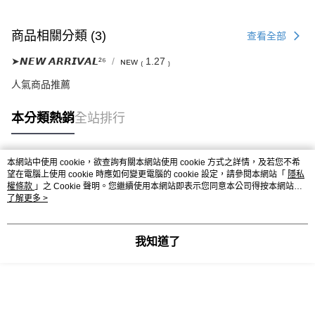
商品相關分類 (3)
查看全部
➤𝙉𝙀𝙒 𝘼𝙍𝙍𝙄𝙑𝘼𝙇²⁶
ɴᴇᴡ ₍ 1.27 ₎
人氣商品推薦
本分類熱銷
全站排行
本網站中使用 cookie，欲查詢有關本網站使用 cookie 方式之詳情，及若您不希
熱門標籤
望在電腦上使用 cookie 時應如何變更電腦的 cookie 設定，請參閱本網站「
隱私
權條款
」之 Cookie 聲明。您繼續使用本網站即表示您同意本公司得按本網站使
用條款之 Cookie 聲明使用 cookie。
了解更多 >
我知道了