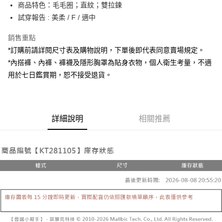
Apple Pay
商品特色：毛毛圈；直紋；雙拉鍊
試穿報告 : 美柔 / F / 適中
街口支付
銷售重點
Google Pay
*訂購前請詳閱尺寸表及購物說明，下單後即代表同意賣場規定。
大哥付你分期
*內搭褲、內褲、褲襪及隱形胸罩為貼身衣物，個人衛生考量，不適
相關說明
用於七日鑑賞期，恕不接受退貨。
【大哥付你分期使用說明】
AFTEE先享後付
1.本服務由台灣大哥大提供，台灣大哥大用戶可立即使用無須另外申請。
2.付款方式選擇「大哥付你分期」，訂單成立後會自動跳轉到大哥付的交易
相關說明
流程，驗證手機門號後，選擇欲分期的期數、繳款截止日，確認付款後即完
【關於「AFTEE先享後付」】
成交易。
詳細說明
相關推薦
ATM付款
AFTEE先享後付是「在收到商品之後才付款」的支付方式。 讓您購物簡單
3.實際核准額度、可分期數及費用金額請依後續交易確認頁面所載為準。
便利好安心！
4.訂單成立30分鐘內，如未前往確認交易或遇審核未通過，訂單將自動取
１．簡單：不需註冊會員、不需綁卡、不需儲值。
運送方式
消。如遇「轉專審核」未通過狀況，表示未達大哥付你分期系統評分，恕無
２．便利：只要手機號碼，簡訊認證，即可結帳。
法說明評估內容。
３．安心：先確認商品／服務後，再付款。
全家取貨付款
【繳款方式說明】
1.分期款項不併入電信帳單，「大哥付你分期」於每月結算日後寄送繳費提
每筆NT$60，滿NT$1,800(含以上)免運費
【「AFTEE先享後付」結帳流程】
醒簡訊。
１．於結帳方式選擇「AFTEE先享後付」後，將跳轉至「AFTEE先享後付」
2.透過簡訊連結打開帳單後，可選擇「超商條碼／台灣大直營門市／銀行轉
付款後全家取貨
結帳頁面，進行簡訊認證並確認金額後，即可完成結帳。
帳／街口支付／iPASS MONEY」等通路繳費。
２．訂單成立數日內，您將收到繳費通知簡訊。
每筆NT$60，滿NT$1,600(含以上)免運費
３．收到繳費通知簡訊後14天內，點擊此簡訊中的連結，可透過四大超商／
【注意事項】
ATM／網路銀行／等多元方式進行付款，方視為交易完成。