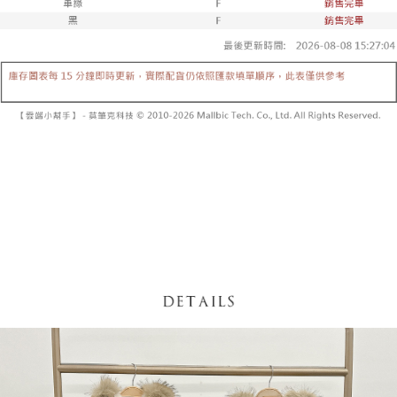
【「AFTEE先享後付」結帳流程】
醒簡訊。
１．於結帳方式選擇「AFTEE先享後付」後，將跳轉至「AFTEE先享後付」
2.透過簡訊連結打開帳單後，可選擇「超商條碼／台灣大直營門市／銀行轉
付款後全家取貨
結帳頁面，進行簡訊認證並確認金額後，即可完成結帳。
帳／街口支付／iPASS MONEY」等通路繳費。
２．訂單成立數日內，您將收到繳費通知簡訊。
每筆NT$60，滿NT$1,600(含以上)免運費
３．收到繳費通知簡訊後14天內，點擊此簡訊中的連結，可透過四大超商／
【注意事項】
ATM／網路銀行／等多元方式進行付款，方視為交易完成。
已關閉，請勿下單
1.本服務係由「台灣大哥大股份有限公司」（以下簡稱本公司）所提供，讓
※ 請注意：結帳手續完成當下不需立刻繳費，但若您需要取消訂單，請聯絡
用戶於交易時，得透過本服務購買商品或服務，並由商店將買賣／分期付款
每筆NT$10,000
購買商品的店家。未經商家同意取消之訂單仍視為有效，需透過AFTEE先享
買賣價金債權讓與本公司後，依約使用本公司帳單繳交帳款。
後付繳納相關費用。
2.基於同意付款使用「大哥付你分期」之契約關係目的，商店將以您的個人
已關閉，請勿下單(付取)
※ 交易是否成功請以「AFTEE先享後付 」之結帳頁面顯示為準，若有關於
資料（包含姓名、電話或地址）提供予台灣大哥大進項蒐集、處理及利用，
是否繳費成功／繳費後需取消欲退款等相關疑問，請聯繫「AFTEE先享後付
每筆NT$10,000
由本公司與您本人進行分期帳單所需資料之確認、核對及更正。
客戶支援中心」
https://netprotections.freshdesk.com/support/home
3.完整用戶服務條款，請詳閱以下連結：
https://oppay.tw/userRule
7-11取貨付款
【注意事項】
１．透過由恩沛科技股份有限公司提供之「AFTEE先享後付」服務完成之交
每筆NT$60，滿NT$1,800(含以上)免運費
易，需依本服務之必要範圍內提供個人資料，並將交易相關給付款項請求債
權轉讓予恩沛科技股份有限公司。
付款後7-11取貨
２．關於個人資料處理事宜，請瀏覽以下網址：
每筆NT$60，滿NT$1,600(含以上)免運費
https://aftee.tw/terms/#terms3
３．未成年的使用者請事先徵得法定代理人或監護人之同意方可使用
宅配
「AFTEE先享後付」，若未經同意申辦者引起之損失，本公司不負相關責
任。
每筆NT$100，滿NT$2,500(含以上)免運費
４．使用「AFTEE先享後付」時，將依據個別帳號之用戶狀況，依本公司即
時審查核予不同之上限額度；若仍有額度不足之情形，本公司將視審查結果
國家/地區配送
查看運費
請求用戶進行身份認證。