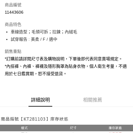
商品編號
超商取貨付款
11443606
LINE Pay
商品特色
Apple Pay
車線造型；毛領可拆；拉鍊；內絨毛
試穿報告 : 美柔 / F / 適中
街口支付
銷售重點
Google Pay
*訂購前請詳閱尺寸表及購物說明，下單後即代表同意賣場規定。
大哥付你分期
*內搭褲、內褲、褲襪及隱形胸罩為貼身衣物，個人衛生考量，不適
相關說明
用於七日鑑賞期，恕不接受退貨。
【大哥付你分期使用說明】
AFTEE先享後付
1.本服務由台灣大哥大提供，台灣大哥大用戶可立即使用無須另外申請。
2.付款方式選擇「大哥付你分期」，訂單成立後會自動跳轉到大哥付的交易
相關說明
流程，驗證手機門號後，選擇欲分期的期數、繳款截止日，確認付款後即完
【關於「AFTEE先享後付」】
成交易。
詳細說明
相關推薦
ATM付款
AFTEE先享後付是「在收到商品之後才付款」的支付方式。 讓您購物簡單
3.實際核准額度、可分期數及費用金額請依後續交易確認頁面所載為準。
便利好安心！
4.訂單成立30分鐘內，如未前往確認交易或遇審核未通過，訂單將自動取
１．簡單：不需註冊會員、不需綁卡、不需儲值。
運送方式
消。如遇「轉專審核」未通過狀況，表示未達大哥付你分期系統評分，恕無
２．便利：只要手機號碼，簡訊認證，即可結帳。
法說明評估內容。
３．安心：先確認商品／服務後，再付款。
全家取貨付款
【繳款方式說明】
1.分期款項不併入電信帳單，「大哥付你分期」於每月結算日後寄送繳費提
每筆NT$60，滿NT$1,800(含以上)免運費