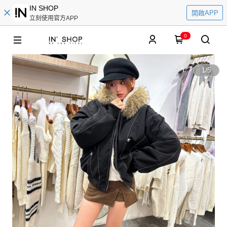
IN SHOP
開啟APP
立刻使用官方APP
0
1
/
5