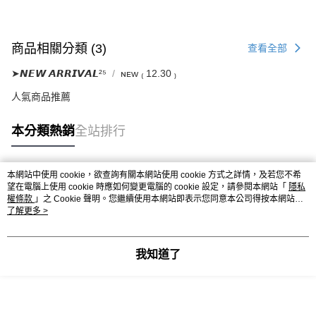
商品相關分類 (3)
查看全部
➤𝙉𝙀𝙒 𝘼𝙍𝙍𝙄𝙑𝘼𝙇²⁵
ɴᴇᴡ ₍ 12.30 ₎
人氣商品推薦
本分類熱銷
全站排行
本網站中使用 cookie，欲查詢有關本網站使用 cookie 方式之詳情，及若您不希
熱門標籤
望在電腦上使用 cookie 時應如何變更電腦的 cookie 設定，請參閱本網站「
隱私
權條款
」之 Cookie 聲明。您繼續使用本網站即表示您同意本公司得按本網站使
用條款之 Cookie 聲明使用 cookie。
了解更多 >
我知道了