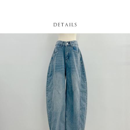
處理、利用，詳參 AFTEE 官網之『個人資料蒐集、處理及利用告知聲明』
（
https://aftee.tw/privacypolicy/
）。
國家/地區配送
查看运费
若款項超過繳費期限，將根據當次的金額加收年利率 16% 的逾期滯納金。
未成年的使用者，請事先徵得法定代理人或監護人之同意方可使用
AFTEE。
若您對於個人資料之處理、利用有任何疑問，或欲行使相關法律權利，請聯
繫恩沛科技股份有限公司。若您不同意我們將上開所示之個人資料，連同必
要之購買訂單資訊提供予 AFTEE ，或讓 AFTEE 蒐集處理利用您的個人資
料，請勿選用本服務。