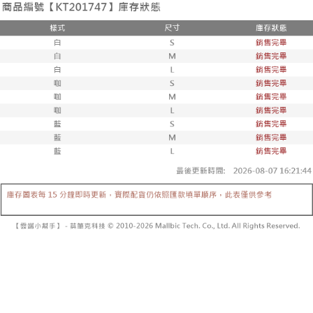
3. 訂單確認後不需事先繳費，商品會配送至您的指定地址。
消。如遇 “转专审核”未通过状况，表示未达系统评分，恕无法说明评估内
4. 下訂完成後，您的手機會收到一封繳費通知簡訊，APP會員則會收到
全家取貨付款
容。
AFTEE APP推播通知。
【缴款方式说明】
每笔NT$60，满NT$1,800(含以上)免运费
5. 收到商品當下無需繳費，確認無誤後，請再利用繳費通知簡訊或AFTEE
1. 分期款项不并入电信账单，“大哥付你分期”于每月结算日后寄送缴费提醒
APP於四大便利商店‧ATM/網銀等方式進行付款。
短信。
付款後全家取貨
2. 通过短信链接打开账单后，可选择 “超商条码／台湾大直营门市／银行转
請留意繳費期限為 14 天。唯有下載 AFTEE App 成為 AFTEE 會員者方能享
每笔NT$60，满NT$1,600(含以上)免运费
账／街口支付／iPASS MONEY”等通路缴费。
有最長 45 天內付款之服務。
已關閉，請勿下單
【注意事项】
繳費期限，為商家向您請款的時間，再加上使用AFTEE可延長的天數所計算
1. 本服务系由 “台湾大哥大股份有限公司”所提供，让用户于交易时，得通过
每笔NT$10,000
出。使用AFTEE下訂可以延長您收到商品前的繳費天數，但無法保證一定能
本服务购买商品或服务，并由商店将买卖／分期付款买卖价金债权让与本公
夠在期限內收到商品(例如:預購商品或預計到貨時間較長者)。因此無論收到
司后，依约使用本公司账单缴交账款。
已關閉，請勿下單(付取)
商品與否，仍需要請您在AFTEE規定的時間內完成繳費。
2. 基于同意付款使用 “大哥付你分期”之契约关系目的，商店将以您的个人资
每笔NT$10,000
料（包含姓名、电话或地址）提供予台湾大哥大进项收集、处理及利用，由
二、付款限制
台湾大哥大与本人进行分期账单所需资料之确认、核对及更正。
1. 初次使用 AFTEE 時，將依認證結果及本公司審查結果，核予每個人不同
7-11取貨付款
3. 完整用户服务条款，请详阅以下链接：
https://oppay.tw/userRule
之上限額度
2. 結帳金額須大於NT$30
每笔NT$60，满NT$1,800(含以上)免运费
3. 目前僅支援台灣會員
付款後7-11取貨
三、聲明條款
每笔NT$60，满NT$1,600(含以上)免运费
「AFTEE先享後付」(下稱本服務)乃由恩沛科技股份有限公司(下稱 AFTEE )
所提供，並由 AFTEE 向您收取款項。因使用本服務所須提供之個人資料(包
宅配
含但不限於訂購人姓名、電話，收件人姓名、電話、收件地址)，將交付予
AFTEE 於本服務必要服務範圍內運用。關於 AFTEE 對於個人資料之蒐集、
每笔NT$100，满NT$2,500(含以上)免运费