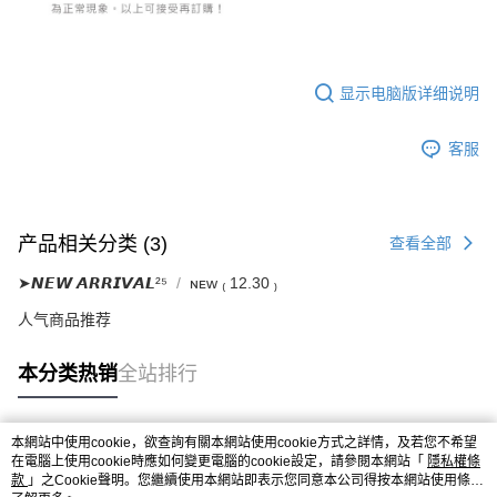
显示电脑版详细说明
客服
产品相关分类 (3)
查看全部
➤𝙉𝙀𝙒 𝘼𝙍𝙍𝙄𝙑𝘼𝙇²⁵
ɴᴇᴡ ₍ 12.30 ₎
人气商品推荐
本分类热销
全站排行
本網站中使用cookie，欲查詢有關本網站使用cookie方式之詳情，及若您不希望
热门标签
在電腦上使用cookie時應如何變更電腦的cookie設定，請參閱本網站「
隱私權條
款
」之Cookie聲明。您繼續使用本網站即表示您同意本公司得按本網站使用條款