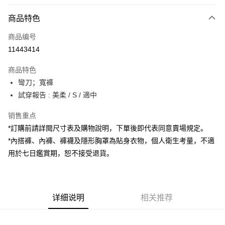
付款方式
商品特色
信用卡一次付款
商品编号
超商取货付款
11443414
LINE Pay
商品特色
Apple Pay
彎刀；寬褲
試穿報告 : 美柔 / S / 適中
街口支付
销售重点
Google Pay
*訂購前請詳閱尺寸表及購物說明，下單後即代表同意賣場規定。
大哥付你分期
*內搭褲、內褲、褲襪及隱形胸罩為貼身衣物，個人衛生考量，不適
相关说明
用於七日鑑賞期，恕不接受退貨。
【大哥付你分期使用说明】
AFTEE先享后付
1. 本服务由台湾大哥大提供，电信用户可立即使用无须另外申请。（限个人
月租型门号，不开放公司户及预付卡使用）
相关说明
2. 付款方式选择 “大哥付你分期”，订单成立后会自动跳转到大哥付的交易流
一、關於 AFTEE先享後付
程，验证手机门号后，选择欲分期的期数、缴款截止日，确认付款后即完成
详细说明
相关推荐
ATM付款
1. 於付款方式選擇AFTEE先享後付，將跳出AFTEE先享後付手機驗證視
交易。
窗。
3. 实际核准额度、可分期数及费用金额请依后续交易确认页面所载为准。
2. 進行簡訊驗證之後，即可完成結帳手續。
运送方式
4. 订单成立30分钟内，如未前往确认交易或遇审核未通过，订单将自动取