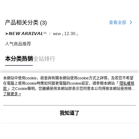
产品相关分类 (3)
查看全部
➤𝙉𝙀𝙒 𝘼𝙍𝙍𝙄𝙑𝘼𝙇²⁵
ɴᴇᴡ ₍ 12.30 ₎
人气商品推荐
本分类热销
全站排行
本網站中使用cookie，欲查詢有關本網站使用cookie方式之詳情，及若您不希望
热门标签
在電腦上使用cookie時應如何變更電腦的cookie設定，請參閱本網站「
隱私權條
款
」之Cookie聲明。您繼續使用本網站即表示您同意本公司得按本網站使用條款
之Cookie聲明使用cookie。
了解更多 >
我知道了