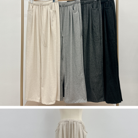
若款項超過繳費期限，將根據當次的金額加收年利率 16% 的逾期滯納金。
未成年的使用者，請事先徵得法定代理人或監護人之同意方可使用
AFTEE。
若您對於個人資料之處理、利用有任何疑問，或欲行使相關法律權利，請聯
繫恩沛科技股份有限公司。若您不同意我們將上開所示之個人資料，連同必
要之購買訂單資訊提供予 AFTEE ，或讓 AFTEE 蒐集處理利用您的個人資
料，請勿選用本服務。