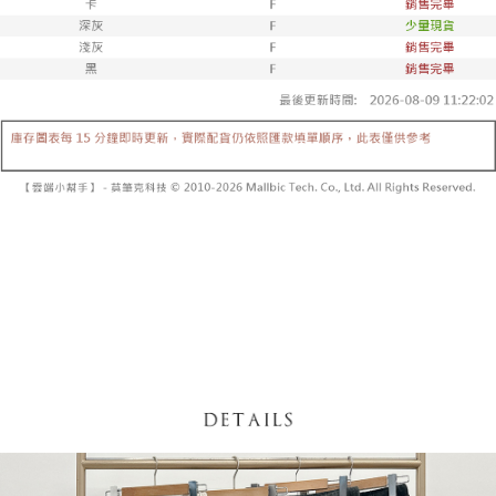
5. 收到商品當下無需繳費，確認無誤後，請再利用繳費通知簡訊或AFTEE
1. 分期款项不并入电信账单，“大哥付你分期”于每月结算日后寄送缴费提醒
APP於四大便利商店‧ATM/網銀等方式進行付款。
短信。
付款後全家取貨
2. 通过短信链接打开账单后，可选择 “超商条码／台湾大直营门市／银行转
請留意繳費期限為 14 天。唯有下載 AFTEE App 成為 AFTEE 會員者方能享
每笔NT$60，满NT$1,600(含以上)免运费
账／街口支付／iPASS MONEY”等通路缴费。
有最長 45 天內付款之服務。
已關閉，請勿下單
【注意事项】
繳費期限，為商家向您請款的時間，再加上使用AFTEE可延長的天數所計算
1. 本服务系由 “台湾大哥大股份有限公司”所提供，让用户于交易时，得通过
每笔NT$10,000
出。使用AFTEE下訂可以延長您收到商品前的繳費天數，但無法保證一定能
本服务购买商品或服务，并由商店将买卖／分期付款买卖价金债权让与本公
夠在期限內收到商品(例如:預購商品或預計到貨時間較長者)。因此無論收到
司后，依约使用本公司账单缴交账款。
已關閉，請勿下單(付取)
商品與否，仍需要請您在AFTEE規定的時間內完成繳費。
2. 基于同意付款使用 “大哥付你分期”之契约关系目的，商店将以您的个人资
每笔NT$10,000
料（包含姓名、电话或地址）提供予台湾大哥大进项收集、处理及利用，由
二、付款限制
台湾大哥大与本人进行分期账单所需资料之确认、核对及更正。
1. 初次使用 AFTEE 時，將依認證結果及本公司審查結果，核予每個人不同
7-11取貨付款
3. 完整用户服务条款，请详阅以下链接：
https://oppay.tw/userRule
之上限額度
2. 結帳金額須大於NT$30
每笔NT$60，满NT$1,800(含以上)免运费
3. 目前僅支援台灣會員
付款後7-11取貨
三、聲明條款
每笔NT$60，满NT$1,600(含以上)免运费
「AFTEE先享後付」(下稱本服務)乃由恩沛科技股份有限公司(下稱 AFTEE )
所提供，並由 AFTEE 向您收取款項。因使用本服務所須提供之個人資料(包
宅配
含但不限於訂購人姓名、電話，收件人姓名、電話、收件地址)，將交付予
AFTEE 於本服務必要服務範圍內運用。關於 AFTEE 對於個人資料之蒐集、
每笔NT$100，满NT$2,500(含以上)免运费
處理、利用，詳參 AFTEE 官網之『個人資料蒐集、處理及利用告知聲明』
（
https://aftee.tw/privacypolicy/
）。
國家/地區配送
查看运费