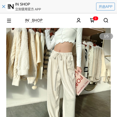
IN SHOP
开启APP
立刻使用官方 APP
0
1
/
5