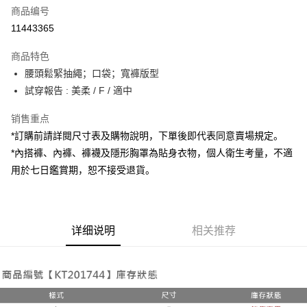
商品编号
超商取货付款
11443365
LINE Pay
商品特色
Apple Pay
腰頭鬆緊抽繩；口袋；寬褲版型
試穿報告 : 美柔 / F / 適中
街口支付
销售重点
Google Pay
*訂購前請詳閱尺寸表及購物說明，下單後即代表同意賣場規定。
大哥付你分期
*內搭褲、內褲、褲襪及隱形胸罩為貼身衣物，個人衛生考量，不適
相关说明
用於七日鑑賞期，恕不接受退貨。
【大哥付你分期使用说明】
AFTEE先享后付
1. 本服务由台湾大哥大提供，电信用户可立即使用无须另外申请。（限个人
月租型门号，不开放公司户及预付卡使用）
相关说明
2. 付款方式选择 “大哥付你分期”，订单成立后会自动跳转到大哥付的交易流
一、關於 AFTEE先享後付
程，验证手机门号后，选择欲分期的期数、缴款截止日，确认付款后即完成
详细说明
相关推荐
ATM付款
1. 於付款方式選擇AFTEE先享後付，將跳出AFTEE先享後付手機驗證視
交易。
窗。
3. 实际核准额度、可分期数及费用金额请依后续交易确认页面所载为准。
2. 進行簡訊驗證之後，即可完成結帳手續。
运送方式
4. 订单成立30分钟内，如未前往确认交易或遇审核未通过，订单将自动取
3. 訂單確認後不需事先繳費，商品會配送至您的指定地址。
消。如遇 “转专审核”未通过状况，表示未达系统评分，恕无法说明评估内
4. 下訂完成後，您的手機會收到一封繳費通知簡訊，APP會員則會收到
全家取貨付款
容。
AFTEE APP推播通知。
【缴款方式说明】
每笔NT$60，满NT$1,800(含以上)免运费