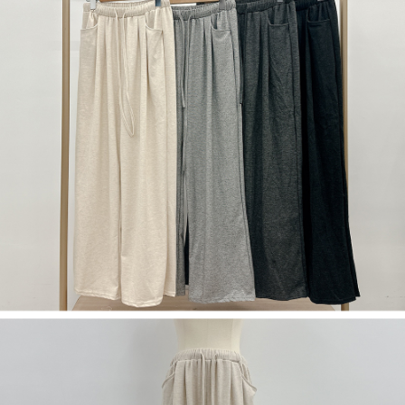
限らない）は、AFTEEに渡され当サービスで必要な範囲内で利用されま
す。AFTEEの個人情報の収集、処理、利用について、詳細はAFTEE公式ホ
ームページの『個人情報の収集、処理及び利用に関する声明』をご参照く
ださい（
https://aftee.tw/privacypolicy/
）。
AFTEEの初回ご利用の際に、審査を通過すれば、最高額がNT$10,000にな
ります。支払い期限を過ぎた場合、その金額に基づいて年利20%の遅延滞
納金が加算されます。未成年の利用者は、事前に法定代理人または後見人
の同意を得ればAFTEEをご利用いただけます。
個人情報の処理、利用について疑問がある、または関連する法律の権利を
行使したい場合は、ネットプロテクションズ
cs_tw@netprotections.co.jp
にご連絡ください。上記に示した個人情報を、必要な購入注文書とあわせ
てAFTEEにご提供いただく、またはAFTEEにあなたの個人情報の収集、処
理、利用を許可することににご同意いただけない場合は、当サービスを選
択しないでください。