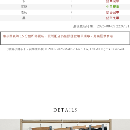
内容についての説明はいたしかねます。
5.商品受け取り時のお支払いは不要です。商品を確かめてから、SMSまた
付款後全家取貨
はアプリの通知に従って、4大コンビニ、またはATM/オンラインバンキン
グでお支払いください。
配送毎にNT$60、NT$1,600以上で送料無料
【支払い方法の説明】
1. 分割払いの金額は電信請求書に統合されず、「OP Pay Later」は毎月の
代金納付期限は最短で 14 日以内ですので、ご注意ください。AFTEE アプ
已關閉，請勿下單
締め日後に支払いリマインダーのSMSを送信します。
リをダウンロードして AFTEE 会員になるとお支払い期限を最長 45 日以内
2. SMSのリンクを通じて請求書を開いた後、「コンビニバーコード／台湾
配送毎にNT$10,000
まで延長できます。
大直営店舗／銀行振込／街口支払い／iPASS MONEY」などのチャネルで
支払いを選択できます。
已關閉，請勿下單(付取)
お支払期限は、ショップが請求した期日と、AFTEEで延長できる日数をも
とに計算されます。AFTEEで注文すると、商品を受け取るまで支払い期限
配送毎にNT$10,000
【注意事項】
を延長できますが、商品を期限内に受け取れない場合があります（例：予
1. 本サービスは「台湾大哥大株式会社」（以下「当社」といいます）によ
約商品や商品到着日が比較的遅い商品）。そのため、商品到着の有無に関
7-11取貨付款
って提供され、ユーザーが取引時に本サービスを通じて商品やサービスを
わらず、AFTEEで指定された期限内にお支払いください。
購入できるようにし、店舗が売買／分割払い売買の債権を当社に譲渡した
配送毎にNT$60、NT$1,800以上で送料無料
後、契約に基づいて当社の請求書で帳款を支払うことになります。
二、支払い限度額
2. 「OP Pay Later」を利用する契約関係の目的から、店舗はあなたの個人
付款後7-11取貨
1.初回 AFTEEを ご利用の際に、認証結果及び当社の審査の結果に基づ
情報（名前、電話または住所を含む）を台湾大哥大に提供し、収集、処理
き、限度額が設定されます。
配送毎にNT$60、NT$1,600以上で送料無料
および利用するために、当社があなた本人と分割請求書に必要な情報の確
2.決済金額は最低NT$20です。
認、照合および修正を行います。
3.現在、台湾の会員のみご利用いただけます。
宅配
3. 完全なユーザーサービス規約については、以下のリンクを参照してくだ
さい：
https://oppay.tw/userRule
三、利用規約「AFTEE代金後払い」（以下当サービスという）はネットプ
配送毎にNT$100、NT$2,500以上で送料無料
ロテクションズ（以下 AFTEE という）が提供し、AFTEEが代金を徴収し
ます。当サービスご利用の際に提供しなければならない個人情報（注文者
國家/地區配送
送料を確認
の氏名、電話番号、受取人の氏名、電話番号、受取人住所を含むがこれに