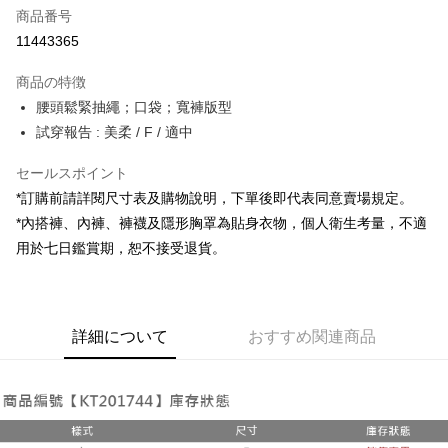
商品番号
コンビニ店頭代金引換
11443365
LINE Pay
商品の特徴
Apple Pay
腰頭鬆緊抽繩；口袋；寬褲版型
試穿報告 : 美柔 / F / 適中
JKOPAY
セールスポイント
Google Pay
*訂購前請詳閱尺寸表及購物說明，下單後即代表同意賣場規定。
OP Pay Later
*內搭褲、內褲、褲襪及隱形胸罩為貼身衣物，個人衛生考量，不適
説明
用於七日鑑賞期，恕不接受退貨。
【OP Pay Later 使用説明】
AFTEE代金後払い
1. 本サービスは台湾大哥大によって提供され、台湾大哥大のユーザーは追
加の申請なしで即時に利用可能です。
説明
2. 支払い方法で「OP Pay Later」を選択すると、注文が成立した後に自動
一、 AFTEE代金後払いについて
的に OP Pay Later の取引プロセスに移行し、携帯番号を確認後、分割払
ATM払い
詳細について
おすすめ関連商品
1.お支払い方法でAFTEE代金後払いを選択すると、携帯電話認証ウィンド
いの回数や支払い期限を選択し、支払いを確認すると取引が完了します。
ウが表示されます。
3. 実際の承認額、分割回数および費用については、後続の取引確認ページ
2.SMSで認証してお支払い手続を進めてください。
配送方法
を基準とします。
3.注文するときのお支払いは不要です。商品はご指定の住所に配送されま
4. 注文成立後30分以内に確認取引を行わない場合や審査が通過しない場
す。
全家取貨付款
合、注文は自動的にキャンセルされます。「転専審査」に未通過の状況が
4.ご注文が完了すると、携帯に支払い通知のSMSが届きます。アプリ会員
発生した場合は、システムの評価基準に達していないことを意味し、評価
配送毎にNT$60、NT$1,800以上で送料無料
の場合は、AFTEE アプリプッシュ通知が届きます。