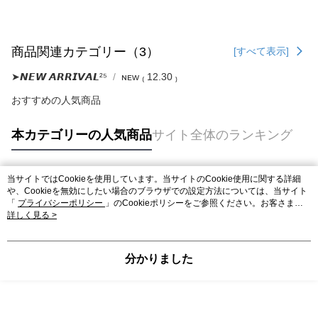
商品関連カテゴリー（3）
[すべて表示]
➤𝙉𝙀𝙒 𝘼𝙍𝙍𝙄𝙑𝘼𝙇²⁵
ɴᴇᴡ ₍ 12.30 ₎
おすすめの人気商品
本カテゴリーの人気商品
サイト全体のランキング
当サイトではCookieを使用しています。当サイトのCookie使用に関する詳細
人気タグ
や、Cookieを無効にしたい場合のブラウザでの設定方法については、当サイト
「
プライバシーポリシー
」のCookieポリシーをご参照ください。お客さま
が、当サイトを引き続き使用される場合、当社がサイト利用規約のCookieポリ
詳しく見る >
シーに基づいてCookieを使用することに同意したものとみなします。
分かりました