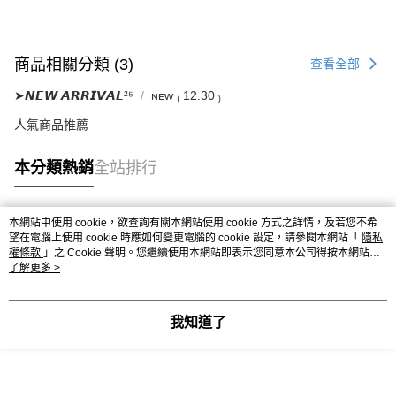
商品相關分類 (3)
查看全部
➤𝙉𝙀𝙒 𝘼𝙍𝙍𝙄𝙑𝘼𝙇²⁵
ɴᴇᴡ ₍ 12.30 ₎
人氣商品推薦
本分類熱銷
全站排行
本網站中使用 cookie，欲查詢有關本網站使用 cookie 方式之詳情，及若您不希
熱門標籤
望在電腦上使用 cookie 時應如何變更電腦的 cookie 設定，請參閱本網站「
隱私
權條款
」之 Cookie 聲明。您繼續使用本網站即表示您同意本公司得按本網站使
用條款之 Cookie 聲明使用 cookie。
了解更多 >
我知道了