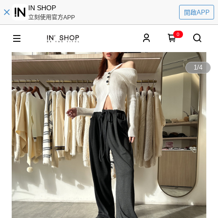
IN SHOP
開啟APP
立刻使用官方APP
0
1
/
4