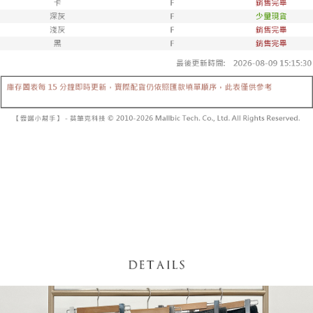
【「AFTEE先享後付」結帳流程】
醒簡訊。
１．於結帳方式選擇「AFTEE先享後付」後，將跳轉至「AFTEE先享後付」
2.透過簡訊連結打開帳單後，可選擇「超商條碼／台灣大直營門市／銀行轉
付款後全家取貨
結帳頁面，進行簡訊認證並確認金額後，即可完成結帳。
帳／街口支付／iPASS MONEY」等通路繳費。
２．訂單成立數日內，您將收到繳費通知簡訊。
每筆NT$60，滿NT$1,600(含以上)免運費
３．收到繳費通知簡訊後14天內，點擊此簡訊中的連結，可透過四大超商／
【注意事項】
ATM／網路銀行／等多元方式進行付款，方視為交易完成。
已關閉，請勿下單
1.本服務係由「台灣大哥大股份有限公司」（以下簡稱本公司）所提供，讓
※ 請注意：結帳手續完成當下不需立刻繳費，但若您需要取消訂單，請聯絡
用戶於交易時，得透過本服務購買商品或服務，並由商店將買賣／分期付款
每筆NT$10,000
購買商品的店家。未經商家同意取消之訂單仍視為有效，需透過AFTEE先享
買賣價金債權讓與本公司後，依約使用本公司帳單繳交帳款。
後付繳納相關費用。
2.基於同意付款使用「大哥付你分期」之契約關係目的，商店將以您的個人
已關閉，請勿下單(付取)
※ 交易是否成功請以「AFTEE先享後付 」之結帳頁面顯示為準，若有關於
資料（包含姓名、電話或地址）提供予台灣大哥大進項蒐集、處理及利用，
是否繳費成功／繳費後需取消欲退款等相關疑問，請聯繫「AFTEE先享後付
每筆NT$10,000
由本公司與您本人進行分期帳單所需資料之確認、核對及更正。
客戶支援中心」
https://netprotections.freshdesk.com/support/home
3.完整用戶服務條款，請詳閱以下連結：
https://oppay.tw/userRule
7-11取貨付款
【注意事項】
１．透過由恩沛科技股份有限公司提供之「AFTEE先享後付」服務完成之交
每筆NT$60，滿NT$1,800(含以上)免運費
易，需依本服務之必要範圍內提供個人資料，並將交易相關給付款項請求債
權轉讓予恩沛科技股份有限公司。
付款後7-11取貨
２．關於個人資料處理事宜，請瀏覽以下網址：
每筆NT$60，滿NT$1,600(含以上)免運費
https://aftee.tw/terms/#terms3
３．未成年的使用者請事先徵得法定代理人或監護人之同意方可使用
宅配
「AFTEE先享後付」，若未經同意申辦者引起之損失，本公司不負相關責
任。
每筆NT$100，滿NT$2,500(含以上)免運費
４．使用「AFTEE先享後付」時，將依據個別帳號之用戶狀況，依本公司即
時審查核予不同之上限額度；若仍有額度不足之情形，本公司將視審查結果
國家/地區配送
查看運費
請求用戶進行身份認證。