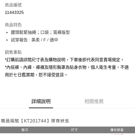
商品編號
超商取貨付款
11443325
LINE Pay
商品特色
Apple Pay
腰頭鬆緊抽繩；口袋；寬褲版型
試穿報告 : 美柔 / F / 適中
街口支付
銷售重點
Google Pay
*訂購前請詳閱尺寸表及購物說明，下單後即代表同意賣場規定。
大哥付你分期
*內搭褲、內褲、褲襪及隱形胸罩為貼身衣物，個人衛生考量，不適
相關說明
用於七日鑑賞期，恕不接受退貨。
【大哥付你分期使用說明】
AFTEE先享後付
1.本服務由台灣大哥大提供，台灣大哥大用戶可立即使用無須另外申請。
2.付款方式選擇「大哥付你分期」，訂單成立後會自動跳轉到大哥付的交易
相關說明
流程，驗證手機門號後，選擇欲分期的期數、繳款截止日，確認付款後即完
【關於「AFTEE先享後付」】
成交易。
詳細說明
相關推薦
ATM付款
AFTEE先享後付是「在收到商品之後才付款」的支付方式。 讓您購物簡單
3.實際核准額度、可分期數及費用金額請依後續交易確認頁面所載為準。
便利好安心！
4.訂單成立30分鐘內，如未前往確認交易或遇審核未通過，訂單將自動取
１．簡單：不需註冊會員、不需綁卡、不需儲值。
運送方式
消。如遇「轉專審核」未通過狀況，表示未達大哥付你分期系統評分，恕無
２．便利：只要手機號碼，簡訊認證，即可結帳。
法說明評估內容。
３．安心：先確認商品／服務後，再付款。
全家取貨付款
【繳款方式說明】
1.分期款項不併入電信帳單，「大哥付你分期」於每月結算日後寄送繳費提
每筆NT$60，滿NT$1,800(含以上)免運費