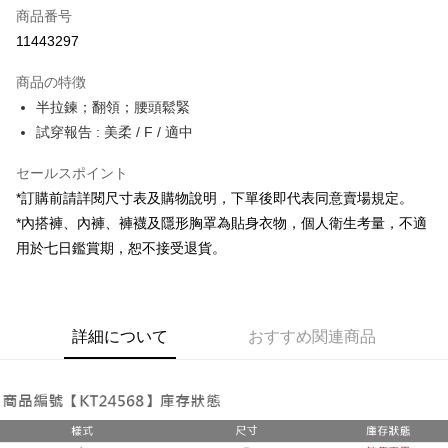
商品番号
コンビニ店頭代金引換
11443297
LINE Pay
商品の特徴
Apple Pay
半拉鍊；翻領；腰頭鬆緊
試穿報告 : 美柔 / F / 適中
JKOPAY
セールスポイント
Google Pay
*訂購前請詳閱尺寸表及購物說明，下單後即代表同意賣場規定。
OP Pay Later
*內搭褲、內褲、褲襪及隱形胸罩為貼身衣物，個人衛生考量，不適
説明
用於七日鑑賞期，恕不接受退貨。
【OP Pay Later 使用説明】
AFTEE代金後払い
1. 本サービスは台湾大哥大によって提供され、台湾大哥大のユーザーは追
加の申請なしで即時に利用可能です。
説明
2. 支払い方法で「OP Pay Later」を選択すると、注文が成立した後に自動
一、 AFTEE代金後払いについて
的に OP Pay Later の取引プロセスに移行し、携帯番号を確認後、分割払
ATM払い
詳細について
おすすめ関連商品
1.お支払い方法でAFTEE代金後払いを選択すると、携帯電話認証ウィンド
いの回数や支払い期限を選択し、支払いを確認すると取引が完了します。
ウが表示されます。
3. 実際の承認額、分割回数および費用については、後続の取引確認ページ
2.SMSで認証してお支払い手続を進めてください。
配送方法
を基準とします。
3.注文するときのお支払いは不要です。商品はご指定の住所に配送されま
4. 注文成立後30分以内に確認取引を行わない場合や審査が通過しない場
す。
全家取貨付款
合、注文は自動的にキャンセルされます。「転専審査」に未通過の状況が
4.ご注文が完了すると、携帯に支払い通知のSMSが届きます。アプリ会員
発生した場合は、システムの評価基準に達していないことを意味し、評価
配送毎にNT$60、NT$1,800以上で送料無料
の場合は、AFTEE アプリプッシュ通知が届きます。