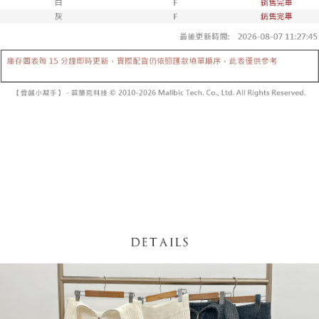
内容についての説明はいたしかねます。
5.商品受け取り時のお支払いは不要です。商品を確かめてから、SMSまた
付款後全家取貨
はアプリの通知に従って、4大コンビニ、またはATM/オンラインバンキン
グでお支払いください。
配送毎にNT$60、NT$1,600以上で送料無料
【支払い方法の説明】
1. 分割払いの金額は電信請求書に統合されず、「OP Pay Later」は毎月の
代金納付期限は最短で 14 日以内ですので、ご注意ください。AFTEE アプ
已關閉，請勿下單
締め日後に支払いリマインダーのSMSを送信します。
リをダウンロードして AFTEE 会員になるとお支払い期限を最長 45 日以内
2. SMSのリンクを通じて請求書を開いた後、「コンビニバーコード／台湾
配送毎にNT$10,000
まで延長できます。
大直営店舗／銀行振込／街口支払い／iPASS MONEY」などのチャネルで
支払いを選択できます。
已關閉，請勿下單(付取)
お支払期限は、ショップが請求した期日と、AFTEEで延長できる日数をも
とに計算されます。AFTEEで注文すると、商品を受け取るまで支払い期限
配送毎にNT$10,000
【注意事項】
を延長できますが、商品を期限内に受け取れない場合があります（例：予
1. 本サービスは「台湾大哥大株式会社」（以下「当社」といいます）によ
約商品や商品到着日が比較的遅い商品）。そのため、商品到着の有無に関
7-11取貨付款
って提供され、ユーザーが取引時に本サービスを通じて商品やサービスを
わらず、AFTEEで指定された期限内にお支払いください。
購入できるようにし、店舗が売買／分割払い売買の債権を当社に譲渡した
配送毎にNT$60、NT$1,800以上で送料無料
後、契約に基づいて当社の請求書で帳款を支払うことになります。
二、支払い限度額
2. 「OP Pay Later」を利用する契約関係の目的から、店舗はあなたの個人
付款後7-11取貨
1.初回 AFTEEを ご利用の際に、認証結果及び当社の審査の結果に基づ
情報（名前、電話または住所を含む）を台湾大哥大に提供し、収集、処理
き、限度額が設定されます。
配送毎にNT$60、NT$1,600以上で送料無料
および利用するために、当社があなた本人と分割請求書に必要な情報の確
2.決済金額は最低NT$20です。
認、照合および修正を行います。
3.現在、台湾の会員のみご利用いただけます。
宅配
3. 完全なユーザーサービス規約については、以下のリンクを参照してくだ
さい：
https://oppay.tw/userRule
三、利用規約「AFTEE代金後払い」（以下当サービスという）はネットプ
配送毎にNT$100、NT$2,500以上で送料無料
ロテクションズ（以下 AFTEE という）が提供し、AFTEEが代金を徴収し
ます。当サービスご利用の際に提供しなければならない個人情報（注文者
國家/地區配送
送料を確認
の氏名、電話番号、受取人の氏名、電話番号、受取人住所を含むがこれに