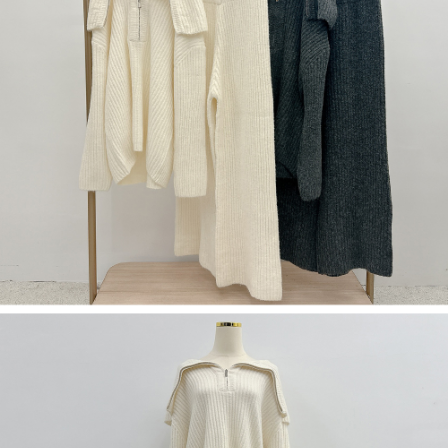
限らない）は、AFTEEに渡され当サービスで必要な範囲内で利用されま
す。AFTEEの個人情報の収集、処理、利用について、詳細はAFTEE公式ホ
ームページの『個人情報の収集、処理及び利用に関する声明』をご参照く
ださい（
https://aftee.tw/privacypolicy/
）。
AFTEEの初回ご利用の際に、審査を通過すれば、最高額がNT$10,000にな
ります。支払い期限を過ぎた場合、その金額に基づいて年利20%の遅延滞
納金が加算されます。未成年の利用者は、事前に法定代理人または後見人
の同意を得ればAFTEEをご利用いただけます。
個人情報の処理、利用について疑問がある、または関連する法律の権利を
行使したい場合は、ネットプロテクションズ
cs_tw@netprotections.co.jp
にご連絡ください。上記に示した個人情報を、必要な購入注文書とあわせ
てAFTEEにご提供いただく、またはAFTEEにあなたの個人情報の収集、処
理、利用を許可することににご同意いただけない場合は、当サービスを選
択しないでください。