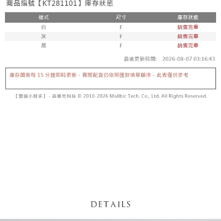
5. 收到商品當下無需繳費，確認無誤後，請再利用繳費通知簡訊或AFTEE
1. 分期款项不并入电信账单，“大哥付你分期”于每月结算日后寄送缴费提醒
APP於四大便利商店‧ATM/網銀等方式進行付款。
短信。
付款後全家取貨
2. 通过短信链接打开账单后，可选择 “超商条码／台湾大直营门市／银行转
請留意繳費期限為 14 天。唯有下載 AFTEE App 成為 AFTEE 會員者方能享
每笔NT$60，满NT$1,600(含以上)免运费
账／街口支付／iPASS MONEY”等通路缴费。
有最長 45 天內付款之服務。
已關閉，請勿下單
【注意事项】
繳費期限，為商家向您請款的時間，再加上使用AFTEE可延長的天數所計算
1. 本服务系由 “台湾大哥大股份有限公司”所提供，让用户于交易时，得通过
每笔NT$10,000
出。使用AFTEE下訂可以延長您收到商品前的繳費天數，但無法保證一定能
本服务购买商品或服务，并由商店将买卖／分期付款买卖价金债权让与本公
夠在期限內收到商品(例如:預購商品或預計到貨時間較長者)。因此無論收到
司后，依约使用本公司账单缴交账款。
已關閉，請勿下單(付取)
商品與否，仍需要請您在AFTEE規定的時間內完成繳費。
2. 基于同意付款使用 “大哥付你分期”之契约关系目的，商店将以您的个人资
每笔NT$10,000
料（包含姓名、电话或地址）提供予台湾大哥大进项收集、处理及利用，由
二、付款限制
台湾大哥大与本人进行分期账单所需资料之确认、核对及更正。
1. 初次使用 AFTEE 時，將依認證結果及本公司審查結果，核予每個人不同
7-11取貨付款
3. 完整用户服务条款，请详阅以下链接：
https://oppay.tw/userRule
之上限額度
2. 結帳金額須大於NT$30
每笔NT$60，满NT$1,800(含以上)免运费
3. 目前僅支援台灣會員
付款後7-11取貨
三、聲明條款
每笔NT$60，满NT$1,600(含以上)免运费
「AFTEE先享後付」(下稱本服務)乃由恩沛科技股份有限公司(下稱 AFTEE )
所提供，並由 AFTEE 向您收取款項。因使用本服務所須提供之個人資料(包
宅配
含但不限於訂購人姓名、電話，收件人姓名、電話、收件地址)，將交付予
AFTEE 於本服務必要服務範圍內運用。關於 AFTEE 對於個人資料之蒐集、
每笔NT$100，满NT$2,500(含以上)免运费
處理、利用，詳參 AFTEE 官網之『個人資料蒐集、處理及利用告知聲明』
（
https://aftee.tw/privacypolicy/
）。
國家/地區配送
查看运费