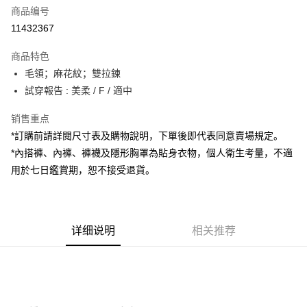
商品编号
超商取货付款
11432367
LINE Pay
商品特色
Apple Pay
毛領；麻花紋；雙拉鍊
試穿報告 : 美柔 / F / 適中
街口支付
销售重点
Google Pay
*訂購前請詳閱尺寸表及購物說明，下單後即代表同意賣場規定。
大哥付你分期
*內搭褲、內褲、褲襪及隱形胸罩為貼身衣物，個人衛生考量，不適
相关说明
用於七日鑑賞期，恕不接受退貨。
【大哥付你分期使用说明】
AFTEE先享后付
1. 本服务由台湾大哥大提供，电信用户可立即使用无须另外申请。（限个人
月租型门号，不开放公司户及预付卡使用）
相关说明
2. 付款方式选择 “大哥付你分期”，订单成立后会自动跳转到大哥付的交易流
一、關於 AFTEE先享後付
程，验证手机门号后，选择欲分期的期数、缴款截止日，确认付款后即完成
详细说明
相关推荐
ATM付款
1. 於付款方式選擇AFTEE先享後付，將跳出AFTEE先享後付手機驗證視
交易。
窗。
3. 实际核准额度、可分期数及费用金额请依后续交易确认页面所载为准。
2. 進行簡訊驗證之後，即可完成結帳手續。
运送方式
4. 订单成立30分钟内，如未前往确认交易或遇审核未通过，订单将自动取
3. 訂單確認後不需事先繳費，商品會配送至您的指定地址。
消。如遇 “转专审核”未通过状况，表示未达系统评分，恕无法说明评估内
4. 下訂完成後，您的手機會收到一封繳費通知簡訊，APP會員則會收到
全家取貨付款
容。
AFTEE APP推播通知。
【缴款方式说明】
每笔NT$60，满NT$1,800(含以上)免运费