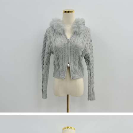
若款項超過繳費期限，將根據當次的金額加收年利率 16% 的逾期滯納金。
未成年的使用者，請事先徵得法定代理人或監護人之同意方可使用
AFTEE。
若您對於個人資料之處理、利用有任何疑問，或欲行使相關法律權利，請聯
繫恩沛科技股份有限公司。若您不同意我們將上開所示之個人資料，連同必
要之購買訂單資訊提供予 AFTEE ，或讓 AFTEE 蒐集處理利用您的個人資
料，請勿選用本服務。