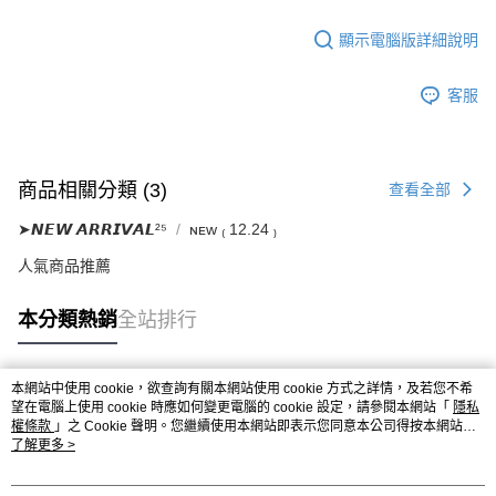
顯示電腦版詳細說明
客服
商品相關分類 (3)
查看全部
➤𝙉𝙀𝙒 𝘼𝙍𝙍𝙄𝙑𝘼𝙇²⁵
ɴᴇᴡ ₍ 12.24 ₎
人氣商品推薦
本分類熱銷
全站排行
本網站中使用 cookie，欲查詢有關本網站使用 cookie 方式之詳情，及若您不希
熱門標籤
望在電腦上使用 cookie 時應如何變更電腦的 cookie 設定，請參閱本網站「
隱私
權條款
」之 Cookie 聲明。您繼續使用本網站即表示您同意本公司得按本網站使
用條款之 Cookie 聲明使用 cookie。
了解更多 >