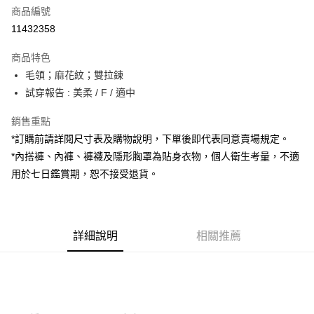
商品編號
超商取貨付款
11432358
LINE Pay
商品特色
Apple Pay
毛領；麻花紋；雙拉鍊
試穿報告 : 美柔 / F / 適中
街口支付
銷售重點
Google Pay
*訂購前請詳閱尺寸表及購物說明，下單後即代表同意賣場規定。
大哥付你分期
*內搭褲、內褲、褲襪及隱形胸罩為貼身衣物，個人衛生考量，不適
相關說明
用於七日鑑賞期，恕不接受退貨。
【大哥付你分期使用說明】
AFTEE先享後付
1.本服務由台灣大哥大提供，台灣大哥大用戶可立即使用無須另外申請。
2.付款方式選擇「大哥付你分期」，訂單成立後會自動跳轉到大哥付的交易
相關說明
流程，驗證手機門號後，選擇欲分期的期數、繳款截止日，確認付款後即完
【關於「AFTEE先享後付」】
成交易。
詳細說明
相關推薦
ATM付款
AFTEE先享後付是「在收到商品之後才付款」的支付方式。 讓您購物簡單
3.實際核准額度、可分期數及費用金額請依後續交易確認頁面所載為準。
便利好安心！
4.訂單成立30分鐘內，如未前往確認交易或遇審核未通過，訂單將自動取
１．簡單：不需註冊會員、不需綁卡、不需儲值。
運送方式
消。如遇「轉專審核」未通過狀況，表示未達大哥付你分期系統評分，恕無
２．便利：只要手機號碼，簡訊認證，即可結帳。
法說明評估內容。
３．安心：先確認商品／服務後，再付款。
全家取貨付款
【繳款方式說明】
1.分期款項不併入電信帳單，「大哥付你分期」於每月結算日後寄送繳費提
每筆NT$60，滿NT$1,800(含以上)免運費