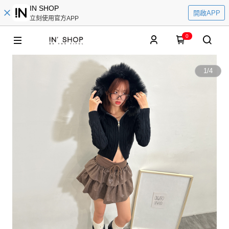
IN SHOP
開啟APP
立刻使用官方APP
0
1
/
4