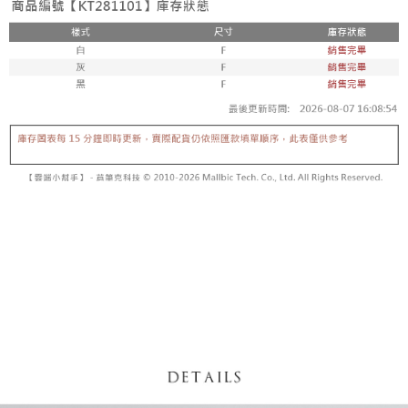
【「AFTEE先享後付」結帳流程】
醒簡訊。
１．於結帳方式選擇「AFTEE先享後付」後，將跳轉至「AFTEE先享後付」
2.透過簡訊連結打開帳單後，可選擇「超商條碼／台灣大直營門市／銀行轉
付款後全家取貨
結帳頁面，進行簡訊認證並確認金額後，即可完成結帳。
帳／街口支付／iPASS MONEY」等通路繳費。
２．訂單成立數日內，您將收到繳費通知簡訊。
每筆NT$60，滿NT$1,600(含以上)免運費
３．收到繳費通知簡訊後14天內，點擊此簡訊中的連結，可透過四大超商／
【注意事項】
ATM／網路銀行／等多元方式進行付款，方視為交易完成。
已關閉，請勿下單
1.本服務係由「台灣大哥大股份有限公司」（以下簡稱本公司）所提供，讓
※ 請注意：結帳手續完成當下不需立刻繳費，但若您需要取消訂單，請聯絡
用戶於交易時，得透過本服務購買商品或服務，並由商店將買賣／分期付款
每筆NT$10,000
購買商品的店家。未經商家同意取消之訂單仍視為有效，需透過AFTEE先享
買賣價金債權讓與本公司後，依約使用本公司帳單繳交帳款。
後付繳納相關費用。
2.基於同意付款使用「大哥付你分期」之契約關係目的，商店將以您的個人
已關閉，請勿下單(付取)
※ 交易是否成功請以「AFTEE先享後付 」之結帳頁面顯示為準，若有關於
資料（包含姓名、電話或地址）提供予台灣大哥大進項蒐集、處理及利用，
是否繳費成功／繳費後需取消欲退款等相關疑問，請聯繫「AFTEE先享後付
每筆NT$10,000
由本公司與您本人進行分期帳單所需資料之確認、核對及更正。
客戶支援中心」
https://netprotections.freshdesk.com/support/home
3.完整用戶服務條款，請詳閱以下連結：
https://oppay.tw/userRule
7-11取貨付款
【注意事項】
１．透過由恩沛科技股份有限公司提供之「AFTEE先享後付」服務完成之交
每筆NT$60，滿NT$1,800(含以上)免運費
易，需依本服務之必要範圍內提供個人資料，並將交易相關給付款項請求債
權轉讓予恩沛科技股份有限公司。
付款後7-11取貨
２．關於個人資料處理事宜，請瀏覽以下網址：
每筆NT$60，滿NT$1,600(含以上)免運費
https://aftee.tw/terms/#terms3
３．未成年的使用者請事先徵得法定代理人或監護人之同意方可使用
宅配
「AFTEE先享後付」，若未經同意申辦者引起之損失，本公司不負相關責
任。
每筆NT$100，滿NT$2,500(含以上)免運費
４．使用「AFTEE先享後付」時，將依據個別帳號之用戶狀況，依本公司即
時審查核予不同之上限額度；若仍有額度不足之情形，本公司將視審查結果
國家/地區配送
查看運費
請求用戶進行身份認證。