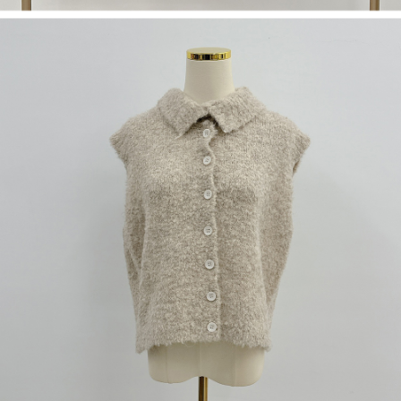
dan kad prabayar)
peribadi yang disenaraikan seperti di atas akan dikumpul dan digunakan
2. Pilihan kaedah pembayaran "Pembayaran Ansuran Gogo", selepas
oleh AFTEE, sila jangan gunakan perkhidmatan ini.
pesanan ditubuhkan, akan secara automatik dialihkan ke proses
transaksi Gogo, selepas pengesahan nombor telefon, pilih bilangan
ansuran yang diingini, tarikh akhir pembayaran, dan setelah
mengesahkan pembayaran, transaksi akan selesai.
3. Jumlah kelulusan sebenar, bilangan ansuran dan jumlah bayaran
adalah berdasarkan halaman pengesahan transaksi seterusnya.
4. Dalam masa 30 minit selepas pesanan ditubuhkan, jika tidak pergi
untuk mengesahkan transaksi atau jika tidak lulus semakan, pesanan
akan dibatalkan secara automatik. Jika terdapat situasi "pindah untuk
semakan khusus" yang tidak lulus, ini menunjukkan bahawa sistem
penilaian tidak mencukupi, tiada penjelasan mengenai kandungan
penilaian boleh diberikan.
【Penerangan Kaedah Pembayaran】
1. Pembayaran ansuran tidak digabungkan dalam bil telekomunikasi,
"Pembayaran Ansuran Gogo" akan menghantar SMS peringatan
pembayaran selepas tarikh penyelesaian bulanan.
2. Melalui pautan SMS untuk membuka bil, anda boleh memilih untuk
membayar melalui "Kod bar kedai serbaneka / Kedai rasmi Taiwan
Mobile / Pemindahan bank / Pembayaran J街口 / iPASS MONEY" dan
saluran lain.
【Nota Penting】