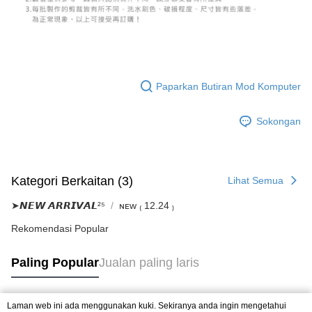
Paparkan Butiran Mod Komputer
Sokongan
Kategori Berkaitan (3)
Lihat Semua
➤𝙉𝙀𝙒 𝘼𝙍𝙍𝙄𝙑𝘼𝙇²⁵
ɴᴇᴡ ₍ 12.24 ₎
Rekomendasi Popular
Paling Popular
Jualan paling laris
Laman web ini ada menggunakan kuki. Sekiranya anda ingin mengetahui