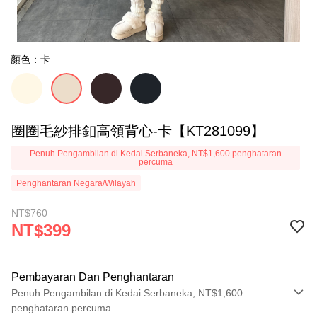
顏色：卡
圈圈毛紗排釦高領背心-卡【KT281099】
Penuh Pengambilan di Kedai Serbaneka, NT$1,600 penghataran
percuma
Penghantaran Negara/Wilayah
NT$760
NT$399
Pembayaran Dan Penghantaran
Penuh Pengambilan di Kedai Serbaneka, NT$1,600
penghataran percuma