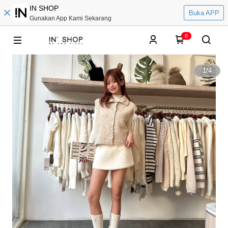
IN SHOP
Buka APP
Gunakan App Kami Sekarang
0
1
/
4