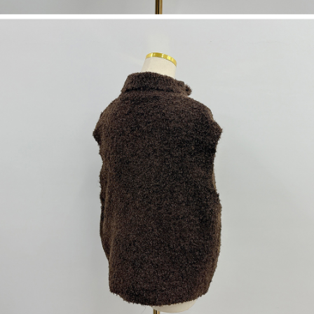
1. Perkhidmatan ini disediakan oleh "Taiwan Mobile Co., Ltd." untuk
membolehkan pengguna membeli produk atau perkhidmatan melalui
perkhidmatan ini semasa transaksi, dan kedai akan menyerahkan hak
tuntutan harga jual/beli ansuran kepada syarikat ini untuk membayar bil
menggunakan bil syarikat ini.
2. Berdasarkan tujuan kontrak persetujuan pembayaran menggunakan
"Pembayaran Ansuran Gogo", kedai akan memberikan maklumat peribadi
anda (termasuk nama, telefon atau alamat) kepada Taiwan Mobile untuk
pengumpulan, pemprosesan dan penggunaan, untuk pengesahan,
semakan dan pembetulan data yang diperlukan untuk bil ansuran oleh
Taiwan Mobile.
3. Sila baca syarat perkhidmatan pengguna secara lengkap melalui
pautan berikut: https://oppay.tw/userRule