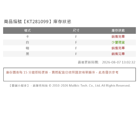
3. Tiada bayaran diperlukan apabila pesanan disahkan. Produk akan
mudah alih anda, memilih bilangan ansuran, dan menetapkan tarikh
dihantar ke alamat yang ditetapkan.
全家取貨付款
akhir pembayaran. Transaksi akan dianggap selesai setelah pembayaran
4. Setelah pesanan disahkan, anda akan menerima SMS pembayaran
disahkan.
NT$60/pesanan | Penghantaran percuma untuk pesanan
manakala ahli aplikasi akan menerima pemberitahuan tolak aplikasi
NT$1,800 atau lebih
AFTEE.
Had kredit yang diluluskan, tempoh ansuran yang tersedia, dan yuran
5. Tiada bayaran diperlukan apabila anda menerima produk. Sila buat
yang dikenakan adalah tertakluk kepada maklumat yang dinyatakan
pembayaran di empat kedai serbaneka utama, ATM atau perbankan
付款後全家取貨
pada halaman pengesahan transaksi seterusnya.
dalam talian dengan SMS pembayaran atau pemberitahuan tolak aplikasi
NT$60/pesanan | Penghantaran percuma untuk pesanan
AFTEE.
Jika transaksi tidak disahkan dalam masa 30 minit selepas pesanan
NT$1,600 atau lebih
dibuat, atau jika permohonan gagal dalam proses semakan, pesanan
Sila ambil perhatian bahawa tempoh pembayaran adalah 14 hari. Walau
akan dibatalkan secara automatik. Jika permohonan gagal pada
已關閉，請勿下單
bagaimanapun, bagi mereka yang telah memuat turun Aplikasi AFTEE
peringkat "semakan manual", ini bermakna kriteria pemarkahan sistem
dan mendaftar sebagai ahli AFTEE boleh menikmati tempoh pembayaran
NT$10,000/pesanan
tidak dipenuhi; butiran penilaian khusus tidak akan didedahkan.
sehingga 45 hari.
已關閉，請勿下單(付取)
[Arahan Pembayaran]
Tempoh pembayaran dikira dari masa kedai meminta pembayaran anda,
ditambah dengan bilangan hari yang boleh dilanjutkan oleh AFTEE. Anda
NT$10,000/pesanan
Pembayaran ansuran melalui OP Pay Later akan dibilkan secara
boleh melanjutkan tempoh pembayaran anda sebelum anda menerima
berasingan dan tidak termasuk dalam bil telekom anda. SMS peringatan
pesanan. Walau bagaimanapun, tiada jaminan bahawa anda boleh
7-11取貨付款
pembayaran akan dihantar selepas kitaran bil bulanan.
menerima pesanan anda semasa tempoh pembayaran (cth.: produk
NT$60/pesanan | Penghantaran percuma untuk pesanan
prapesanan atau produk yang mungkin mengambil masa yang lebih
Selepas mengakses bil melalui pautan dalam SMS, anda boleh
NT$1,800 atau lebih
lama untuk dihantar). Oleh itu, anda dikehendaki membuat pembayaran
menyelesaikan pembayaran anda melalui salah satu saluran berikut: kod
kepada AFTEE dalam tempoh sama ada anda menerima pesanan.
bar kedai serbaneka, kedai runcit Taiwan Mobile, pemindahan bank,
付款後7-11取貨
JKOPay, atau iPASS MONEY.
Kedua, Sekatan Pembayaran