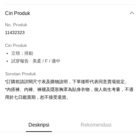
Kaedah Pembayaran
Ciri Produk
Kad Kredit (Bayaran Penuh)
No. Produk
Pengambilan di Kedai Serbaneka
11432323
LINE Pay
Ciri Produk
Apple Pay
立領；排釦
試穿報告 : 美柔 / F / 適中
JKOPAY
Google Pay
Sorotan Produk
*訂購前請詳閱尺寸表及購物說明，下單後即代表同意賣場規定。
OP Pay Later
*內搭褲、內褲、褲襪及隱形胸罩為貼身衣物，個人衛生考量，不適
Deskripsi
用於七日鑑賞期，恕不接受退貨。
[Terma Penggunaan untuk OP Pay Later]
AFTEE
Perkhidmatan ini disediakan oleh Taiwan Mobile dan tersedia untuk
Deskripsi
pengguna Taiwan Mobile tanpa memerlukan permohonan tambahan.
Pertama, Mengenai Perkhidmatan AFTEE Beli Sekarang Bayar Kemudian
Pemindahan ATM
Deskripsi
Rekomendasi
1. Dengan memilih AFTEE sebagai kaedah pembayaran, mesej
Jika anda memilih OP Pay Later sebagai kaedah pembayaran, sistem
pengesahan AFTEE akan muncul.
akan mengarahkan anda secara automatik ke proses transaksi OP Pay
2. Anda boleh meneruskan pembayaran selepas pengesahan SMS.
Pilihan Penghantaran
Later selepas pesanan dibuat. Anda perlu mengesahkan nombor telefon