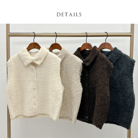
NT$60/pesanan | Penghantaran percuma untuk pesanan
1. Jumlah yang diperakui untuk pengguna kali pertama boleh sehingga
[Nota Penting]
NT$1,600 atau lebih
NT$10,000. Amaun diperakui sebenar yang diluluskan akan berdasarkan
keputusan pensijilan dan semakan oleh AFTEE.
Perkhidmatan ini disediakan oleh Taiwan Mobile Co., Ltd. (“Syarikat”),
宅配
2. Amaun perbelanjaan minimum mestilah lebih besar daripada NT$20.
yang membolehkan pelanggan membeli barangan atau perkhidmatan
3. Pada masa ini hanya tersedia untuk ahli Taiwan.
NT$100/pesanan | Penghantaran percuma untuk pesanan
melalui perkhidmatan ini pada masa transaksi. Hasil daripada pembelian
atau pembayaran ansuran akan dipindahkan oleh peniaga kepada
NT$2,500 atau lebih
Ketiga, Syarat Perkhidmatan
Syarikat, dan pelanggan hendaklah membuat pembayaran mengikut
Perkhidmatan AFTEE Beli Sekarang Bayar Kemudian disediakan oleh NP
perjanjian menggunakan sistem bil Syarikat.
國家/地區配送
Kadar Penghantaran
Taiwan, Inc. dan AFTEE akan membuat bil kepada pengguna. AFTEE
akan menggunakan data peribadi yang dikumpul (termasuk nama
Untuk memenuhi hubungan kontrak yang terjalin melalui persetujuan
pembeli, no. telefon, nama penerima, no. telefon, alamat penerima) untuk
penggunaan OP Pay Later, peniaga akan memberikan maklumat peribadi
penggunaan perkhidmatan. Sila rujuk kepada "Penyata Pengumpulan
anda (termasuk nama, nombor telefon, atau alamat) kepada Syarikat bagi
Data Peribadi, Pemprosesan, Penggunaan"
tujuan pengumpulan, pemprosesan dan penggunaan data yang
(https://aftee.tw/privacypolicy/
) untuk maklumat lanjut.
diperlukan untuk pengebilan ansuran, termasuk pengesahan,
pengesahan semula dan pembetulan.
Jumlah yang diperakui untuk pengguna kali pertama yang lulus
kelulusan boleh sehingga NT$10,000. Jika pengguna tidak membuat
Untuk terma perkhidmatan penuh, sila rujuk pautan berikut:
pembayaran dalam tempoh tersebut, yuran pembayaran lewat sebanyak
https://oppay.tw/userRule
" target="_blank" class="link revert-
20% setahun akan dikenakan. Pengguna bawah umur dikehendaki
style">https://oppay.tw/userRule
mendapatkan kebenaran daripada ibu bapa atau penjaga yang sah
untuk menggunakan AFTEE.
【Panduan Penggunaan Pembayaran Ansuran Gogo】
1. Perkhidmatan ini disediakan oleh Taiwan Mobile, pengguna telefon
Sila hubungi NP Taiwan Inc. di
cs_tw@netprotections.co.jp
jika anda
mudah alih boleh segera menggunakan tanpa perlu memohon lagi.
mempunyai sebarang kebimbangan mengenai pemprosesan dan
(Hanya untuk nombor langganan peribadi, tidak terbuka untuk syarikat
penggunaan pada data peribadi. Jika anda tidak bersetuju dengan data