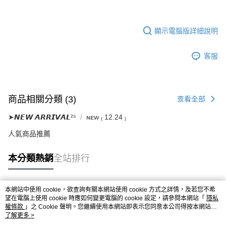
顯示電腦版詳細說明
客服
商品相關分類 (3)
查看全部
➤𝙉𝙀𝙒 𝘼𝙍𝙍𝙄𝙑𝘼𝙇²⁵
ɴᴇᴡ ₍ 12.24 ₎
人氣商品推薦
本分類熱銷
全站排行
本網站中使用 cookie，欲查詢有關本網站使用 cookie 方式之詳情，及若您不希
熱門標籤
望在電腦上使用 cookie 時應如何變更電腦的 cookie 設定，請參閱本網站「
隱私
權條款
」之 Cookie 聲明。您繼續使用本網站即表示您同意本公司得按本網站使
用條款之 Cookie 聲明使用 cookie。
了解更多 >