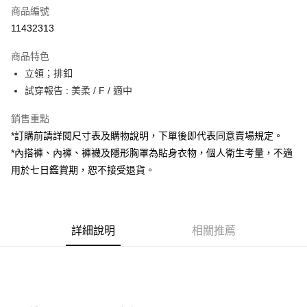
商品編號
超商取貨付款
11432313
LINE Pay
商品特色
Apple Pay
立領；排釦
試穿報告 : 美柔 / F / 適中
街口支付
銷售重點
Google Pay
*訂購前請詳閱尺寸表及購物說明，下單後即代表同意賣場規定。
大哥付你分期
*內搭褲、內褲、褲襪及隱形胸罩為貼身衣物，個人衛生考量，不適
相關說明
用於七日鑑賞期，恕不接受退貨。
【大哥付你分期使用說明】
AFTEE先享後付
1.本服務由台灣大哥大提供，台灣大哥大用戶可立即使用無須另外申請。
2.付款方式選擇「大哥付你分期」，訂單成立後會自動跳轉到大哥付的交易
相關說明
流程，驗證手機門號後，選擇欲分期的期數、繳款截止日，確認付款後即完
【關於「AFTEE先享後付」】
成交易。
詳細說明
相關推薦
ATM付款
AFTEE先享後付是「在收到商品之後才付款」的支付方式。 讓您購物簡單
3.實際核准額度、可分期數及費用金額請依後續交易確認頁面所載為準。
便利好安心！
4.訂單成立30分鐘內，如未前往確認交易或遇審核未通過，訂單將自動取
１．簡單：不需註冊會員、不需綁卡、不需儲值。
運送方式
消。如遇「轉專審核」未通過狀況，表示未達大哥付你分期系統評分，恕無
２．便利：只要手機號碼，簡訊認證，即可結帳。
法說明評估內容。
３．安心：先確認商品／服務後，再付款。
全家取貨付款
【繳款方式說明】
1.分期款項不併入電信帳單，「大哥付你分期」於每月結算日後寄送繳費提
每筆NT$60，滿NT$1,800(含以上)免運費