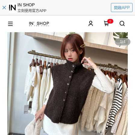
IN SHOP
開啟APP
立刻使用官方APP
0
1
/
4