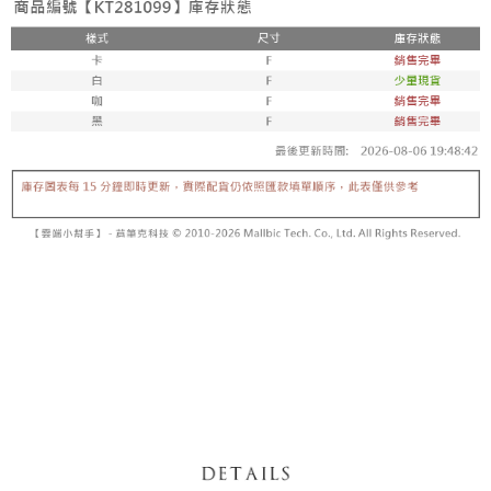
【「AFTEE先享後付」結帳流程】
醒簡訊。
１．於結帳方式選擇「AFTEE先享後付」後，將跳轉至「AFTEE先享後付」
2.透過簡訊連結打開帳單後，可選擇「超商條碼／台灣大直營門市／銀行轉
付款後全家取貨
結帳頁面，進行簡訊認證並確認金額後，即可完成結帳。
帳／街口支付／iPASS MONEY」等通路繳費。
２．訂單成立數日內，您將收到繳費通知簡訊。
每筆NT$60，滿NT$1,600(含以上)免運費
３．收到繳費通知簡訊後14天內，點擊此簡訊中的連結，可透過四大超商／
【注意事項】
ATM／網路銀行／等多元方式進行付款，方視為交易完成。
已關閉，請勿下單
1.本服務係由「台灣大哥大股份有限公司」（以下簡稱本公司）所提供，讓
※ 請注意：結帳手續完成當下不需立刻繳費，但若您需要取消訂單，請聯絡
用戶於交易時，得透過本服務購買商品或服務，並由商店將買賣／分期付款
每筆NT$10,000
購買商品的店家。未經商家同意取消之訂單仍視為有效，需透過AFTEE先享
買賣價金債權讓與本公司後，依約使用本公司帳單繳交帳款。
後付繳納相關費用。
2.基於同意付款使用「大哥付你分期」之契約關係目的，商店將以您的個人
已關閉，請勿下單(付取)
※ 交易是否成功請以「AFTEE先享後付 」之結帳頁面顯示為準，若有關於
資料（包含姓名、電話或地址）提供予台灣大哥大進項蒐集、處理及利用，
是否繳費成功／繳費後需取消欲退款等相關疑問，請聯繫「AFTEE先享後付
每筆NT$10,000
由本公司與您本人進行分期帳單所需資料之確認、核對及更正。
客戶支援中心」
https://netprotections.freshdesk.com/support/home
3.完整用戶服務條款，請詳閱以下連結：
https://oppay.tw/userRule
7-11取貨付款
【注意事項】
１．透過由恩沛科技股份有限公司提供之「AFTEE先享後付」服務完成之交
每筆NT$60，滿NT$1,800(含以上)免運費
易，需依本服務之必要範圍內提供個人資料，並將交易相關給付款項請求債
權轉讓予恩沛科技股份有限公司。
付款後7-11取貨
２．關於個人資料處理事宜，請瀏覽以下網址：
每筆NT$60，滿NT$1,600(含以上)免運費
https://aftee.tw/terms/#terms3
３．未成年的使用者請事先徵得法定代理人或監護人之同意方可使用
宅配
「AFTEE先享後付」，若未經同意申辦者引起之損失，本公司不負相關責
任。
每筆NT$100，滿NT$2,500(含以上)免運費
４．使用「AFTEE先享後付」時，將依據個別帳號之用戶狀況，依本公司即
時審查核予不同之上限額度；若仍有額度不足之情形，本公司將視審查結果
國家/地區配送
查看運費
請求用戶進行身份認證。