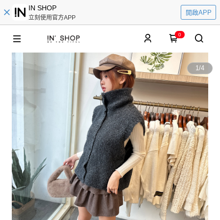
IN SHOP
開啟APP
立刻使用官方APP
0
1
/
4