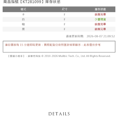
【「AFTEE先享後付」結帳流程】
醒簡訊。
１．於結帳方式選擇「AFTEE先享後付」後，將跳轉至「AFTEE先享後付」
2.透過簡訊連結打開帳單後，可選擇「超商條碼／台灣大直營門市／銀行轉
付款後全家取貨
結帳頁面，進行簡訊認證並確認金額後，即可完成結帳。
帳／街口支付／iPASS MONEY」等通路繳費。
２．訂單成立數日內，您將收到繳費通知簡訊。
每筆NT$60，滿NT$1,600(含以上)免運費
３．收到繳費通知簡訊後14天內，點擊此簡訊中的連結，可透過四大超商／
【注意事項】
ATM／網路銀行／等多元方式進行付款，方視為交易完成。
已關閉，請勿下單
1.本服務係由「台灣大哥大股份有限公司」（以下簡稱本公司）所提供，讓
※ 請注意：結帳手續完成當下不需立刻繳費，但若您需要取消訂單，請聯絡
用戶於交易時，得透過本服務購買商品或服務，並由商店將買賣／分期付款
每筆NT$10,000
購買商品的店家。未經商家同意取消之訂單仍視為有效，需透過AFTEE先享
買賣價金債權讓與本公司後，依約使用本公司帳單繳交帳款。
後付繳納相關費用。
2.基於同意付款使用「大哥付你分期」之契約關係目的，商店將以您的個人
已關閉，請勿下單(付取)
※ 交易是否成功請以「AFTEE先享後付 」之結帳頁面顯示為準，若有關於
資料（包含姓名、電話或地址）提供予台灣大哥大進項蒐集、處理及利用，
是否繳費成功／繳費後需取消欲退款等相關疑問，請聯繫「AFTEE先享後付
每筆NT$10,000
由本公司與您本人進行分期帳單所需資料之確認、核對及更正。
客戶支援中心」
https://netprotections.freshdesk.com/support/home
3.完整用戶服務條款，請詳閱以下連結：
https://oppay.tw/userRule
7-11取貨付款
【注意事項】
１．透過由恩沛科技股份有限公司提供之「AFTEE先享後付」服務完成之交
每筆NT$60，滿NT$1,800(含以上)免運費
易，需依本服務之必要範圍內提供個人資料，並將交易相關給付款項請求債
權轉讓予恩沛科技股份有限公司。
付款後7-11取貨
２．關於個人資料處理事宜，請瀏覽以下網址：
每筆NT$60，滿NT$1,600(含以上)免運費
https://aftee.tw/terms/#terms3
３．未成年的使用者請事先徵得法定代理人或監護人之同意方可使用
宅配
「AFTEE先享後付」，若未經同意申辦者引起之損失，本公司不負相關責
任。
每筆NT$100，滿NT$2,500(含以上)免運費
４．使用「AFTEE先享後付」時，將依據個別帳號之用戶狀況，依本公司即
時審查核予不同之上限額度；若仍有額度不足之情形，本公司將視審查結果
國家/地區配送
查看運費
請求用戶進行身份認證。