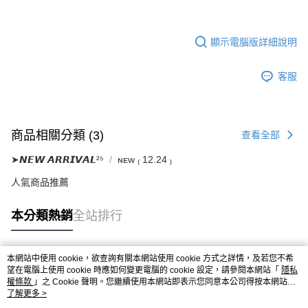
顯示電腦版詳細說明
客服
商品相關分類 (3)
查看全部
➤𝙉𝙀𝙒 𝘼𝙍𝙍𝙄𝙑𝘼𝙇²⁵
ɴᴇᴡ ₍ 12.24 ₎
人氣商品推薦
本分類熱銷
全站排行
本網站中使用 cookie，欲查詢有關本網站使用 cookie 方式之詳情，及若您不希
熱門標籤
望在電腦上使用 cookie 時應如何變更電腦的 cookie 設定，請參閱本網站「
隱私
權條款
」之 Cookie 聲明。您繼續使用本網站即表示您同意本公司得按本網站使
用條款之 Cookie 聲明使用 cookie。
了解更多 >