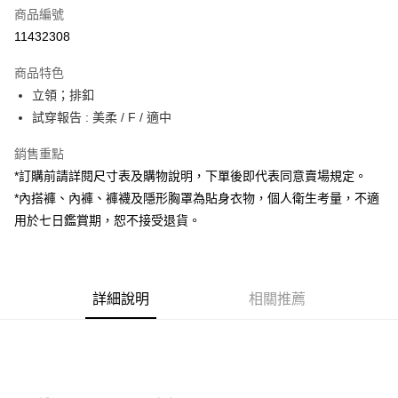
商品編號
超商取貨付款
11432308
LINE Pay
商品特色
Apple Pay
立領；排釦
試穿報告 : 美柔 / F / 適中
街口支付
銷售重點
Google Pay
*訂購前請詳閱尺寸表及購物說明，下單後即代表同意賣場規定。
大哥付你分期
*內搭褲、內褲、褲襪及隱形胸罩為貼身衣物，個人衛生考量，不適
相關說明
用於七日鑑賞期，恕不接受退貨。
【大哥付你分期使用說明】
AFTEE先享後付
1.本服務由台灣大哥大提供，台灣大哥大用戶可立即使用無須另外申請。
2.付款方式選擇「大哥付你分期」，訂單成立後會自動跳轉到大哥付的交易
相關說明
流程，驗證手機門號後，選擇欲分期的期數、繳款截止日，確認付款後即完
【關於「AFTEE先享後付」】
成交易。
詳細說明
相關推薦
ATM付款
AFTEE先享後付是「在收到商品之後才付款」的支付方式。 讓您購物簡單
3.實際核准額度、可分期數及費用金額請依後續交易確認頁面所載為準。
便利好安心！
4.訂單成立30分鐘內，如未前往確認交易或遇審核未通過，訂單將自動取
１．簡單：不需註冊會員、不需綁卡、不需儲值。
運送方式
消。如遇「轉專審核」未通過狀況，表示未達大哥付你分期系統評分，恕無
２．便利：只要手機號碼，簡訊認證，即可結帳。
法說明評估內容。
３．安心：先確認商品／服務後，再付款。
全家取貨付款
【繳款方式說明】
1.分期款項不併入電信帳單，「大哥付你分期」於每月結算日後寄送繳費提
每筆NT$60，滿NT$1,800(含以上)免運費