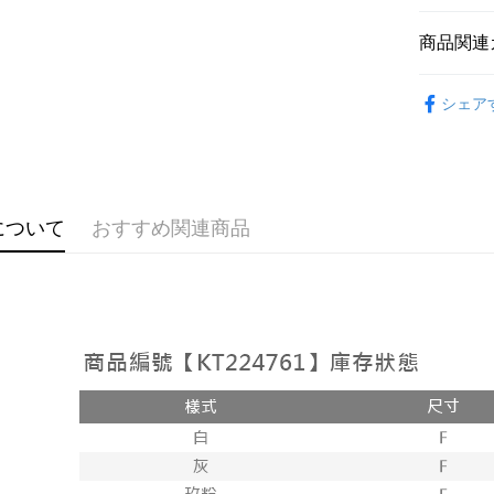
説明
【OP Pay
商品関連
AFTEE
1. 本サ
追加の申
説明
➤𝙉𝙀𝙒 𝘼𝙍
2. 支払い
一、 AF
シェア
ATM払い
動的に OP
1.お支払
おすすめ
払いの回
ドウが表
す。
2.SMS
【上衣】
3. 実際
3.注文す
配送方法
ジを基準
す。
4. 注文
4.ご注文
全家取貨
について
おすすめ関連商品
合、注文
員の場合は
が発生し
配送毎にNT
5.商品受
評価内容
たはアプリ
付款後全
ングでお
配送毎にNT
【支払い
代金納付期
1. 分割払
プリをダウ
已關閉，
の締め日後
以内まで
2. SM
配送毎にNT
湾大直営店
お支払期限
で支払い
已關閉，請
もとに計算
期限を延
配送毎にNT
【注意事
（例：予
1. 本サ
の有無に関