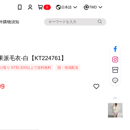
0
日本語
TWD
外購物須知
派毛衣-白【KT224761】
取り NT$1,600以上で送料無料
国・地域配送
99