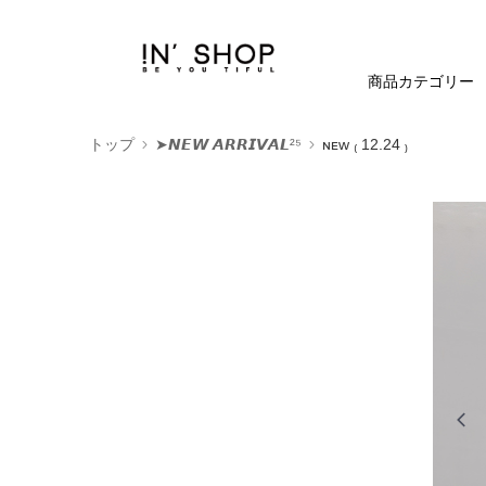
商品カテゴリー
トップ
➤𝙉𝙀𝙒 𝘼𝙍𝙍𝙄𝙑𝘼𝙇²⁵
ɴᴇᴡ ₍ 12.24 ₎