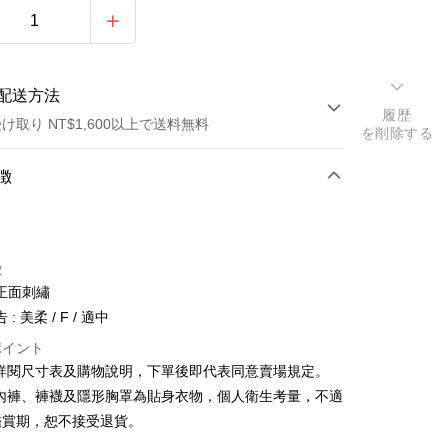
配送方法
履歴
け取り NT$1,600以上で送料無料
を削除する
方法
徴
カード1回払い
店頭代金引換
徴
正面刺繡
: 美柔 / F / 適中
ポイント
請詳閱尺寸表及購物說明，下單後即代表同意賣場規定。
y
、內褲、褲襪及隱形胸罩為貼身衣物，個人衛生考量，不適
鑑賞期，恕不接受退貨。
ter