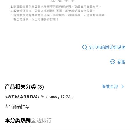
若款項超過繳費期限，將根據當次的金額加收年利率 16% 的逾期滯納金。
未成年的使用者，請事先徵得法定代理人或監護人之同意方可使用
AFTEE。
若您對於個人資料之處理、利用有任何疑問，或欲行使相關法律權利，請聯
繫恩沛科技股份有限公司。若您不同意我們將上開所示之個人資料，連同必
要之購買訂單資訊提供予 AFTEE ，或讓 AFTEE 蒐集處理利用您的個人資
料，請勿選用本服務。
显示电脑版详细说明
客服
产品相关分类 (3)
查看全部
➤𝙉𝙀𝙒 𝘼𝙍𝙍𝙄𝙑𝘼𝙇²⁵
ɴᴇᴡ ₍ 12.24 ₎
人气商品推荐
本分类热销
全站排行