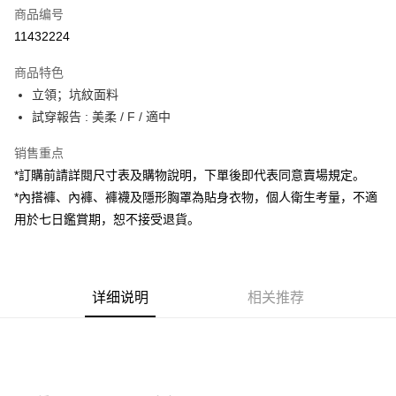
商品编号
超商取货付款
11432224
LINE Pay
商品特色
Apple Pay
立領；坑紋面料
試穿報告 : 美柔 / F / 適中
街口支付
销售重点
Google Pay
*訂購前請詳閱尺寸表及購物說明，下單後即代表同意賣場規定。
大哥付你分期
*內搭褲、內褲、褲襪及隱形胸罩為貼身衣物，個人衛生考量，不適
相关说明
用於七日鑑賞期，恕不接受退貨。
【大哥付你分期使用说明】
AFTEE先享后付
1. 本服务由台湾大哥大提供，电信用户可立即使用无须另外申请。（限个人
月租型门号，不开放公司户及预付卡使用）
相关说明
2. 付款方式选择 “大哥付你分期”，订单成立后会自动跳转到大哥付的交易流
一、關於 AFTEE先享後付
程，验证手机门号后，选择欲分期的期数、缴款截止日，确认付款后即完成
详细说明
相关推荐
ATM付款
1. 於付款方式選擇AFTEE先享後付，將跳出AFTEE先享後付手機驗證視
交易。
窗。
3. 实际核准额度、可分期数及费用金额请依后续交易确认页面所载为准。
2. 進行簡訊驗證之後，即可完成結帳手續。
运送方式
4. 订单成立30分钟内，如未前往确认交易或遇审核未通过，订单将自动取
3. 訂單確認後不需事先繳費，商品會配送至您的指定地址。
消。如遇 “转专审核”未通过状况，表示未达系统评分，恕无法说明评估内
4. 下訂完成後，您的手機會收到一封繳費通知簡訊，APP會員則會收到
全家取貨付款
容。
AFTEE APP推播通知。
【缴款方式说明】
每笔NT$60，满NT$1,800(含以上)免运费