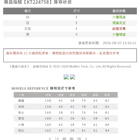
5. 收到商品當下無需繳費，確認無誤後，請再利用繳費通知簡訊或AFTEE
1. 分期款项不并入电信账单，“大哥付你分期”于每月结算日后寄送缴费提醒
APP於四大便利商店‧ATM/網銀等方式進行付款。
短信。
付款後全家取貨
2. 通过短信链接打开账单后，可选择 “超商条码／台湾大直营门市／银行转
請留意繳費期限為 14 天。唯有下載 AFTEE App 成為 AFTEE 會員者方能享
每笔NT$60，满NT$1,600(含以上)免运费
账／街口支付／iPASS MONEY”等通路缴费。
有最長 45 天內付款之服務。
已關閉，請勿下單
【注意事项】
繳費期限，為商家向您請款的時間，再加上使用AFTEE可延長的天數所計算
1. 本服务系由 “台湾大哥大股份有限公司”所提供，让用户于交易时，得通过
每笔NT$10,000
出。使用AFTEE下訂可以延長您收到商品前的繳費天數，但無法保證一定能
本服务购买商品或服务，并由商店将买卖／分期付款买卖价金债权让与本公
夠在期限內收到商品(例如:預購商品或預計到貨時間較長者)。因此無論收到
司后，依约使用本公司账单缴交账款。
已關閉，請勿下單(付取)
商品與否，仍需要請您在AFTEE規定的時間內完成繳費。
2. 基于同意付款使用 “大哥付你分期”之契约关系目的，商店将以您的个人资
每笔NT$10,000
料（包含姓名、电话或地址）提供予台湾大哥大进项收集、处理及利用，由
二、付款限制
台湾大哥大与本人进行分期账单所需资料之确认、核对及更正。
1. 初次使用 AFTEE 時，將依認證結果及本公司審查結果，核予每個人不同
7-11取貨付款
3. 完整用户服务条款，请详阅以下链接：
https://oppay.tw/userRule
之上限額度
2. 結帳金額須大於NT$30
每笔NT$60，满NT$1,800(含以上)免运费
3. 目前僅支援台灣會員
付款後7-11取貨
三、聲明條款
每笔NT$60，满NT$1,600(含以上)免运费
「AFTEE先享後付」(下稱本服務)乃由恩沛科技股份有限公司(下稱 AFTEE )
所提供，並由 AFTEE 向您收取款項。因使用本服務所須提供之個人資料(包
宅配
含但不限於訂購人姓名、電話，收件人姓名、電話、收件地址)，將交付予
AFTEE 於本服務必要服務範圍內運用。關於 AFTEE 對於個人資料之蒐集、
每笔NT$100，满NT$2,500(含以上)免运费
處理、利用，詳參 AFTEE 官網之『個人資料蒐集、處理及利用告知聲明』
（
https://aftee.tw/privacypolicy/
）。
國家/地區配送
查看运费