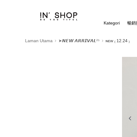
Kategori
暢銷排
Laman Utama
➤𝙉𝙀𝙒 𝘼𝙍𝙍𝙄𝙑𝘼𝙇²⁵
ɴᴇᴡ ₍ 12.24 ₎