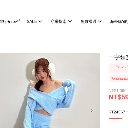
行🔥ᴛᴏᴘ⁵⁰
SALE
穿搭指南
會員禮遇
海外購物
一字領交
Penuh P
Penghanta
NT$1,090
NT$5
KT24567