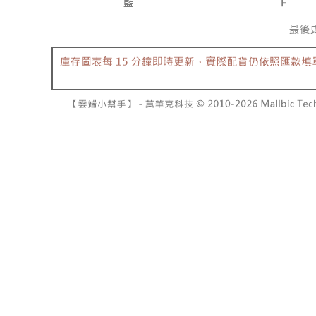
NT$10,00
pembayara
[Arahan P
已關閉，請
Tempoh pe
Pembayaran
ditambah d
NT$10,00
berasingan
Anda bole
pembayaran
menerima 
7-11取貨
boleh men
NT$60/pes
Selepas me
produk pr
menyelesai
lebih lama
NT$1,800 
kod bar ke
pembayara
JKOPay, a
pesanan.
付款後7-1
NT$60/pes
[Nota Pent
Kedua, Se
1. Jumlah 
NT$1,600 
Perkhidmata
NT$10,000.
yang memb
berdasarka
宅配
melalui pe
2. Amaun p
NT$100/pe
pembelian
3. Pada ma
kepada Sy
NT$2,500 
mengikut p
Ketiga, Sy
Perkhidma
國家/地區
Untuk meme
NP Taiwan
penggunaa
akan meng
peribadi a
pembeli, n
Syarikat 
untuk peng