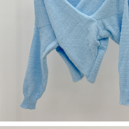
【Peneran
1. Pembaya
"Pembayar
pembayaran
2. Melalui
membayar m
Mobile / 
saluran lai
【Nota Pe
1. Perkhid
membolehk
perkhidmat
tuntutan h
menggunaka
2. Berdas
"Pembayar
peribadi a
Mobile un
pengesahan
ansuran ol
3. Sila ba
pautan beri