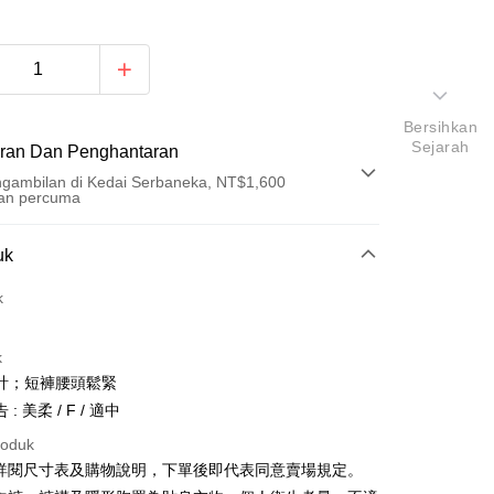
Bersihkan
Sejarah
ran Dan Penghantaran
gambilan di Kedai Serbaneka, NT$1,600
an percuma
Pembayaran
uk
t (Bayaran Penuh)
k
an di Kedai Serbaneka
k
計；短褲腰頭鬆緊
: 美柔 / F / 適中
roduk
請詳閱尺寸表及購物說明，下單後即代表同意賣場規定。