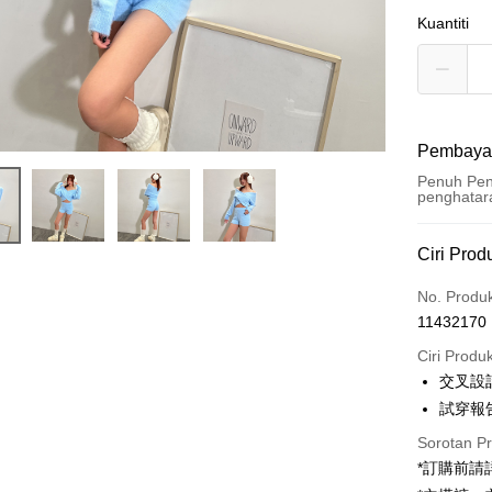
Kuantiti
Pembaya
Penuh Pen
penghatar
Kaedah 
Ciri Prod
Kad Kredi
No. Produ
11432170
Pengambil
Ciri Produ
LINE Pay
交叉設
試穿報告 
Apple Pay
Sorotan P
JKOPAY
*訂購前