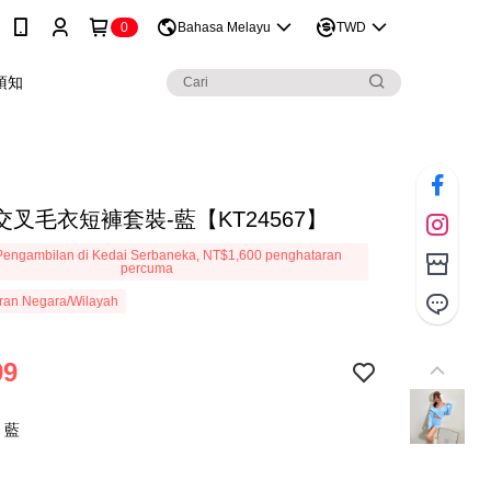
0
Bahasa Melayu
TWD
須知
叉毛衣短褲套裝-藍【KT24567】
engambilan di Kedai Serbaneka, NT$1,600 penghataran
percuma
ran Negara/Wilayah
99
：藍