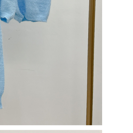
gan Kaedah Pembayaran】
ran ansuran tidak digabungkan dalam bil telekomunikasi,
an Ansuran Gogo" akan menghantar SMS peringatan
 selepas tarikh penyelesaian bulanan.
 pautan SMS untuk membuka bil, anda boleh memilih untuk
elalui "Kod bar kedai serbaneka / Kedai rasmi Taiwan
Pemindahan bank / Pembayaran J街口 / iPASS MONEY" dan
n.
nting】
matan ini disediakan oleh "Taiwan Mobile Co., Ltd." untuk
an pengguna membeli produk atau perkhidmatan melalui
an ini semasa transaksi, dan kedai akan menyerahkan hak
arga jual/beli ansuran kepada syarikat ini untuk membayar bil
n bil syarikat ini.
arkan tujuan kontrak persetujuan pembayaran menggunakan
an Ansuran Gogo", kedai akan memberikan maklumat
nda (termasuk nama, telefon atau alamat) kepada Taiwan
tuk pengumpulan, pemprosesan dan penggunaan, untuk
, semakan dan pembetulan data yang diperlukan untuk bil
eh Taiwan Mobile.
ca syarat perkhidmatan pengguna secara lengkap melalui
kut: https://oppay.tw/userRule