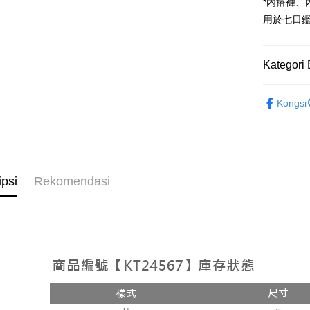
Google Pa
*內搭褲
用於七日
OP Pay La
Deskripsi
[Terma Pe
Kategori 
AFTEE
Perkhidmat
Deskripsi
➤𝙉𝙀𝙒 𝘼𝙍
pengguna 
Pertama, 
Kongsi
Pemindah
Kemudian
Rekomenda
Jika anda 
1. Dengan
akan menga
pengesaha
【套裝兩
Later sele
2. Anda b
Pilihan 
mudah alih
3. Tiada b
akhir pemb
dihantar k
全家取貨
ipsi
Rekomendasi
pembayara
4. Setela
NT$60/pes
manakala a
Had kredit
AFTEE.
NT$1,800 
yang diken
5. Tiada b
pada hala
pembayara
付款後全
dalam tal
NT$60/pes
Jika trans
aplikasi A
dibuat, at
NT$1,600 
akan dibat
Sila ambil
peringkat 
bagaimanap
已關閉，
tidak dipe
dan mendaf