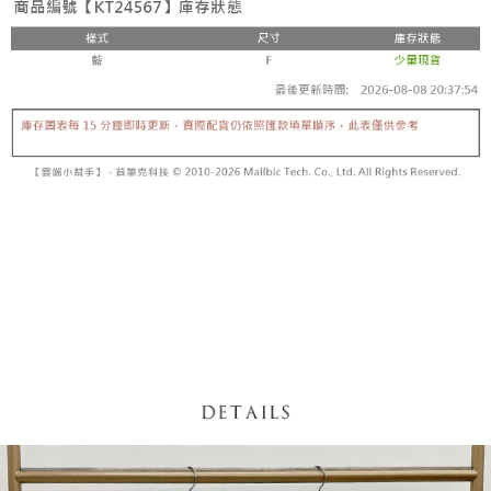
内容についての説明はいたしかねます。
5.商品受け取り時のお支払いは不要です。商品を確かめてから、SMSまた
付款後全家取貨
はアプリの通知に従って、4大コンビニ、またはATM/オンラインバンキン
グでお支払いください。
配送毎にNT$60、NT$1,600以上で送料無料
【支払い方法の説明】
1. 分割払いの金額は電信請求書に統合されず、「OP Pay Later」は毎月の
代金納付期限は最短で 14 日以内ですので、ご注意ください。AFTEE アプ
已關閉，請勿下單
締め日後に支払いリマインダーのSMSを送信します。
リをダウンロードして AFTEE 会員になるとお支払い期限を最長 45 日以内
2. SMSのリンクを通じて請求書を開いた後、「コンビニバーコード／台湾
配送毎にNT$10,000
まで延長できます。
大直営店舗／銀行振込／街口支払い／iPASS MONEY」などのチャネルで
支払いを選択できます。
已關閉，請勿下單(付取)
お支払期限は、ショップが請求した期日と、AFTEEで延長できる日数をも
とに計算されます。AFTEEで注文すると、商品を受け取るまで支払い期限
配送毎にNT$10,000
【注意事項】
を延長できますが、商品を期限内に受け取れない場合があります（例：予
1. 本サービスは「台湾大哥大株式会社」（以下「当社」といいます）によ
約商品や商品到着日が比較的遅い商品）。そのため、商品到着の有無に関
7-11取貨付款
って提供され、ユーザーが取引時に本サービスを通じて商品やサービスを
わらず、AFTEEで指定された期限内にお支払いください。
購入できるようにし、店舗が売買／分割払い売買の債権を当社に譲渡した
配送毎にNT$60、NT$1,800以上で送料無料
後、契約に基づいて当社の請求書で帳款を支払うことになります。
二、支払い限度額
2. 「OP Pay Later」を利用する契約関係の目的から、店舗はあなたの個人
付款後7-11取貨
1.初回 AFTEEを ご利用の際に、認証結果及び当社の審査の結果に基づ
情報（名前、電話または住所を含む）を台湾大哥大に提供し、収集、処理
き、限度額が設定されます。
配送毎にNT$60、NT$1,600以上で送料無料
および利用するために、当社があなた本人と分割請求書に必要な情報の確
2.決済金額は最低NT$20です。
認、照合および修正を行います。
3.現在、台湾の会員のみご利用いただけます。
宅配
3. 完全なユーザーサービス規約については、以下のリンクを参照してくだ
さい：
https://oppay.tw/userRule
三、利用規約「AFTEE代金後払い」（以下当サービスという）はネットプ
配送毎にNT$100、NT$2,500以上で送料無料
ロテクションズ（以下 AFTEE という）が提供し、AFTEEが代金を徴収し
ます。当サービスご利用の際に提供しなければならない個人情報（注文者
國家/地區配送
送料を確認
の氏名、電話番号、受取人の氏名、電話番号、受取人住所を含むがこれに