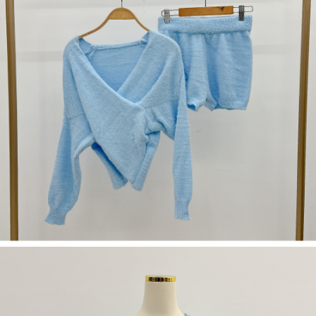
限らない）は、AFTEEに渡され当サービスで必要な範囲内で利用されま
す。AFTEEの個人情報の収集、処理、利用について、詳細はAFTEE公式ホ
ームページの『個人情報の収集、処理及び利用に関する声明』をご参照く
ださい（
https://aftee.tw/privacypolicy/
）。
AFTEEの初回ご利用の際に、審査を通過すれば、最高額がNT$10,000にな
ります。支払い期限を過ぎた場合、その金額に基づいて年利20%の遅延滞
納金が加算されます。未成年の利用者は、事前に法定代理人または後見人
の同意を得ればAFTEEをご利用いただけます。
個人情報の処理、利用について疑問がある、または関連する法律の権利を
行使したい場合は、ネットプロテクションズ
cs_tw@netprotections.co.jp
にご連絡ください。上記に示した個人情報を、必要な購入注文書とあわせ
てAFTEEにご提供いただく、またはAFTEEにあなたの個人情報の収集、処
理、利用を許可することににご同意いただけない場合は、当サービスを選
択しないでください。