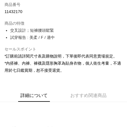
商品番号
コンビニ店頭代金引換
11432170
LINE Pay
商品の特徴
Apple Pay
交叉設計；短褲腰頭鬆緊
試穿報告 : 美柔 / F / 適中
JKOPAY
セールスポイント
Google Pay
*訂購前請詳閱尺寸表及購物說明，下單後即代表同意賣場規定。
OP Pay Later
*內搭褲、內褲、褲襪及隱形胸罩為貼身衣物，個人衛生考量，不適
説明
用於七日鑑賞期，恕不接受退貨。
【OP Pay Later 使用説明】
AFTEE代金後払い
1. 本サービスは台湾大哥大によって提供され、台湾大哥大のユーザーは追
加の申請なしで即時に利用可能です。
説明
2. 支払い方法で「OP Pay Later」を選択すると、注文が成立した後に自動
一、 AFTEE代金後払いについて
的に OP Pay Later の取引プロセスに移行し、携帯番号を確認後、分割払
ATM払い
詳細について
おすすめ関連商品
1.お支払い方法でAFTEE代金後払いを選択すると、携帯電話認証ウィンド
いの回数や支払い期限を選択し、支払いを確認すると取引が完了します。
ウが表示されます。
3. 実際の承認額、分割回数および費用については、後続の取引確認ページ
2.SMSで認証してお支払い手続を進めてください。
配送方法
を基準とします。
3.注文するときのお支払いは不要です。商品はご指定の住所に配送されま
4. 注文成立後30分以内に確認取引を行わない場合や審査が通過しない場
す。
全家取貨付款
合、注文は自動的にキャンセルされます。「転専審査」に未通過の状況が
4.ご注文が完了すると、携帯に支払い通知のSMSが届きます。アプリ会員
発生した場合は、システムの評価基準に達していないことを意味し、評価
配送毎にNT$60、NT$1,800以上で送料無料
の場合は、AFTEE アプリプッシュ通知が届きます。