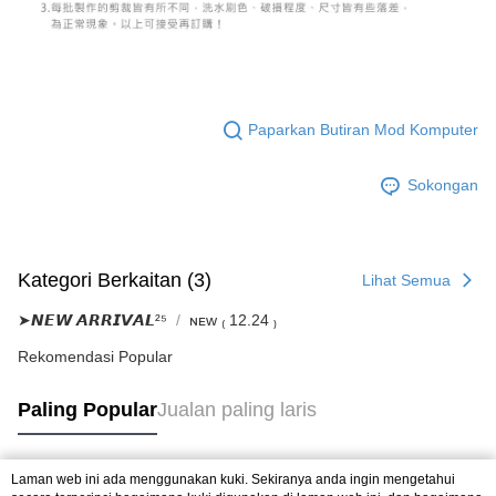
Paparkan Butiran Mod Komputer
Sokongan
Kategori Berkaitan (3)
Lihat Semua
➤𝙉𝙀𝙒 𝘼𝙍𝙍𝙄𝙑𝘼𝙇²⁵
ɴᴇᴡ ₍ 12.24 ₎
Rekomendasi Popular
Paling Popular
Jualan paling laris
Laman web ini ada menggunakan kuki. Sekiranya anda ingin mengetahui
Tag Popular