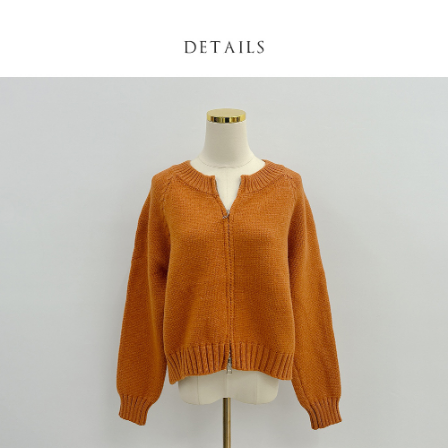
NT$60/pesanan | Penghantaran percuma untuk pesanan
1. Jumlah yang diperakui untuk pengguna kali pertama boleh sehingga
[Nota Penting]
NT$1,600 atau lebih
NT$10,000. Amaun diperakui sebenar yang diluluskan akan berdasarkan
keputusan pensijilan dan semakan oleh AFTEE.
Perkhidmatan ini disediakan oleh Taiwan Mobile Co., Ltd. (“Syarikat”),
宅配
2. Amaun perbelanjaan minimum mestilah lebih besar daripada NT$20.
yang membolehkan pelanggan membeli barangan atau perkhidmatan
3. Pada masa ini hanya tersedia untuk ahli Taiwan.
NT$100/pesanan | Penghantaran percuma untuk pesanan
melalui perkhidmatan ini pada masa transaksi. Hasil daripada pembelian
atau pembayaran ansuran akan dipindahkan oleh peniaga kepada
NT$2,500 atau lebih
Ketiga, Syarat Perkhidmatan
Syarikat, dan pelanggan hendaklah membuat pembayaran mengikut
Perkhidmatan AFTEE Beli Sekarang Bayar Kemudian disediakan oleh NP
perjanjian menggunakan sistem bil Syarikat.
國家/地區配送
Kadar Penghantaran
Taiwan, Inc. dan AFTEE akan membuat bil kepada pengguna. AFTEE
akan menggunakan data peribadi yang dikumpul (termasuk nama
Untuk memenuhi hubungan kontrak yang terjalin melalui persetujuan
pembeli, no. telefon, nama penerima, no. telefon, alamat penerima) untuk
penggunaan OP Pay Later, peniaga akan memberikan maklumat peribadi
penggunaan perkhidmatan. Sila rujuk kepada "Penyata Pengumpulan
anda (termasuk nama, nombor telefon, atau alamat) kepada Syarikat bagi
Data Peribadi, Pemprosesan, Penggunaan"
tujuan pengumpulan, pemprosesan dan penggunaan data yang
(https://aftee.tw/privacypolicy/
) untuk maklumat lanjut.
diperlukan untuk pengebilan ansuran, termasuk pengesahan,
pengesahan semula dan pembetulan.
Jumlah yang diperakui untuk pengguna kali pertama yang lulus
kelulusan boleh sehingga NT$10,000. Jika pengguna tidak membuat
Untuk terma perkhidmatan penuh, sila rujuk pautan berikut:
pembayaran dalam tempoh tersebut, yuran pembayaran lewat sebanyak
https://oppay.tw/userRule
" target="_blank" class="link revert-
20% setahun akan dikenakan. Pengguna bawah umur dikehendaki
style">https://oppay.tw/userRule
mendapatkan kebenaran daripada ibu bapa atau penjaga yang sah
untuk menggunakan AFTEE.
【Panduan Penggunaan Pembayaran Ansuran Gogo】
1. Perkhidmatan ini disediakan oleh Taiwan Mobile, pengguna telefon
Sila hubungi NP Taiwan Inc. di
cs_tw@netprotections.co.jp
jika anda
mudah alih boleh segera menggunakan tanpa perlu memohon lagi.
mempunyai sebarang kebimbangan mengenai pemprosesan dan
(Hanya untuk nombor langganan peribadi, tidak terbuka untuk syarikat
penggunaan pada data peribadi. Jika anda tidak bersetuju dengan data