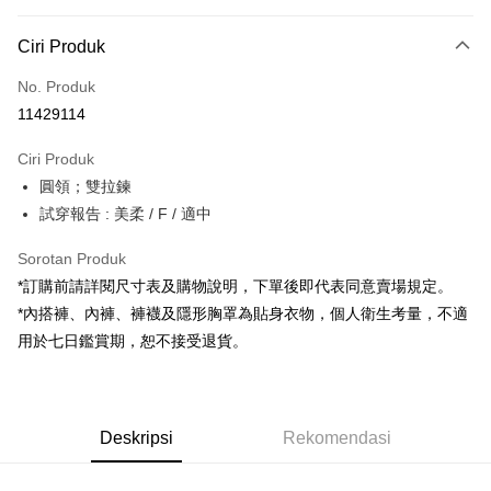
Kaedah Pembayaran
Ciri Produk
Kad Kredit (Bayaran Penuh)
No. Produk
Pengambilan di Kedai Serbaneka
11429114
LINE Pay
Ciri Produk
Apple Pay
圓領；雙拉鍊
試穿報告 : 美柔 / F / 適中
JKOPAY
Google Pay
Sorotan Produk
*訂購前請詳閱尺寸表及購物說明，下單後即代表同意賣場規定。
OP Pay Later
*內搭褲、內褲、褲襪及隱形胸罩為貼身衣物，個人衛生考量，不適
Deskripsi
用於七日鑑賞期，恕不接受退貨。
[Terma Penggunaan untuk OP Pay Later]
AFTEE
Perkhidmatan ini disediakan oleh Taiwan Mobile dan tersedia untuk
Deskripsi
pengguna Taiwan Mobile tanpa memerlukan permohonan tambahan.
Pertama, Mengenai Perkhidmatan AFTEE Beli Sekarang Bayar Kemudian
Pemindahan ATM
Deskripsi
Rekomendasi
1. Dengan memilih AFTEE sebagai kaedah pembayaran, mesej
Jika anda memilih OP Pay Later sebagai kaedah pembayaran, sistem
pengesahan AFTEE akan muncul.
akan mengarahkan anda secara automatik ke proses transaksi OP Pay
2. Anda boleh meneruskan pembayaran selepas pengesahan SMS.
Pilihan Penghantaran
Later selepas pesanan dibuat. Anda perlu mengesahkan nombor telefon