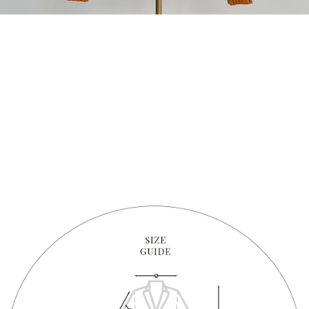
1. Perkhidmatan ini disediakan oleh "Taiwan Mobile Co., Ltd." untuk
membolehkan pengguna membeli produk atau perkhidmatan melalui
perkhidmatan ini semasa transaksi, dan kedai akan menyerahkan hak
tuntutan harga jual/beli ansuran kepada syarikat ini untuk membayar bil
menggunakan bil syarikat ini.
2. Berdasarkan tujuan kontrak persetujuan pembayaran menggunakan
"Pembayaran Ansuran Gogo", kedai akan memberikan maklumat peribadi
anda (termasuk nama, telefon atau alamat) kepada Taiwan Mobile untuk
pengumpulan, pemprosesan dan penggunaan, untuk pengesahan,
semakan dan pembetulan data yang diperlukan untuk bil ansuran oleh
Taiwan Mobile.
3. Sila baca syarat perkhidmatan pengguna secara lengkap melalui
pautan berikut: https://oppay.tw/userRule