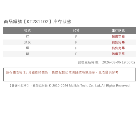
3. Tiada bayaran diperlukan apabila pesanan disahkan. Produk akan
mudah alih anda, memilih bilangan ansuran, dan menetapkan tarikh
dihantar ke alamat yang ditetapkan.
全家取貨付款
akhir pembayaran. Transaksi akan dianggap selesai setelah pembayaran
4. Setelah pesanan disahkan, anda akan menerima SMS pembayaran
disahkan.
NT$60/pesanan | Penghantaran percuma untuk pesanan
manakala ahli aplikasi akan menerima pemberitahuan tolak aplikasi
NT$1,800 atau lebih
AFTEE.
Had kredit yang diluluskan, tempoh ansuran yang tersedia, dan yuran
5. Tiada bayaran diperlukan apabila anda menerima produk. Sila buat
yang dikenakan adalah tertakluk kepada maklumat yang dinyatakan
pembayaran di empat kedai serbaneka utama, ATM atau perbankan
付款後全家取貨
pada halaman pengesahan transaksi seterusnya.
dalam talian dengan SMS pembayaran atau pemberitahuan tolak aplikasi
NT$60/pesanan | Penghantaran percuma untuk pesanan
AFTEE.
Jika transaksi tidak disahkan dalam masa 30 minit selepas pesanan
NT$1,600 atau lebih
dibuat, atau jika permohonan gagal dalam proses semakan, pesanan
Sila ambil perhatian bahawa tempoh pembayaran adalah 14 hari. Walau
akan dibatalkan secara automatik. Jika permohonan gagal pada
已關閉，請勿下單
bagaimanapun, bagi mereka yang telah memuat turun Aplikasi AFTEE
peringkat "semakan manual", ini bermakna kriteria pemarkahan sistem
dan mendaftar sebagai ahli AFTEE boleh menikmati tempoh pembayaran
NT$10,000/pesanan
tidak dipenuhi; butiran penilaian khusus tidak akan didedahkan.
sehingga 45 hari.
已關閉，請勿下單(付取)
[Arahan Pembayaran]
Tempoh pembayaran dikira dari masa kedai meminta pembayaran anda,
ditambah dengan bilangan hari yang boleh dilanjutkan oleh AFTEE. Anda
NT$10,000/pesanan
Pembayaran ansuran melalui OP Pay Later akan dibilkan secara
boleh melanjutkan tempoh pembayaran anda sebelum anda menerima
berasingan dan tidak termasuk dalam bil telekom anda. SMS peringatan
pesanan. Walau bagaimanapun, tiada jaminan bahawa anda boleh
7-11取貨付款
pembayaran akan dihantar selepas kitaran bil bulanan.
menerima pesanan anda semasa tempoh pembayaran (cth.: produk
NT$60/pesanan | Penghantaran percuma untuk pesanan
prapesanan atau produk yang mungkin mengambil masa yang lebih
Selepas mengakses bil melalui pautan dalam SMS, anda boleh
NT$1,800 atau lebih
lama untuk dihantar). Oleh itu, anda dikehendaki membuat pembayaran
menyelesaikan pembayaran anda melalui salah satu saluran berikut: kod
kepada AFTEE dalam tempoh sama ada anda menerima pesanan.
bar kedai serbaneka, kedai runcit Taiwan Mobile, pemindahan bank,
付款後7-11取貨
JKOPay, atau iPASS MONEY.
Kedua, Sekatan Pembayaran