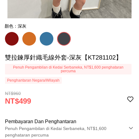
顏色：深灰
雙拉鍊厚針織毛線外套-深灰【KT281102】
Penuh Pengambilan di Kedai Serbaneka, NT$1,600 penghataran
percuma
Penghantaran Negara/Wilayah
NT$960
NT$499
Pembayaran Dan Penghantaran
Penuh Pengambilan di Kedai Serbaneka, NT$1,600
penghataran percuma