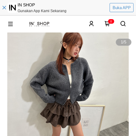
IN SHOP
Buka APP
Gunakan App Kami Sekarang
0
1
/
5