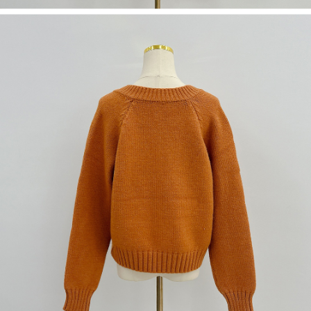
dan kad prabayar)
peribadi yang disenaraikan seperti di atas akan dikumpul dan digunakan
2. Pilihan kaedah pembayaran "Pembayaran Ansuran Gogo", selepas
oleh AFTEE, sila jangan gunakan perkhidmatan ini.
pesanan ditubuhkan, akan secara automatik dialihkan ke proses
transaksi Gogo, selepas pengesahan nombor telefon, pilih bilangan
ansuran yang diingini, tarikh akhir pembayaran, dan setelah
mengesahkan pembayaran, transaksi akan selesai.
3. Jumlah kelulusan sebenar, bilangan ansuran dan jumlah bayaran
adalah berdasarkan halaman pengesahan transaksi seterusnya.
4. Dalam masa 30 minit selepas pesanan ditubuhkan, jika tidak pergi
untuk mengesahkan transaksi atau jika tidak lulus semakan, pesanan
akan dibatalkan secara automatik. Jika terdapat situasi "pindah untuk
semakan khusus" yang tidak lulus, ini menunjukkan bahawa sistem
penilaian tidak mencukupi, tiada penjelasan mengenai kandungan
penilaian boleh diberikan.
【Penerangan Kaedah Pembayaran】
1. Pembayaran ansuran tidak digabungkan dalam bil telekomunikasi,
"Pembayaran Ansuran Gogo" akan menghantar SMS peringatan
pembayaran selepas tarikh penyelesaian bulanan.
2. Melalui pautan SMS untuk membuka bil, anda boleh memilih untuk
membayar melalui "Kod bar kedai serbaneka / Kedai rasmi Taiwan
Mobile / Pemindahan bank / Pembayaran J街口 / iPASS MONEY" dan
saluran lain.
【Nota Penting】