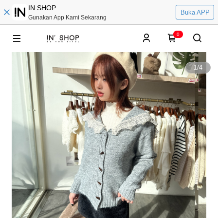
IN SHOP
Buka APP
Gunakan App Kami Sekarang
0
1
/
4