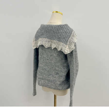
1. Perkhidmatan ini disediakan oleh "Taiwan Mobile Co., Ltd." untuk
membolehkan pengguna membeli produk atau perkhidmatan melalui
perkhidmatan ini semasa transaksi, dan kedai akan menyerahkan hak
tuntutan harga jual/beli ansuran kepada syarikat ini untuk membayar bil
menggunakan bil syarikat ini.
2. Berdasarkan tujuan kontrak persetujuan pembayaran menggunakan
"Pembayaran Ansuran Gogo", kedai akan memberikan maklumat peribadi
anda (termasuk nama, telefon atau alamat) kepada Taiwan Mobile untuk
pengumpulan, pemprosesan dan penggunaan, untuk pengesahan,
semakan dan pembetulan data yang diperlukan untuk bil ansuran oleh
Taiwan Mobile.
3. Sila baca syarat perkhidmatan pengguna secara lengkap melalui
pautan berikut: https://oppay.tw/userRule