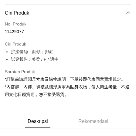
Kaedah Pembayaran
Ciri Produk
Kad Kredit (Bayaran Penuh)
No. Produk
Pengambilan di Kedai Serbaneka
11429077
LINE Pay
Ciri Produk
Apple Pay
拚接蕾絲；翻領；排釦
試穿報告 : 美柔 / F / 適中
JKOPAY
Google Pay
Sorotan Produk
*訂購前請詳閱尺寸表及購物說明，下單後即代表同意賣場規定。
OP Pay Later
*內搭褲、內褲、褲襪及隱形胸罩為貼身衣物，個人衛生考量，不適
Deskripsi
用於七日鑑賞期，恕不接受退貨。
[Terma Penggunaan untuk OP Pay Later]
AFTEE
Perkhidmatan ini disediakan oleh Taiwan Mobile dan tersedia untuk
Deskripsi
pengguna Taiwan Mobile tanpa memerlukan permohonan tambahan.
Pertama, Mengenai Perkhidmatan AFTEE Beli Sekarang Bayar Kemudian
Pemindahan ATM
Deskripsi
Rekomendasi
1. Dengan memilih AFTEE sebagai kaedah pembayaran, mesej
Jika anda memilih OP Pay Later sebagai kaedah pembayaran, sistem
pengesahan AFTEE akan muncul.
akan mengarahkan anda secara automatik ke proses transaksi OP Pay
2. Anda boleh meneruskan pembayaran selepas pengesahan SMS.
Pilihan Penghantaran
Later selepas pesanan dibuat. Anda perlu mengesahkan nombor telefon