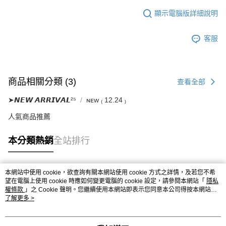
顯示電腦版詳細說明
客服
商品相關分類 (3)
查看全部
➤𝙉𝙀𝙒 𝘼𝙍𝙍𝙄𝙑𝘼𝙇²⁵
ɴᴇᴡ ₍ 12.24 ₎
人氣商品推薦
本分類熱銷
全站排行
本網站中使用 cookie，欲查詢有關本網站使用 cookie 方式之詳情，及若您不希
熱門標籤
望在電腦上使用 cookie 時應如何變更電腦的 cookie 設定，請參閱本網站「
隱私
權條款
」之 Cookie 聲明。您繼續使用本網站即表示您同意本公司得按本網站使
用條款之 Cookie 聲明使用 cookie。
了解更多 >