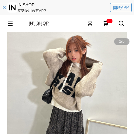
IN SHOP
開啟APP
立刻使用官方APP
0
1
/
5