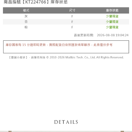
【「AFTEE先享後付」結帳流程】
醒簡訊。
１．於結帳方式選擇「AFTEE先享後付」後，將跳轉至「AFTEE先享後付」
2.透過簡訊連結打開帳單後，可選擇「超商條碼／台灣大直營門市／銀行轉
付款後全家取貨
結帳頁面，進行簡訊認證並確認金額後，即可完成結帳。
帳／街口支付／iPASS MONEY」等通路繳費。
２．訂單成立數日內，您將收到繳費通知簡訊。
每筆NT$60，滿NT$1,600(含以上)免運費
３．收到繳費通知簡訊後14天內，點擊此簡訊中的連結，可透過四大超商／
【注意事項】
ATM／網路銀行／等多元方式進行付款，方視為交易完成。
已關閉，請勿下單
1.本服務係由「台灣大哥大股份有限公司」（以下簡稱本公司）所提供，讓
※ 請注意：結帳手續完成當下不需立刻繳費，但若您需要取消訂單，請聯絡
用戶於交易時，得透過本服務購買商品或服務，並由商店將買賣／分期付款
每筆NT$10,000
購買商品的店家。未經商家同意取消之訂單仍視為有效，需透過AFTEE先享
買賣價金債權讓與本公司後，依約使用本公司帳單繳交帳款。
後付繳納相關費用。
2.基於同意付款使用「大哥付你分期」之契約關係目的，商店將以您的個人
已關閉，請勿下單(付取)
※ 交易是否成功請以「AFTEE先享後付 」之結帳頁面顯示為準，若有關於
資料（包含姓名、電話或地址）提供予台灣大哥大進項蒐集、處理及利用，
是否繳費成功／繳費後需取消欲退款等相關疑問，請聯繫「AFTEE先享後付
每筆NT$10,000
由本公司與您本人進行分期帳單所需資料之確認、核對及更正。
客戶支援中心」
https://netprotections.freshdesk.com/support/home
3.完整用戶服務條款，請詳閱以下連結：
https://oppay.tw/userRule
7-11取貨付款
【注意事項】
１．透過由恩沛科技股份有限公司提供之「AFTEE先享後付」服務完成之交
每筆NT$60，滿NT$1,800(含以上)免運費
易，需依本服務之必要範圍內提供個人資料，並將交易相關給付款項請求債
權轉讓予恩沛科技股份有限公司。
付款後7-11取貨
２．關於個人資料處理事宜，請瀏覽以下網址：
每筆NT$60，滿NT$1,600(含以上)免運費
https://aftee.tw/terms/#terms3
３．未成年的使用者請事先徵得法定代理人或監護人之同意方可使用
宅配
「AFTEE先享後付」，若未經同意申辦者引起之損失，本公司不負相關責
任。
每筆NT$100，滿NT$2,500(含以上)免運費
４．使用「AFTEE先享後付」時，將依據個別帳號之用戶狀況，依本公司即
時審查核予不同之上限額度；若仍有額度不足之情形，本公司將視審查結果
國家/地區配送
查看運費
請求用戶進行身份認證。