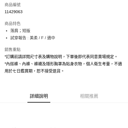
商品編號
超商取貨付款
11429063
LINE Pay
商品特色
Apple Pay
落肩；短版
試穿報告 : 美柔 / F / 適中
街口支付
銷售重點
Google Pay
*訂購前請詳閱尺寸表及購物說明，下單後即代表同意賣場規定。
大哥付你分期
*內搭褲、內褲、褲襪及隱形胸罩為貼身衣物，個人衛生考量，不適
相關說明
用於七日鑑賞期，恕不接受退貨。
【大哥付你分期使用說明】
AFTEE先享後付
1.本服務由台灣大哥大提供，台灣大哥大用戶可立即使用無須另外申請。
2.付款方式選擇「大哥付你分期」，訂單成立後會自動跳轉到大哥付的交易
相關說明
流程，驗證手機門號後，選擇欲分期的期數、繳款截止日，確認付款後即完
【關於「AFTEE先享後付」】
成交易。
詳細說明
相關推薦
ATM付款
AFTEE先享後付是「在收到商品之後才付款」的支付方式。 讓您購物簡單
3.實際核准額度、可分期數及費用金額請依後續交易確認頁面所載為準。
便利好安心！
4.訂單成立30分鐘內，如未前往確認交易或遇審核未通過，訂單將自動取
１．簡單：不需註冊會員、不需綁卡、不需儲值。
運送方式
消。如遇「轉專審核」未通過狀況，表示未達大哥付你分期系統評分，恕無
２．便利：只要手機號碼，簡訊認證，即可結帳。
法說明評估內容。
３．安心：先確認商品／服務後，再付款。
全家取貨付款
【繳款方式說明】
1.分期款項不併入電信帳單，「大哥付你分期」於每月結算日後寄送繳費提
每筆NT$60，滿NT$1,800(含以上)免運費