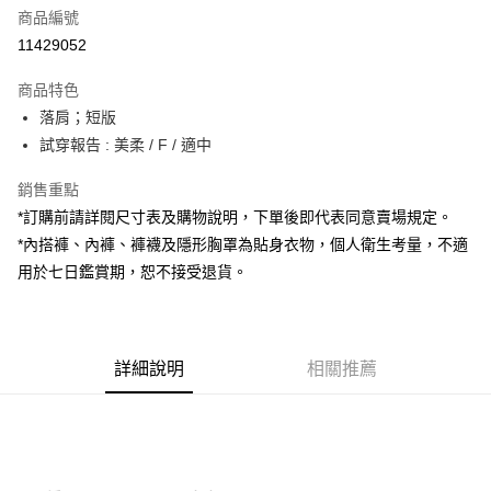
商品編號
超商取貨付款
11429052
LINE Pay
商品特色
Apple Pay
落肩；短版
試穿報告 : 美柔 / F / 適中
街口支付
銷售重點
Google Pay
*訂購前請詳閱尺寸表及購物說明，下單後即代表同意賣場規定。
大哥付你分期
*內搭褲、內褲、褲襪及隱形胸罩為貼身衣物，個人衛生考量，不適
相關說明
用於七日鑑賞期，恕不接受退貨。
【大哥付你分期使用說明】
AFTEE先享後付
1.本服務由台灣大哥大提供，台灣大哥大用戶可立即使用無須另外申請。
2.付款方式選擇「大哥付你分期」，訂單成立後會自動跳轉到大哥付的交易
相關說明
流程，驗證手機門號後，選擇欲分期的期數、繳款截止日，確認付款後即完
【關於「AFTEE先享後付」】
成交易。
詳細說明
相關推薦
ATM付款
AFTEE先享後付是「在收到商品之後才付款」的支付方式。 讓您購物簡單
3.實際核准額度、可分期數及費用金額請依後續交易確認頁面所載為準。
便利好安心！
4.訂單成立30分鐘內，如未前往確認交易或遇審核未通過，訂單將自動取
１．簡單：不需註冊會員、不需綁卡、不需儲值。
運送方式
消。如遇「轉專審核」未通過狀況，表示未達大哥付你分期系統評分，恕無
２．便利：只要手機號碼，簡訊認證，即可結帳。
法說明評估內容。
３．安心：先確認商品／服務後，再付款。
全家取貨付款
【繳款方式說明】
1.分期款項不併入電信帳單，「大哥付你分期」於每月結算日後寄送繳費提
每筆NT$60，滿NT$1,800(含以上)免運費