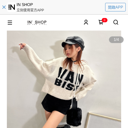
IN SHOP
開啟APP
立刻使用官方APP
0
1
/
4