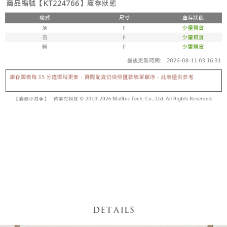
【「AFTEE先享後付」結帳流程】
醒簡訊。
１．於結帳方式選擇「AFTEE先享後付」後，將跳轉至「AFTEE先享後付」
2.透過簡訊連結打開帳單後，可選擇「超商條碼／台灣大直營門市／銀行轉
付款後全家取貨
結帳頁面，進行簡訊認證並確認金額後，即可完成結帳。
帳／街口支付／iPASS MONEY」等通路繳費。
２．訂單成立數日內，您將收到繳費通知簡訊。
每筆NT$60，滿NT$1,600(含以上)免運費
３．收到繳費通知簡訊後14天內，點擊此簡訊中的連結，可透過四大超商／
【注意事項】
ATM／網路銀行／等多元方式進行付款，方視為交易完成。
已關閉，請勿下單
1.本服務係由「台灣大哥大股份有限公司」（以下簡稱本公司）所提供，讓
※ 請注意：結帳手續完成當下不需立刻繳費，但若您需要取消訂單，請聯絡
用戶於交易時，得透過本服務購買商品或服務，並由商店將買賣／分期付款
每筆NT$10,000
購買商品的店家。未經商家同意取消之訂單仍視為有效，需透過AFTEE先享
買賣價金債權讓與本公司後，依約使用本公司帳單繳交帳款。
後付繳納相關費用。
2.基於同意付款使用「大哥付你分期」之契約關係目的，商店將以您的個人
已關閉，請勿下單(付取)
※ 交易是否成功請以「AFTEE先享後付 」之結帳頁面顯示為準，若有關於
資料（包含姓名、電話或地址）提供予台灣大哥大進項蒐集、處理及利用，
是否繳費成功／繳費後需取消欲退款等相關疑問，請聯繫「AFTEE先享後付
每筆NT$10,000
由本公司與您本人進行分期帳單所需資料之確認、核對及更正。
客戶支援中心」
https://netprotections.freshdesk.com/support/home
3.完整用戶服務條款，請詳閱以下連結：
https://oppay.tw/userRule
7-11取貨付款
【注意事項】
１．透過由恩沛科技股份有限公司提供之「AFTEE先享後付」服務完成之交
每筆NT$60，滿NT$1,800(含以上)免運費
易，需依本服務之必要範圍內提供個人資料，並將交易相關給付款項請求債
權轉讓予恩沛科技股份有限公司。
付款後7-11取貨
２．關於個人資料處理事宜，請瀏覽以下網址：
每筆NT$60，滿NT$1,600(含以上)免運費
https://aftee.tw/terms/#terms3
３．未成年的使用者請事先徵得法定代理人或監護人之同意方可使用
宅配
「AFTEE先享後付」，若未經同意申辦者引起之損失，本公司不負相關責
任。
每筆NT$100，滿NT$2,500(含以上)免運費
４．使用「AFTEE先享後付」時，將依據個別帳號之用戶狀況，依本公司即
時審查核予不同之上限額度；若仍有額度不足之情形，本公司將視審查結果
國家/地區配送
查看運費
請求用戶進行身份認證。