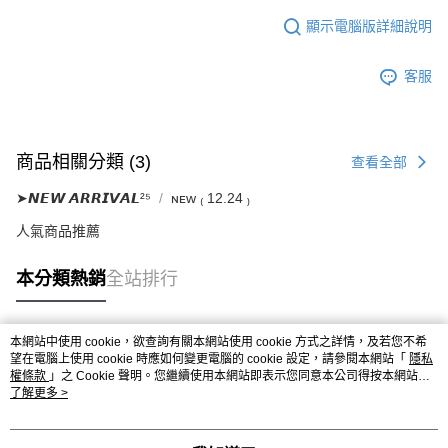
顯示電腦版詳細說明
客服
商品相關分類 (3)
查看全部
➤𝙉𝙀𝙒 𝘼𝙍𝙍𝙄𝙑𝘼𝙇²⁵
ɴᴇᴡ ₍ 12.24 ₎
人氣商品推薦
本分類熱銷
全站排行
本網站中使用 cookie，欲查詢有關本網站使用 cookie 方式之詳情，及若您不希
熱門標籤
望在電腦上使用 cookie 時應如何變更電腦的 cookie 設定，請參閱本網站「
隱私
權條款
」之 Cookie 聲明。您繼續使用本網站即表示您同意本公司得按本網站使
用條款之 Cookie 聲明使用 cookie。
了解更多 >