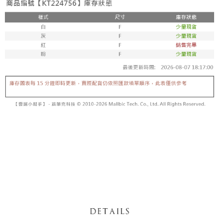
5. 收到商品當下無需繳費，確認無誤後，請再利用繳費通知簡訊或AFTEE
1. 分期款项不并入电信账单，“大哥付你分期”于每月结算日后寄送缴费提醒
APP於四大便利商店‧ATM/網銀等方式進行付款。
短信。
付款後全家取貨
2. 通过短信链接打开账单后，可选择 “超商条码／台湾大直营门市／银行转
請留意繳費期限為 14 天。唯有下載 AFTEE App 成為 AFTEE 會員者方能享
每笔NT$60，满NT$1,600(含以上)免运费
账／街口支付／iPASS MONEY”等通路缴费。
有最長 45 天內付款之服務。
已關閉，請勿下單
【注意事项】
繳費期限，為商家向您請款的時間，再加上使用AFTEE可延長的天數所計算
1. 本服务系由 “台湾大哥大股份有限公司”所提供，让用户于交易时，得通过
每笔NT$10,000
出。使用AFTEE下訂可以延長您收到商品前的繳費天數，但無法保證一定能
本服务购买商品或服务，并由商店将买卖／分期付款买卖价金债权让与本公
夠在期限內收到商品(例如:預購商品或預計到貨時間較長者)。因此無論收到
司后，依约使用本公司账单缴交账款。
已關閉，請勿下單(付取)
商品與否，仍需要請您在AFTEE規定的時間內完成繳費。
2. 基于同意付款使用 “大哥付你分期”之契约关系目的，商店将以您的个人资
每笔NT$10,000
料（包含姓名、电话或地址）提供予台湾大哥大进项收集、处理及利用，由
二、付款限制
台湾大哥大与本人进行分期账单所需资料之确认、核对及更正。
1. 初次使用 AFTEE 時，將依認證結果及本公司審查結果，核予每個人不同
7-11取貨付款
3. 完整用户服务条款，请详阅以下链接：
https://oppay.tw/userRule
之上限額度
2. 結帳金額須大於NT$30
每笔NT$60，满NT$1,800(含以上)免运费
3. 目前僅支援台灣會員
付款後7-11取貨
三、聲明條款
每笔NT$60，满NT$1,600(含以上)免运费
「AFTEE先享後付」(下稱本服務)乃由恩沛科技股份有限公司(下稱 AFTEE )
所提供，並由 AFTEE 向您收取款項。因使用本服務所須提供之個人資料(包
宅配
含但不限於訂購人姓名、電話，收件人姓名、電話、收件地址)，將交付予
AFTEE 於本服務必要服務範圍內運用。關於 AFTEE 對於個人資料之蒐集、
每笔NT$100，满NT$2,500(含以上)免运费
處理、利用，詳參 AFTEE 官網之『個人資料蒐集、處理及利用告知聲明』
（
https://aftee.tw/privacypolicy/
）。
國家/地區配送
查看运费