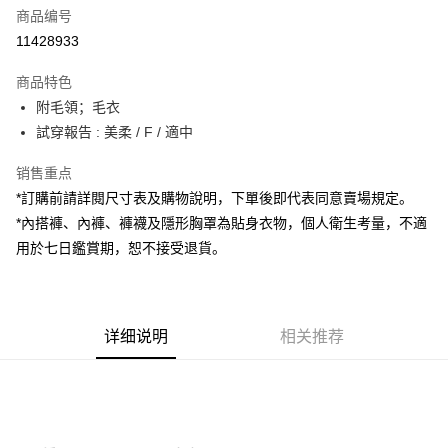
商品编号
超商取货付款
11428933
LINE Pay
商品特色
Apple Pay
附毛領；毛衣
試穿報告 : 美柔 / F / 適中
街口支付
销售重点
Google Pay
*訂購前請詳閱尺寸表及購物說明，下單後即代表同意賣場規定。
大哥付你分期
*內搭褲、內褲、褲襪及隱形胸罩為貼身衣物，個人衛生考量，不適
相关说明
用於七日鑑賞期，恕不接受退貨。
【大哥付你分期使用说明】
AFTEE先享后付
1. 本服务由台湾大哥大提供，电信用户可立即使用无须另外申请。（限个人
月租型门号，不开放公司户及预付卡使用）
相关说明
2. 付款方式选择 “大哥付你分期”，订单成立后会自动跳转到大哥付的交易流
一、關於 AFTEE先享後付
程，验证手机门号后，选择欲分期的期数、缴款截止日，确认付款后即完成
详细说明
相关推荐
ATM付款
1. 於付款方式選擇AFTEE先享後付，將跳出AFTEE先享後付手機驗證視
交易。
窗。
3. 实际核准额度、可分期数及费用金额请依后续交易确认页面所载为准。
2. 進行簡訊驗證之後，即可完成結帳手續。
运送方式
4. 订单成立30分钟内，如未前往确认交易或遇审核未通过，订单将自动取
3. 訂單確認後不需事先繳費，商品會配送至您的指定地址。
消。如遇 “转专审核”未通过状况，表示未达系统评分，恕无法说明评估内
4. 下訂完成後，您的手機會收到一封繳費通知簡訊，APP會員則會收到
全家取貨付款
容。
AFTEE APP推播通知。
【缴款方式说明】
每笔NT$60，满NT$1,800(含以上)免运费