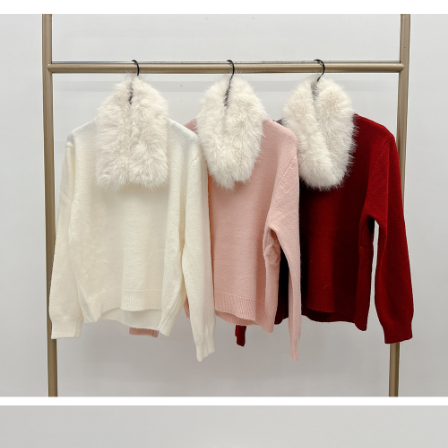
若款項超過繳費期限，將根據當次的金額加收年利率 16% 的逾期滯納金。
未成年的使用者，請事先徵得法定代理人或監護人之同意方可使用
AFTEE。
若您對於個人資料之處理、利用有任何疑問，或欲行使相關法律權利，請聯
繫恩沛科技股份有限公司。若您不同意我們將上開所示之個人資料，連同必
要之購買訂單資訊提供予 AFTEE ，或讓 AFTEE 蒐集處理利用您的個人資
料，請勿選用本服務。