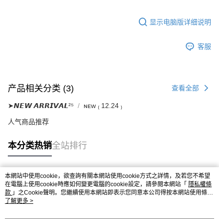
显示电脑版详细说明
客服
产品相关分类 (3)
查看全部
➤𝙉𝙀𝙒 𝘼𝙍𝙍𝙄𝙑𝘼𝙇²⁵
ɴᴇᴡ ₍ 12.24 ₎
人气商品推荐
本分类热销
全站排行
本網站中使用cookie，欲查詢有關本網站使用cookie方式之詳情，及若您不希望
热门标签
在電腦上使用cookie時應如何變更電腦的cookie設定，請參閱本網站「
隱私權條
款
」之Cookie聲明。您繼續使用本網站即表示您同意本公司得按本網站使用條款
之Cookie聲明使用cookie。
了解更多 >