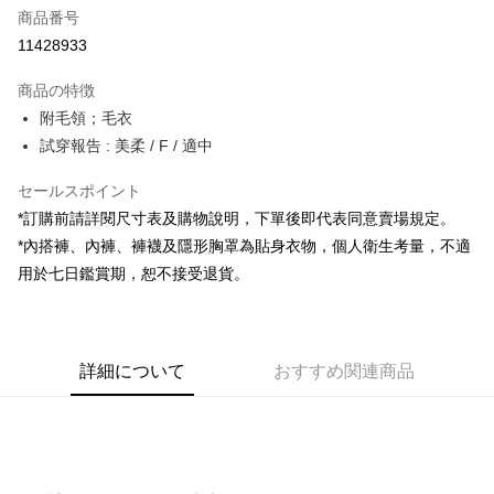
商品番号
コンビニ店頭代金引換
11428933
LINE Pay
商品の特徴
Apple Pay
附毛領；毛衣
試穿報告 : 美柔 / F / 適中
JKOPAY
セールスポイント
Google Pay
*訂購前請詳閱尺寸表及購物說明，下單後即代表同意賣場規定。
OP Pay Later
*內搭褲、內褲、褲襪及隱形胸罩為貼身衣物，個人衛生考量，不適
説明
用於七日鑑賞期，恕不接受退貨。
【OP Pay Later 使用説明】
AFTEE代金後払い
1. 本サービスは台湾大哥大によって提供され、台湾大哥大のユーザーは追
加の申請なしで即時に利用可能です。
説明
2. 支払い方法で「OP Pay Later」を選択すると、注文が成立した後に自動
一、 AFTEE代金後払いについて
的に OP Pay Later の取引プロセスに移行し、携帯番号を確認後、分割払
ATM払い
詳細について
おすすめ関連商品
1.お支払い方法でAFTEE代金後払いを選択すると、携帯電話認証ウィンド
いの回数や支払い期限を選択し、支払いを確認すると取引が完了します。
ウが表示されます。
3. 実際の承認額、分割回数および費用については、後続の取引確認ページ
2.SMSで認証してお支払い手続を進めてください。
配送方法
を基準とします。
3.注文するときのお支払いは不要です。商品はご指定の住所に配送されま
4. 注文成立後30分以内に確認取引を行わない場合や審査が通過しない場
す。
全家取貨付款
合、注文は自動的にキャンセルされます。「転専審査」に未通過の状況が
4.ご注文が完了すると、携帯に支払い通知のSMSが届きます。アプリ会員
発生した場合は、システムの評価基準に達していないことを意味し、評価
配送毎にNT$60、NT$1,800以上で送料無料
の場合は、AFTEE アプリプッシュ通知が届きます。