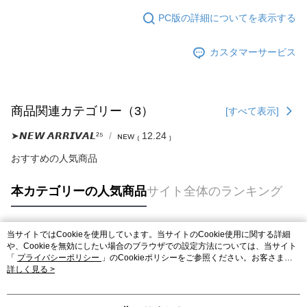
PC版の詳細についてを表示する
カスタマーサービス
商品関連カテゴリー（3）
[すべて表示]
➤𝙉𝙀𝙒 𝘼𝙍𝙍𝙄𝙑𝘼𝙇²⁵
ɴᴇᴡ ₍ 12.24 ₎
おすすめの人気商品
本カテゴリーの人気商品
サイト全体のランキング
当サイトではCookieを使用しています。当サイトのCookie使用に関する詳細
人気タグ
や、Cookieを無効にしたい場合のブラウザでの設定方法については、当サイト
「
プライバシーポリシー
」のCookieポリシーをご参照ください。お客さま
が、当サイトを引き続き使用される場合、当社がサイト利用規約のCookieポリ
詳しく見る >
シーに基づいてCookieを使用することに同意したものとみなします。