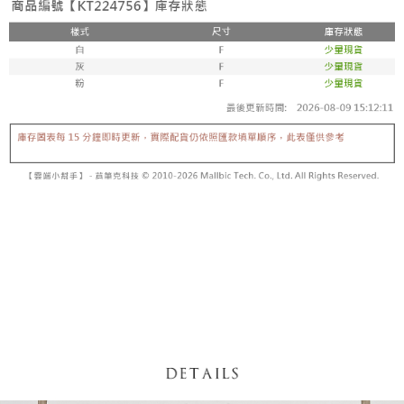
内容についての説明はいたしかねます。
5.商品受け取り時のお支払いは不要です。商品を確かめてから、SMSまた
付款後全家取貨
はアプリの通知に従って、4大コンビニ、またはATM/オンラインバンキン
グでお支払いください。
配送毎にNT$60、NT$1,600以上で送料無料
【支払い方法の説明】
1. 分割払いの金額は電信請求書に統合されず、「OP Pay Later」は毎月の
代金納付期限は最短で 14 日以内ですので、ご注意ください。AFTEE アプ
已關閉，請勿下單
締め日後に支払いリマインダーのSMSを送信します。
リをダウンロードして AFTEE 会員になるとお支払い期限を最長 45 日以内
2. SMSのリンクを通じて請求書を開いた後、「コンビニバーコード／台湾
配送毎にNT$10,000
まで延長できます。
大直営店舗／銀行振込／街口支払い／iPASS MONEY」などのチャネルで
支払いを選択できます。
已關閉，請勿下單(付取)
お支払期限は、ショップが請求した期日と、AFTEEで延長できる日数をも
とに計算されます。AFTEEで注文すると、商品を受け取るまで支払い期限
配送毎にNT$10,000
【注意事項】
を延長できますが、商品を期限内に受け取れない場合があります（例：予
1. 本サービスは「台湾大哥大株式会社」（以下「当社」といいます）によ
約商品や商品到着日が比較的遅い商品）。そのため、商品到着の有無に関
7-11取貨付款
って提供され、ユーザーが取引時に本サービスを通じて商品やサービスを
わらず、AFTEEで指定された期限内にお支払いください。
購入できるようにし、店舗が売買／分割払い売買の債権を当社に譲渡した
配送毎にNT$60、NT$1,800以上で送料無料
後、契約に基づいて当社の請求書で帳款を支払うことになります。
二、支払い限度額
2. 「OP Pay Later」を利用する契約関係の目的から、店舗はあなたの個人
付款後7-11取貨
1.初回 AFTEEを ご利用の際に、認証結果及び当社の審査の結果に基づ
情報（名前、電話または住所を含む）を台湾大哥大に提供し、収集、処理
き、限度額が設定されます。
配送毎にNT$60、NT$1,600以上で送料無料
および利用するために、当社があなた本人と分割請求書に必要な情報の確
2.決済金額は最低NT$20です。
認、照合および修正を行います。
3.現在、台湾の会員のみご利用いただけます。
宅配
3. 完全なユーザーサービス規約については、以下のリンクを参照してくだ
さい：
https://oppay.tw/userRule
三、利用規約「AFTEE代金後払い」（以下当サービスという）はネットプ
配送毎にNT$100、NT$2,500以上で送料無料
ロテクションズ（以下 AFTEE という）が提供し、AFTEEが代金を徴収し
ます。当サービスご利用の際に提供しなければならない個人情報（注文者
國家/地區配送
送料を確認
の氏名、電話番号、受取人の氏名、電話番号、受取人住所を含むがこれに