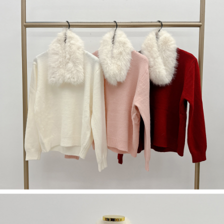
限らない）は、AFTEEに渡され当サービスで必要な範囲内で利用されま
す。AFTEEの個人情報の収集、処理、利用について、詳細はAFTEE公式ホ
ームページの『個人情報の収集、処理及び利用に関する声明』をご参照く
ださい（
https://aftee.tw/privacypolicy/
）。
AFTEEの初回ご利用の際に、審査を通過すれば、最高額がNT$10,000にな
ります。支払い期限を過ぎた場合、その金額に基づいて年利20%の遅延滞
納金が加算されます。未成年の利用者は、事前に法定代理人または後見人
の同意を得ればAFTEEをご利用いただけます。
個人情報の処理、利用について疑問がある、または関連する法律の権利を
行使したい場合は、ネットプロテクションズ
cs_tw@netprotections.co.jp
にご連絡ください。上記に示した個人情報を、必要な購入注文書とあわせ
てAFTEEにご提供いただく、またはAFTEEにあなたの個人情報の収集、処
理、利用を許可することににご同意いただけない場合は、当サービスを選
択しないでください。