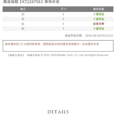
【「AFTEE先享後付」結帳流程】
醒簡訊。
１．於結帳方式選擇「AFTEE先享後付」後，將跳轉至「AFTEE先享後付」
2.透過簡訊連結打開帳單後，可選擇「超商條碼／台灣大直營門市／銀行轉
付款後全家取貨
結帳頁面，進行簡訊認證並確認金額後，即可完成結帳。
帳／街口支付／iPASS MONEY」等通路繳費。
２．訂單成立數日內，您將收到繳費通知簡訊。
每筆NT$60，滿NT$1,600(含以上)免運費
３．收到繳費通知簡訊後14天內，點擊此簡訊中的連結，可透過四大超商／
【注意事項】
ATM／網路銀行／等多元方式進行付款，方視為交易完成。
已關閉，請勿下單
1.本服務係由「台灣大哥大股份有限公司」（以下簡稱本公司）所提供，讓
※ 請注意：結帳手續完成當下不需立刻繳費，但若您需要取消訂單，請聯絡
用戶於交易時，得透過本服務購買商品或服務，並由商店將買賣／分期付款
每筆NT$10,000
購買商品的店家。未經商家同意取消之訂單仍視為有效，需透過AFTEE先享
買賣價金債權讓與本公司後，依約使用本公司帳單繳交帳款。
後付繳納相關費用。
2.基於同意付款使用「大哥付你分期」之契約關係目的，商店將以您的個人
已關閉，請勿下單(付取)
※ 交易是否成功請以「AFTEE先享後付 」之結帳頁面顯示為準，若有關於
資料（包含姓名、電話或地址）提供予台灣大哥大進項蒐集、處理及利用，
是否繳費成功／繳費後需取消欲退款等相關疑問，請聯繫「AFTEE先享後付
每筆NT$10,000
由本公司與您本人進行分期帳單所需資料之確認、核對及更正。
客戶支援中心」
https://netprotections.freshdesk.com/support/home
3.完整用戶服務條款，請詳閱以下連結：
https://oppay.tw/userRule
7-11取貨付款
【注意事項】
１．透過由恩沛科技股份有限公司提供之「AFTEE先享後付」服務完成之交
每筆NT$60，滿NT$1,800(含以上)免運費
易，需依本服務之必要範圍內提供個人資料，並將交易相關給付款項請求債
權轉讓予恩沛科技股份有限公司。
付款後7-11取貨
２．關於個人資料處理事宜，請瀏覽以下網址：
每筆NT$60，滿NT$1,600(含以上)免運費
https://aftee.tw/terms/#terms3
３．未成年的使用者請事先徵得法定代理人或監護人之同意方可使用
宅配
「AFTEE先享後付」，若未經同意申辦者引起之損失，本公司不負相關責
任。
每筆NT$100，滿NT$2,500(含以上)免運費
４．使用「AFTEE先享後付」時，將依據個別帳號之用戶狀況，依本公司即
時審查核予不同之上限額度；若仍有額度不足之情形，本公司將視審查結果
國家/地區配送
查看運費
請求用戶進行身份認證。