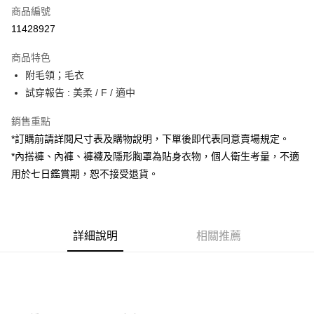
商品編號
超商取貨付款
11428927
LINE Pay
商品特色
Apple Pay
附毛領；毛衣
試穿報告 : 美柔 / F / 適中
街口支付
銷售重點
Google Pay
*訂購前請詳閱尺寸表及購物說明，下單後即代表同意賣場規定。
大哥付你分期
*內搭褲、內褲、褲襪及隱形胸罩為貼身衣物，個人衛生考量，不適
相關說明
用於七日鑑賞期，恕不接受退貨。
【大哥付你分期使用說明】
AFTEE先享後付
1.本服務由台灣大哥大提供，台灣大哥大用戶可立即使用無須另外申請。
2.付款方式選擇「大哥付你分期」，訂單成立後會自動跳轉到大哥付的交易
相關說明
流程，驗證手機門號後，選擇欲分期的期數、繳款截止日，確認付款後即完
【關於「AFTEE先享後付」】
成交易。
詳細說明
相關推薦
ATM付款
AFTEE先享後付是「在收到商品之後才付款」的支付方式。 讓您購物簡單
3.實際核准額度、可分期數及費用金額請依後續交易確認頁面所載為準。
便利好安心！
4.訂單成立30分鐘內，如未前往確認交易或遇審核未通過，訂單將自動取
１．簡單：不需註冊會員、不需綁卡、不需儲值。
運送方式
消。如遇「轉專審核」未通過狀況，表示未達大哥付你分期系統評分，恕無
２．便利：只要手機號碼，簡訊認證，即可結帳。
法說明評估內容。
３．安心：先確認商品／服務後，再付款。
全家取貨付款
【繳款方式說明】
1.分期款項不併入電信帳單，「大哥付你分期」於每月結算日後寄送繳費提
每筆NT$60，滿NT$1,800(含以上)免運費