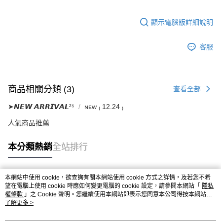
顯示電腦版詳細說明
客服
商品相關分類 (3)
查看全部
➤𝙉𝙀𝙒 𝘼𝙍𝙍𝙄𝙑𝘼𝙇²⁵
ɴᴇᴡ ₍ 12.24 ₎
人氣商品推薦
本分類熱銷
全站排行
本網站中使用 cookie，欲查詢有關本網站使用 cookie 方式之詳情，及若您不希
熱門標籤
望在電腦上使用 cookie 時應如何變更電腦的 cookie 設定，請參閱本網站「
隱私
權條款
」之 Cookie 聲明。您繼續使用本網站即表示您同意本公司得按本網站使
用條款之 Cookie 聲明使用 cookie。
了解更多 >