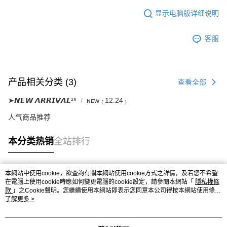
显示电脑版详细说明
客服
产品相关分类 (3)
查看全部
➤𝙉𝙀𝙒 𝘼𝙍𝙍𝙄𝙑𝘼𝙇²⁵
ɴᴇᴡ ₍ 12.24 ₎
人气商品推荐
本分类热销
全站排行
本網站中使用cookie，欲查詢有關本網站使用cookie方式之詳情，及若您不希望
热门标签
在電腦上使用cookie時應如何變更電腦的cookie設定，請參閱本網站「
隱私權條
款
」之Cookie聲明。您繼續使用本網站即表示您同意本公司得按本網站使用條款
之Cookie聲明使用cookie。
了解更多 >