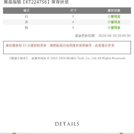
5. 收到商品當下無需繳費，確認無誤後，請再利用繳費通知簡訊或AFTEE
1. 分期款项不并入电信账单，“大哥付你分期”于每月结算日后寄送缴费提醒
APP於四大便利商店‧ATM/網銀等方式進行付款。
短信。
付款後全家取貨
2. 通过短信链接打开账单后，可选择 “超商条码／台湾大直营门市／银行转
請留意繳費期限為 14 天。唯有下載 AFTEE App 成為 AFTEE 會員者方能享
每笔NT$60，满NT$1,600(含以上)免运费
账／街口支付／iPASS MONEY”等通路缴费。
有最長 45 天內付款之服務。
已關閉，請勿下單
【注意事项】
繳費期限，為商家向您請款的時間，再加上使用AFTEE可延長的天數所計算
1. 本服务系由 “台湾大哥大股份有限公司”所提供，让用户于交易时，得通过
每笔NT$10,000
出。使用AFTEE下訂可以延長您收到商品前的繳費天數，但無法保證一定能
本服务购买商品或服务，并由商店将买卖／分期付款买卖价金债权让与本公
夠在期限內收到商品(例如:預購商品或預計到貨時間較長者)。因此無論收到
司后，依约使用本公司账单缴交账款。
已關閉，請勿下單(付取)
商品與否，仍需要請您在AFTEE規定的時間內完成繳費。
2. 基于同意付款使用 “大哥付你分期”之契约关系目的，商店将以您的个人资
每笔NT$10,000
料（包含姓名、电话或地址）提供予台湾大哥大进项收集、处理及利用，由
二、付款限制
台湾大哥大与本人进行分期账单所需资料之确认、核对及更正。
1. 初次使用 AFTEE 時，將依認證結果及本公司審查結果，核予每個人不同
7-11取貨付款
3. 完整用户服务条款，请详阅以下链接：
https://oppay.tw/userRule
之上限額度
2. 結帳金額須大於NT$30
每笔NT$60，满NT$1,800(含以上)免运费
3. 目前僅支援台灣會員
付款後7-11取貨
三、聲明條款
每笔NT$60，满NT$1,600(含以上)免运费
「AFTEE先享後付」(下稱本服務)乃由恩沛科技股份有限公司(下稱 AFTEE )
所提供，並由 AFTEE 向您收取款項。因使用本服務所須提供之個人資料(包
宅配
含但不限於訂購人姓名、電話，收件人姓名、電話、收件地址)，將交付予
AFTEE 於本服務必要服務範圍內運用。關於 AFTEE 對於個人資料之蒐集、
每笔NT$100，满NT$2,500(含以上)免运费
處理、利用，詳參 AFTEE 官網之『個人資料蒐集、處理及利用告知聲明』
（
https://aftee.tw/privacypolicy/
）。
國家/地區配送
查看运费