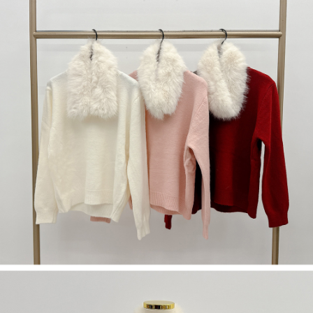
若款項超過繳費期限，將根據當次的金額加收年利率 16% 的逾期滯納金。
未成年的使用者，請事先徵得法定代理人或監護人之同意方可使用
AFTEE。
若您對於個人資料之處理、利用有任何疑問，或欲行使相關法律權利，請聯
繫恩沛科技股份有限公司。若您不同意我們將上開所示之個人資料，連同必
要之購買訂單資訊提供予 AFTEE ，或讓 AFTEE 蒐集處理利用您的個人資
料，請勿選用本服務。