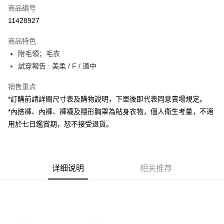
商品编号
超商取货付款
11428927
LINE Pay
商品特色
Apple Pay
附毛領；毛衣
試穿報告 : 美柔 / F / 適中
街口支付
销售重点
Google Pay
*訂購前請詳閱尺寸表及購物說明，下單後即代表同意賣場規定。
大哥付你分期
*內搭褲、內褲、褲襪及隱形胸罩為貼身衣物，個人衛生考量，不適
相关说明
用於七日鑑賞期，恕不接受退貨。
【大哥付你分期使用说明】
AFTEE先享后付
1. 本服务由台湾大哥大提供，电信用户可立即使用无须另外申请。（限个人
月租型门号，不开放公司户及预付卡使用）
相关说明
2. 付款方式选择 “大哥付你分期”，订单成立后会自动跳转到大哥付的交易流
一、關於 AFTEE先享後付
程，验证手机门号后，选择欲分期的期数、缴款截止日，确认付款后即完成
详细说明
相关推荐
ATM付款
1. 於付款方式選擇AFTEE先享後付，將跳出AFTEE先享後付手機驗證視
交易。
窗。
3. 实际核准额度、可分期数及费用金额请依后续交易确认页面所载为准。
2. 進行簡訊驗證之後，即可完成結帳手續。
运送方式
4. 订单成立30分钟内，如未前往确认交易或遇审核未通过，订单将自动取
3. 訂單確認後不需事先繳費，商品會配送至您的指定地址。
消。如遇 “转专审核”未通过状况，表示未达系统评分，恕无法说明评估内
4. 下訂完成後，您的手機會收到一封繳費通知簡訊，APP會員則會收到
全家取貨付款
容。
AFTEE APP推播通知。
【缴款方式说明】
每笔NT$60，满NT$1,800(含以上)免运费