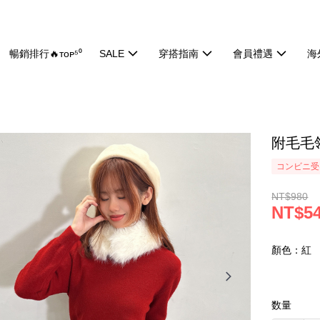
暢銷排行🔥ᴛᴏᴘ⁵⁰
SALE
穿搭指南
會員禮遇
海
附毛毛領
コンビニ受け
NT$980
NT$5
顏色：紅
数量