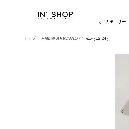
商品カテゴリー
トップ
➤𝙉𝙀𝙒 𝘼𝙍𝙍𝙄𝙑𝘼𝙇²⁵
ɴᴇᴡ ₍ 12.24 ₎