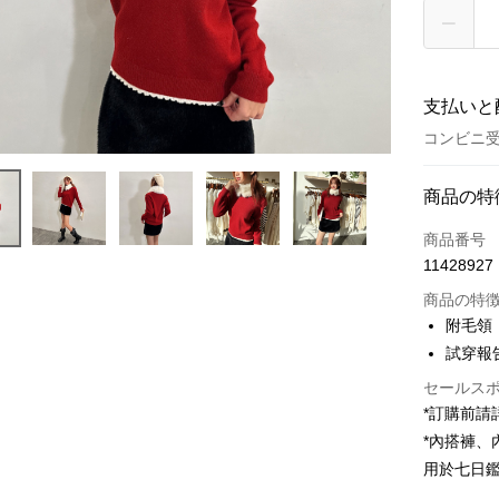
支払いと
コンビニ受
お支払い
商品の特
クレジット
商品番号
11428927
コンビニ
商品の特
LINE Pay
附毛領
試穿報告 
Apple Pay
セールス
JKOPAY
*訂購前
Google Pa
*內搭褲
用於七日
OP Pay La