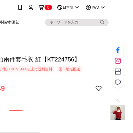
0
日本語
TWD
外購物須知
兩件套毛衣-紅【KT224756】
取り NT$1,600以上で送料無料
国・地域配送
49