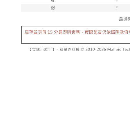
7-11取貨
よって提
スを購入
二、支払
配送毎にNT
渡した後
1.初回 
す。
き、限度
付款後7-1
2. 「OP
2.決済金額
配送毎にNT
人情報（
3.現在、
処理およ
宅配
報の確認
三、利用規
3. 完全
プロテクシ
配送毎にNT
ださい：
ht
します。
文者の氏
國家/地區
これに限ら
されます。
AFTEE
明』をご
AFTEE
なります。
延滞納金
後見人の同
個人情報
を行使し
cs_tw@netp
を、必要な