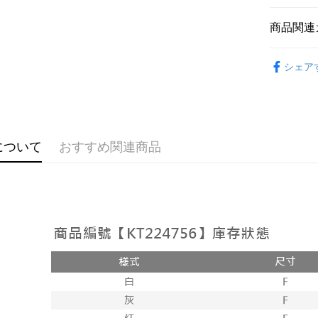
説明
【OP Pay
商品関連
AFTEE
1. 本サ
追加の申
説明
➤𝙉𝙀𝙒 𝘼𝙍
2. 支払い
一、 AF
シェア
ATM払い
動的に OP
1.お支払
おすすめ
払いの回
ドウが表
す。
2.SMS
【上衣】
3. 実際
3.注文す
配送方法
ジを基準
す。
4. 注文
4.ご注文
全家取貨
について
おすすめ関連商品
合、注文
員の場合は
が発生し
配送毎にNT
5.商品受
評価内容
たはアプリ
付款後全
ングでお
配送毎にNT
【支払い
代金納付期
1. 分割払
プリをダウ
已關閉，
の締め日後
以内まで
2. SM
配送毎にNT
湾大直営店
お支払期限
で支払い
已關閉，請
もとに計算
期限を延
配送毎にNT
【注意事
（例：予
1. 本サ
の有無に関