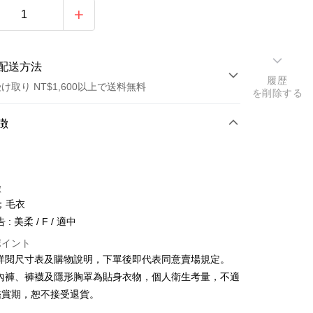
配送方法
履歴
け取り NT$1,600以上で送料無料
を削除する
方法
徴
カード1回払い
店頭代金引換
徴
；毛衣
: 美柔 / F / 適中
ポイント
請詳閱尺寸表及購物說明，下單後即代表同意賣場規定。
y
、內褲、褲襪及隱形胸罩為貼身衣物，個人衛生考量，不適
鑑賞期，恕不接受退貨。
ter