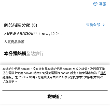
客服
商品相關分類 (3)
查看全部
➤𝙉𝙀𝙒 𝘼𝙍𝙍𝙄𝙑𝘼𝙇²⁵
ɴᴇᴡ ₍ 12.24 ₎
人氣商品推薦
本分類熱銷
全站排行
本網站中使用 cookie，欲查詢有關本網站使用 cookie 方式之詳情，及若您不希
熱門標籤
望在電腦上使用 cookie 時應如何變更電腦的 cookie 設定，請參閱本網站「
隱私
權條款
」之 Cookie 聲明。您繼續使用本網站即表示您同意本公司得按本網站使
用條款之 Cookie 聲明使用 cookie。
了解更多 >
我知道了