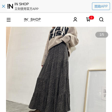
IN SHOP
開啟APP
立刻使用官方APP
0
1
/
5