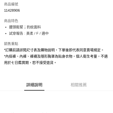
商品編號
超商取貨付款
11428906
LINE Pay
商品特色
Apple Pay
腰頭鬆緊；豹紋面料
試穿報告 : 美柔 / F / 適中
街口支付
銷售重點
Google Pay
*訂購前請詳閱尺寸表及購物說明，下單後即代表同意賣場規定。
大哥付你分期
*內搭褲、內褲、褲襪及隱形胸罩為貼身衣物，個人衛生考量，不適
相關說明
用於七日鑑賞期，恕不接受退貨。
【大哥付你分期使用說明】
AFTEE先享後付
1.本服務由台灣大哥大提供，台灣大哥大用戶可立即使用無須另外申請。
2.付款方式選擇「大哥付你分期」，訂單成立後會自動跳轉到大哥付的交易
相關說明
流程，驗證手機門號後，選擇欲分期的期數、繳款截止日，確認付款後即完
【關於「AFTEE先享後付」】
成交易。
詳細說明
相關推薦
ATM付款
AFTEE先享後付是「在收到商品之後才付款」的支付方式。 讓您購物簡單
3.實際核准額度、可分期數及費用金額請依後續交易確認頁面所載為準。
便利好安心！
4.訂單成立30分鐘內，如未前往確認交易或遇審核未通過，訂單將自動取
１．簡單：不需註冊會員、不需綁卡、不需儲值。
運送方式
消。如遇「轉專審核」未通過狀況，表示未達大哥付你分期系統評分，恕無
２．便利：只要手機號碼，簡訊認證，即可結帳。
法說明評估內容。
３．安心：先確認商品／服務後，再付款。
全家取貨付款
【繳款方式說明】
1.分期款項不併入電信帳單，「大哥付你分期」於每月結算日後寄送繳費提
每筆NT$60，滿NT$1,800(含以上)免運費