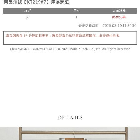
【「AFTEE先享後付」結帳流程】
醒簡訊。
１．於結帳方式選擇「AFTEE先享後付」後，將跳轉至「AFTEE先享後付」
2.透過簡訊連結打開帳單後，可選擇「超商條碼／台灣大直營門市／銀行轉
付款後全家取貨
結帳頁面，進行簡訊認證並確認金額後，即可完成結帳。
帳／街口支付／iPASS MONEY」等通路繳費。
２．訂單成立數日內，您將收到繳費通知簡訊。
每筆NT$60，滿NT$1,600(含以上)免運費
３．收到繳費通知簡訊後14天內，點擊此簡訊中的連結，可透過四大超商／
【注意事項】
ATM／網路銀行／等多元方式進行付款，方視為交易完成。
已關閉，請勿下單
1.本服務係由「台灣大哥大股份有限公司」（以下簡稱本公司）所提供，讓
※ 請注意：結帳手續完成當下不需立刻繳費，但若您需要取消訂單，請聯絡
用戶於交易時，得透過本服務購買商品或服務，並由商店將買賣／分期付款
每筆NT$10,000
購買商品的店家。未經商家同意取消之訂單仍視為有效，需透過AFTEE先享
買賣價金債權讓與本公司後，依約使用本公司帳單繳交帳款。
後付繳納相關費用。
2.基於同意付款使用「大哥付你分期」之契約關係目的，商店將以您的個人
已關閉，請勿下單(付取)
※ 交易是否成功請以「AFTEE先享後付 」之結帳頁面顯示為準，若有關於
資料（包含姓名、電話或地址）提供予台灣大哥大進項蒐集、處理及利用，
是否繳費成功／繳費後需取消欲退款等相關疑問，請聯繫「AFTEE先享後付
每筆NT$10,000
由本公司與您本人進行分期帳單所需資料之確認、核對及更正。
客戶支援中心」
https://netprotections.freshdesk.com/support/home
3.完整用戶服務條款，請詳閱以下連結：
https://oppay.tw/userRule
7-11取貨付款
【注意事項】
１．透過由恩沛科技股份有限公司提供之「AFTEE先享後付」服務完成之交
每筆NT$60，滿NT$1,800(含以上)免運費
易，需依本服務之必要範圍內提供個人資料，並將交易相關給付款項請求債
權轉讓予恩沛科技股份有限公司。
付款後7-11取貨
２．關於個人資料處理事宜，請瀏覽以下網址：
每筆NT$60，滿NT$1,600(含以上)免運費
https://aftee.tw/terms/#terms3
３．未成年的使用者請事先徵得法定代理人或監護人之同意方可使用
宅配
「AFTEE先享後付」，若未經同意申辦者引起之損失，本公司不負相關責
任。
每筆NT$100，滿NT$2,500(含以上)免運費
４．使用「AFTEE先享後付」時，將依據個別帳號之用戶狀況，依本公司即
時審查核予不同之上限額度；若仍有額度不足之情形，本公司將視審查結果
國家/地區配送
查看運費
請求用戶進行身份認證。