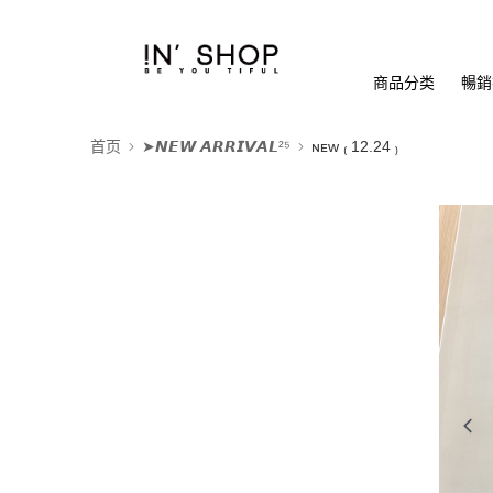
商品分类
暢銷排
首页
➤𝙉𝙀𝙒 𝘼𝙍𝙍𝙄𝙑𝘼𝙇²⁵
ɴᴇᴡ ₍ 12.24 ₎