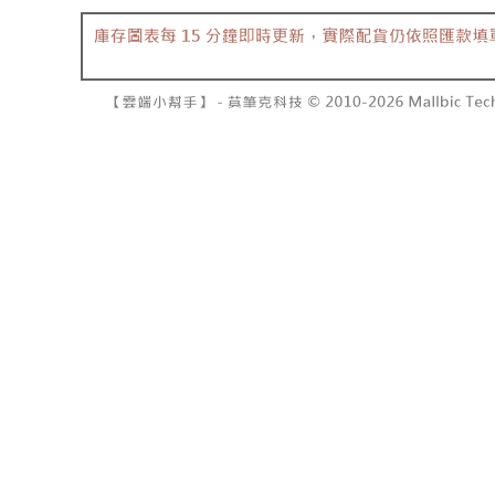
7-11取貨
2. 結帳金
3. 目前
每笔NT$6
三、聲明
付款後7-1
「AFTE
每笔NT$6
)所提供，
(包含但不
宅配
予 AFT
集、處理、
每笔NT$1
明』（
http
國家/地區
若款項超過
未成年的
AFTEE。
若您對於
聯繫恩沛
同必要之購
人資料，