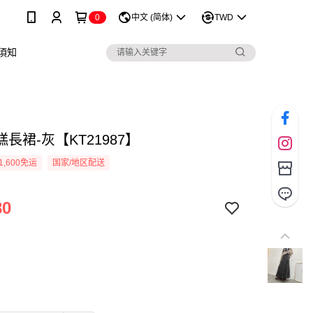
0
中文 (简体)
TWD
須知
長裙-灰【KT21987】
1,600免运
国家/地区配送
80