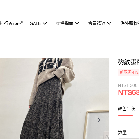
行🔥ᴛᴏᴘ⁵⁰
SALE
穿搭指南
會員禮遇
海外購物
豹紋蛋糕
超取满NT$
NT$1,300
NT$6
顏色：灰
数量