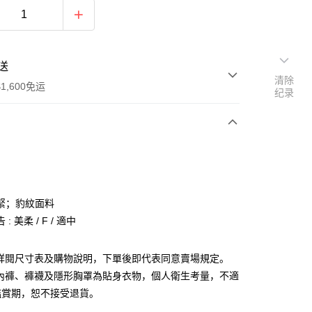
送
清除
1,600免运
纪录
次付款
付款
緊；豹紋面料
: 美柔 / F / 適中
請詳閱尺寸表及購物說明，下單後即代表同意賣場規定。
、內褲、褲襪及隱形胸罩為貼身衣物，個人衛生考量，不適
y
鑑賞期，恕不接受退貨。
分期