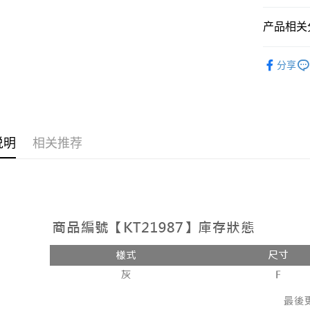
相关说明
【大哥付
产品相关分
AFTEE先
1. 本服
人月租型
相关说明
➤𝙉𝙀𝙒 𝘼𝙍
2. 付款
一、關於 A
分享
ATM付款
流程，验
1. 於付
人气商品
完成交易
窗。
3. 实际
2. 進行
【裙子】
4. 订单
3. 訂單
运送方式
消。如遇 
4. 下訂
容。
AFTEE 
全家取貨
说明
相关推荐
【缴款方
5. 收到
1. 分期
每笔NT$6
APP於四
短信。
2. 通过
付款後全
請留意繳費期
账／街口支付
享有最長 
每笔NT$6
【注意事
繳費期限，
已關閉，
1. 本服
算出。使用
过本服务
定能夠在期
每笔NT$10
本公司后
收到商品與
2. 基于
已關閉，請
资料（包
二、付款
每笔NT$10
用，由台
1. 初次
3. 完整
之上限額