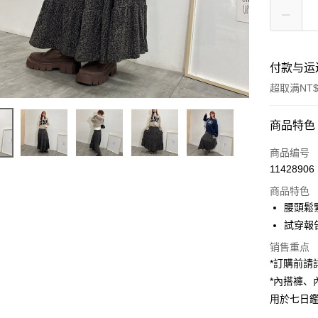
付款与运
超取满NT$
付款方式
商品特色
信用卡一
商品编号
11428906
超商取货
商品特色
LINE Pay
腰頭鬆
試穿報告 
Apple Pay
销售重点
街口支付
*訂購前
*內搭褲
Google Pa
用於七日
大哥付你