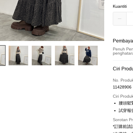
Kuantiti
Pembaya
Penuh Pen
penghatar
Kaedah 
Ciri Prod
Kad Kredi
No. Produ
11428906
Pengambil
Ciri Produ
LINE Pay
腰頭鬆
試穿報告 
Apple Pay
Sorotan P
JKOPAY
*訂購前