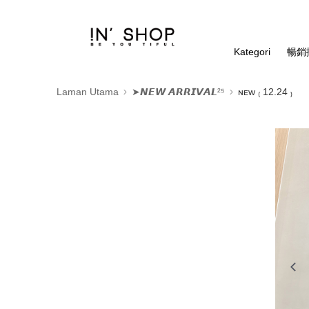
Kategori
暢銷排
Laman Utama
➤𝙉𝙀𝙒 𝘼𝙍𝙍𝙄𝙑𝘼𝙇²⁵
ɴᴇᴡ ₍ 12.24 ₎