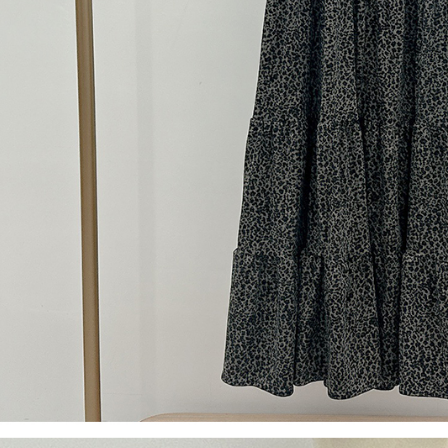
【Peneran
1. Pembaya
"Pembayar
pembayaran
2. Melalui
membayar m
Mobile / 
saluran lai
【Nota Pe
1. Perkhid
membolehk
perkhidmat
tuntutan h
menggunaka
2. Berdas
"Pembayar
peribadi a
Mobile un
pengesahan
ansuran ol
3. Sila ba
pautan beri