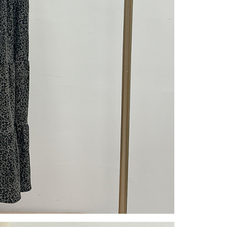
gan Kaedah Pembayaran】
ran ansuran tidak digabungkan dalam bil telekomunikasi,
an Ansuran Gogo" akan menghantar SMS peringatan
 selepas tarikh penyelesaian bulanan.
 pautan SMS untuk membuka bil, anda boleh memilih untuk
elalui "Kod bar kedai serbaneka / Kedai rasmi Taiwan
Pemindahan bank / Pembayaran J街口 / iPASS MONEY" dan
n.
nting】
matan ini disediakan oleh "Taiwan Mobile Co., Ltd." untuk
an pengguna membeli produk atau perkhidmatan melalui
an ini semasa transaksi, dan kedai akan menyerahkan hak
arga jual/beli ansuran kepada syarikat ini untuk membayar bil
n bil syarikat ini.
arkan tujuan kontrak persetujuan pembayaran menggunakan
an Ansuran Gogo", kedai akan memberikan maklumat
nda (termasuk nama, telefon atau alamat) kepada Taiwan
tuk pengumpulan, pemprosesan dan penggunaan, untuk
, semakan dan pembetulan data yang diperlukan untuk bil
eh Taiwan Mobile.
ca syarat perkhidmatan pengguna secara lengkap melalui
kut: https://oppay.tw/userRule