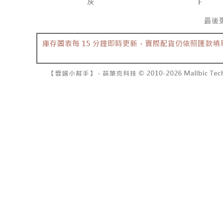
NT$10,00
pembayara
[Arahan P
已關閉，請
Tempoh pe
Pembayaran
ditambah d
NT$10,00
berasingan
Anda bole
pembayaran
menerima 
7-11取貨
boleh men
NT$60/pes
Selepas me
produk pr
menyelesai
lebih lama
NT$1,800 
kod bar ke
pembayara
JKOPay, a
pesanan.
付款後7-1
NT$60/pes
[Nota Pent
Kedua, Se
1. Jumlah 
NT$1,600 
Perkhidmata
NT$10,000.
yang memb
berdasarka
宅配
melalui pe
2. Amaun p
NT$100/pe
pembelian
3. Pada ma
kepada Sy
NT$2,500 
mengikut p
Ketiga, Sy
Perkhidma
國家/地區
Untuk meme
NP Taiwan
penggunaa
akan meng
peribadi a
pembeli, n
Syarikat 
untuk peng