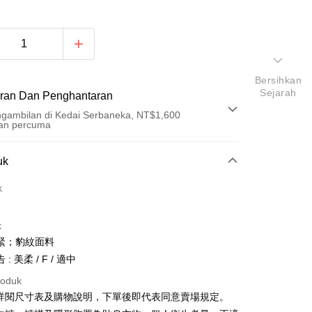
Bersihkan
Sejarah
ran Dan Penghantaran
gambilan di Kedai Serbaneka, NT$1,600
an percuma
Pembayaran
uk
t (Bayaran Penuh)
k
an di Kedai Serbaneka
k
緊；豹紋面料
: 美柔 / F / 適中
roduk
請詳閱尺寸表及購物說明，下單後即代表同意賣場規定。