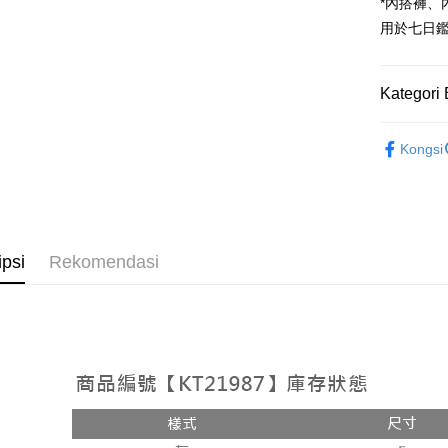
Google Pa
*內搭褲
用於七日
OP Pay La
Deskripsi
[Terma Pe
Kategori 
AFTEE
Perkhidmat
Deskripsi
➤𝙉𝙀𝙒 𝘼𝙍
pengguna 
Pertama, 
Kongsi
Pemindah
Kemudian
Rekomenda
Jika anda 
1. Dengan
akan menga
pengesaha
【裙子】
Later sele
2. Anda b
Pilihan 
mudah alih
3. Tiada b
akhir pemb
dihantar k
全家取貨
ipsi
Rekomendasi
pembayara
4. Setela
NT$60/pes
manakala a
Had kredit
AFTEE.
NT$1,800 
yang diken
5. Tiada b
pada hala
pembayara
付款後全
dalam tal
NT$60/pes
Jika trans
aplikasi A
dibuat, at
NT$1,600 
akan dibat
Sila ambil
peringkat 
bagaimanap
已關閉，
tidak dipe
dan mendaf