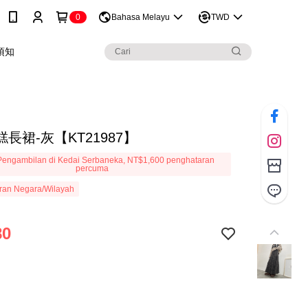
0
Bahasa Melayu
TWD
須知
長裙-灰【KT21987】
engambilan di Kedai Serbaneka, NT$1,600 penghataran
percuma
ran Negara/Wilayah
80