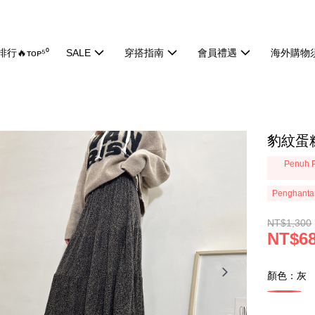
行🔥ᴛᴏᴘ⁵⁰
SALE
穿搭指南
會員禮遇
海外購物
豹紋蛋糕
Penuh P
Penghanta
NT$1,300
NT$6
顏色：灰