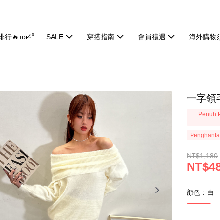
行🔥ᴛᴏᴘ⁵⁰
SALE
穿搭指南
會員禮遇
海外購物
一字領毛
Penuh P
Penghanta
NT$1,180
NT$4
顏色：白