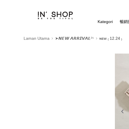
Kategori
暢銷排
Laman Utama
➤𝙉𝙀𝙒 𝘼𝙍𝙍𝙄𝙑𝘼𝙇²⁵
ɴᴇᴡ ₍ 12.24 ₎