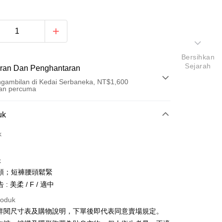
Bersihkan
Sejarah
ran Dan Penghantaran
gambilan di Kedai Serbaneka, NT$1,600
an percuma
Pembayaran
uk
t (Bayaran Penuh)
k
an di Kedai Serbaneka
k
領；短褲腰頭鬆緊
: 美柔 / F / 適中
roduk
請詳閱尺寸表及購物說明，下單後即代表同意賣場規定。