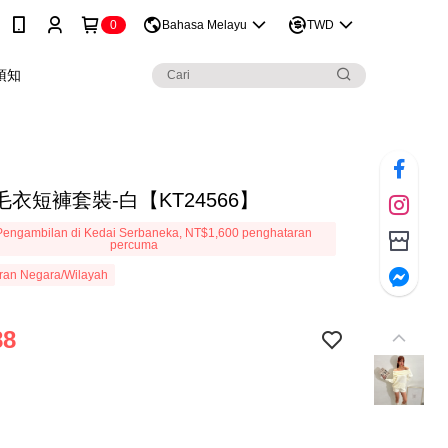
0
Bahasa Melayu
TWD
須知
衣短褲套裝-白【KT24566】
engambilan di Kedai Serbaneka, NT$1,600 penghataran
percuma
ran Negara/Wilayah
88