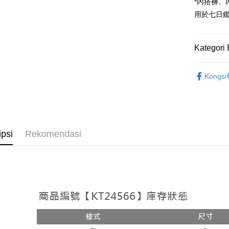
Google Pa
*內搭褲
用於七日
OP Pay La
Deskripsi
[Terma Pe
Kategori 
AFTEE
Perkhidmat
Deskripsi
➤𝙉𝙀𝙒 𝘼𝙍
pengguna 
Pertama, 
Kongsi
Pemindah
Kemudian
Rekomenda
Jika anda 
1. Dengan
akan menga
pengesaha
【褲子】
Later sele
2. Anda b
Pilihan 
mudah alih
3. Tiada b
akhir pemb
dihantar k
全家取貨
ipsi
Rekomendasi
pembayara
4. Setela
NT$60/pes
manakala a
Had kredit
AFTEE.
NT$1,800 
yang diken
5. Tiada b
pada hala
pembayara
付款後全
dalam tal
NT$60/pes
Jika trans
aplikasi A
dibuat, at
NT$1,600 
akan dibat
Sila ambil
peringkat 
bagaimanap
已關閉，
tidak dipe
dan mendaf