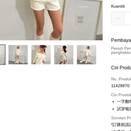
Kuantiti
Pembaya
Penuh Pen
penghatar
Kaedah 
Ciri Prod
Kad Kredi
No. Produ
11428870
Pengambil
Ciri Produ
LINE Pay
一字翻
試穿報告 
Apple Pay
Sorotan P
JKOPAY
*訂購前