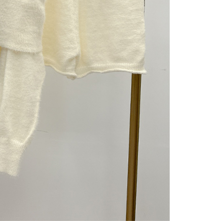
gan Kaedah Pembayaran】
ran ansuran tidak digabungkan dalam bil telekomunikasi,
an Ansuran Gogo" akan menghantar SMS peringatan
 selepas tarikh penyelesaian bulanan.
 pautan SMS untuk membuka bil, anda boleh memilih untuk
elalui "Kod bar kedai serbaneka / Kedai rasmi Taiwan
Pemindahan bank / Pembayaran J街口 / iPASS MONEY" dan
n.
nting】
matan ini disediakan oleh "Taiwan Mobile Co., Ltd." untuk
an pengguna membeli produk atau perkhidmatan melalui
an ini semasa transaksi, dan kedai akan menyerahkan hak
arga jual/beli ansuran kepada syarikat ini untuk membayar bil
n bil syarikat ini.
arkan tujuan kontrak persetujuan pembayaran menggunakan
an Ansuran Gogo", kedai akan memberikan maklumat
nda (termasuk nama, telefon atau alamat) kepada Taiwan
tuk pengumpulan, pemprosesan dan penggunaan, untuk
, semakan dan pembetulan data yang diperlukan untuk bil
eh Taiwan Mobile.
ca syarat perkhidmatan pengguna secara lengkap melalui
kut: https://oppay.tw/userRule