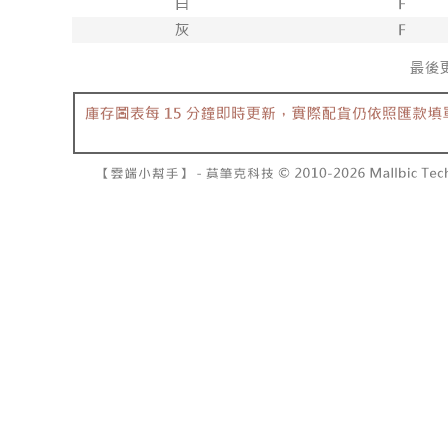
NT$10,00
pembayara
[Arahan P
已關閉，請
Tempoh pe
Pembayaran
ditambah d
NT$10,00
berasingan
Anda bole
pembayaran
menerima 
7-11取貨
boleh men
NT$60/pes
Selepas me
produk pr
menyelesai
lebih lama
NT$1,800 
kod bar ke
pembayara
JKOPay, a
pesanan.
付款後7-1
NT$60/pes
[Nota Pent
Kedua, Se
1. Jumlah 
NT$1,600 
Perkhidmata
NT$10,000.
yang memb
berdasarka
宅配
melalui pe
2. Amaun p
NT$100/pe
pembelian
3. Pada ma
kepada Sy
NT$2,500 
mengikut p
Ketiga, Sy
Perkhidma
國家/地區
Untuk meme
NP Taiwan
penggunaa
akan meng
peribadi a
pembeli, n
Syarikat 
untuk peng