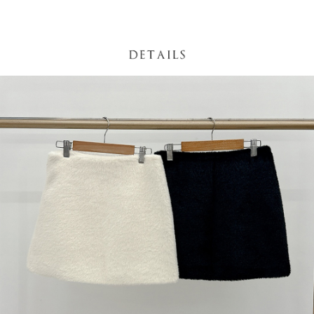
處理、利用，詳參 AFTEE 官網之『個人資料蒐集、處理及利用告知聲明』
（
https://aftee.tw/privacypolicy/
）。
國家/地區配送
查看运费
若款項超過繳費期限，將根據當次的金額加收年利率 16% 的逾期滯納金。
未成年的使用者，請事先徵得法定代理人或監護人之同意方可使用
AFTEE。
若您對於個人資料之處理、利用有任何疑問，或欲行使相關法律權利，請聯
繫恩沛科技股份有限公司。若您不同意我們將上開所示之個人資料，連同必
要之購買訂單資訊提供予 AFTEE ，或讓 AFTEE 蒐集處理利用您的個人資
料，請勿選用本服務。