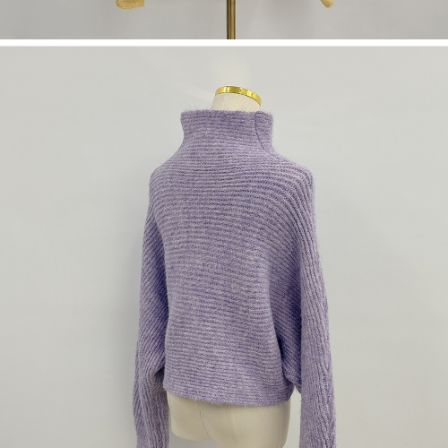
1. Perkhidmatan ini disediakan oleh "Taiwan Mobile Co., Ltd." untuk
membolehkan pengguna membeli produk atau perkhidmatan melalui
perkhidmatan ini semasa transaksi, dan kedai akan menyerahkan hak
tuntutan harga jual/beli ansuran kepada syarikat ini untuk membayar bil
menggunakan bil syarikat ini.
2. Berdasarkan tujuan kontrak persetujuan pembayaran menggunakan
"Pembayaran Ansuran Gogo", kedai akan memberikan maklumat peribadi
anda (termasuk nama, telefon atau alamat) kepada Taiwan Mobile untuk
pengumpulan, pemprosesan dan penggunaan, untuk pengesahan,
semakan dan pembetulan data yang diperlukan untuk bil ansuran oleh
Taiwan Mobile.
3. Sila baca syarat perkhidmatan pengguna secara lengkap melalui
pautan berikut: https://oppay.tw/userRule