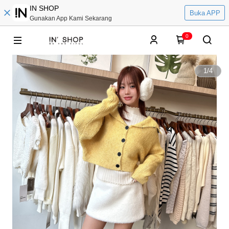
IN SHOP
Buka APP
Gunakan App Kami Sekarang
0
1
/
4