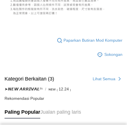
Paparkan Butiran Mod Komputer
Sokongan
Kategori Berkaitan (3)
Lihat Semua
➤𝙉𝙀𝙒 𝘼𝙍𝙍𝙄𝙑𝘼𝙇²⁵
ɴᴇᴡ ₍ 12.24 ₎
Rekomendasi Popular
Paling Popular
Jualan paling laris