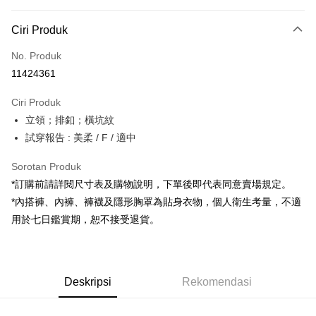
Kaedah Pembayaran
Ciri Produk
Kad Kredit (Bayaran Penuh)
No. Produk
Pengambilan di Kedai Serbaneka
11424361
LINE Pay
Ciri Produk
Apple Pay
立領；排釦；橫坑紋
試穿報告 : 美柔 / F / 適中
JKOPAY
Google Pay
Sorotan Produk
*訂購前請詳閱尺寸表及購物說明，下單後即代表同意賣場規定。
OP Pay Later
*內搭褲、內褲、褲襪及隱形胸罩為貼身衣物，個人衛生考量，不適
Deskripsi
用於七日鑑賞期，恕不接受退貨。
[Terma Penggunaan untuk OP Pay Later]
AFTEE
Perkhidmatan ini disediakan oleh Taiwan Mobile dan tersedia untuk
Deskripsi
pengguna Taiwan Mobile tanpa memerlukan permohonan tambahan.
Pertama, Mengenai Perkhidmatan AFTEE Beli Sekarang Bayar Kemudian
Pemindahan ATM
Deskripsi
Rekomendasi
1. Dengan memilih AFTEE sebagai kaedah pembayaran, mesej
Jika anda memilih OP Pay Later sebagai kaedah pembayaran, sistem
pengesahan AFTEE akan muncul.
akan mengarahkan anda secara automatik ke proses transaksi OP Pay
2. Anda boleh meneruskan pembayaran selepas pengesahan SMS.
Pilihan Penghantaran
Later selepas pesanan dibuat. Anda perlu mengesahkan nombor telefon