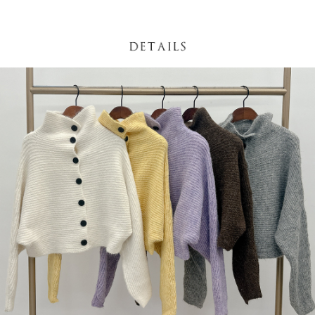
NT$60/pesanan | Penghantaran percuma untuk pesanan
1. Jumlah yang diperakui untuk pengguna kali pertama boleh sehingga
[Nota Penting]
NT$1,600 atau lebih
NT$10,000. Amaun diperakui sebenar yang diluluskan akan berdasarkan
keputusan pensijilan dan semakan oleh AFTEE.
Perkhidmatan ini disediakan oleh Taiwan Mobile Co., Ltd. (“Syarikat”),
宅配
2. Amaun perbelanjaan minimum mestilah lebih besar daripada NT$20.
yang membolehkan pelanggan membeli barangan atau perkhidmatan
3. Pada masa ini hanya tersedia untuk ahli Taiwan.
NT$100/pesanan | Penghantaran percuma untuk pesanan
melalui perkhidmatan ini pada masa transaksi. Hasil daripada pembelian
atau pembayaran ansuran akan dipindahkan oleh peniaga kepada
NT$2,500 atau lebih
Ketiga, Syarat Perkhidmatan
Syarikat, dan pelanggan hendaklah membuat pembayaran mengikut
Perkhidmatan AFTEE Beli Sekarang Bayar Kemudian disediakan oleh NP
perjanjian menggunakan sistem bil Syarikat.
國家/地區配送
Kadar Penghantaran
Taiwan, Inc. dan AFTEE akan membuat bil kepada pengguna. AFTEE
akan menggunakan data peribadi yang dikumpul (termasuk nama
Untuk memenuhi hubungan kontrak yang terjalin melalui persetujuan
pembeli, no. telefon, nama penerima, no. telefon, alamat penerima) untuk
penggunaan OP Pay Later, peniaga akan memberikan maklumat peribadi
penggunaan perkhidmatan. Sila rujuk kepada "Penyata Pengumpulan
anda (termasuk nama, nombor telefon, atau alamat) kepada Syarikat bagi
Data Peribadi, Pemprosesan, Penggunaan"
tujuan pengumpulan, pemprosesan dan penggunaan data yang
(https://aftee.tw/privacypolicy/
) untuk maklumat lanjut.
diperlukan untuk pengebilan ansuran, termasuk pengesahan,
pengesahan semula dan pembetulan.
Jumlah yang diperakui untuk pengguna kali pertama yang lulus
kelulusan boleh sehingga NT$10,000. Jika pengguna tidak membuat
Untuk terma perkhidmatan penuh, sila rujuk pautan berikut:
pembayaran dalam tempoh tersebut, yuran pembayaran lewat sebanyak
https://oppay.tw/userRule
" target="_blank" class="link revert-
20% setahun akan dikenakan. Pengguna bawah umur dikehendaki
style">https://oppay.tw/userRule
mendapatkan kebenaran daripada ibu bapa atau penjaga yang sah
untuk menggunakan AFTEE.
【Panduan Penggunaan Pembayaran Ansuran Gogo】
1. Perkhidmatan ini disediakan oleh Taiwan Mobile, pengguna telefon
Sila hubungi NP Taiwan Inc. di
cs_tw@netprotections.co.jp
jika anda
mudah alih boleh segera menggunakan tanpa perlu memohon lagi.
mempunyai sebarang kebimbangan mengenai pemprosesan dan
(Hanya untuk nombor langganan peribadi, tidak terbuka untuk syarikat
penggunaan pada data peribadi. Jika anda tidak bersetuju dengan data