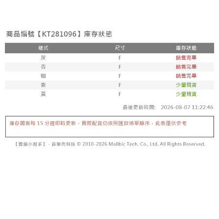
3. Tiada bayaran diperlukan apabila pesanan disahkan. Produk akan
mudah alih anda, memilih bilangan ansuran, dan menetapkan tarikh
dihantar ke alamat yang ditetapkan.
全家取貨付款
akhir pembayaran. Transaksi akan dianggap selesai setelah pembayaran
4. Setelah pesanan disahkan, anda akan menerima SMS pembayaran
disahkan.
NT$60/pesanan | Penghantaran percuma untuk pesanan
manakala ahli aplikasi akan menerima pemberitahuan tolak aplikasi
NT$1,800 atau lebih
AFTEE.
Had kredit yang diluluskan, tempoh ansuran yang tersedia, dan yuran
5. Tiada bayaran diperlukan apabila anda menerima produk. Sila buat
yang dikenakan adalah tertakluk kepada maklumat yang dinyatakan
pembayaran di empat kedai serbaneka utama, ATM atau perbankan
付款後全家取貨
pada halaman pengesahan transaksi seterusnya.
dalam talian dengan SMS pembayaran atau pemberitahuan tolak aplikasi
NT$60/pesanan | Penghantaran percuma untuk pesanan
AFTEE.
Jika transaksi tidak disahkan dalam masa 30 minit selepas pesanan
NT$1,600 atau lebih
dibuat, atau jika permohonan gagal dalam proses semakan, pesanan
Sila ambil perhatian bahawa tempoh pembayaran adalah 14 hari. Walau
akan dibatalkan secara automatik. Jika permohonan gagal pada
已關閉，請勿下單
bagaimanapun, bagi mereka yang telah memuat turun Aplikasi AFTEE
peringkat "semakan manual", ini bermakna kriteria pemarkahan sistem
dan mendaftar sebagai ahli AFTEE boleh menikmati tempoh pembayaran
NT$10,000/pesanan
tidak dipenuhi; butiran penilaian khusus tidak akan didedahkan.
sehingga 45 hari.
已關閉，請勿下單(付取)
[Arahan Pembayaran]
Tempoh pembayaran dikira dari masa kedai meminta pembayaran anda,
ditambah dengan bilangan hari yang boleh dilanjutkan oleh AFTEE. Anda
NT$10,000/pesanan
Pembayaran ansuran melalui OP Pay Later akan dibilkan secara
boleh melanjutkan tempoh pembayaran anda sebelum anda menerima
berasingan dan tidak termasuk dalam bil telekom anda. SMS peringatan
pesanan. Walau bagaimanapun, tiada jaminan bahawa anda boleh
7-11取貨付款
pembayaran akan dihantar selepas kitaran bil bulanan.
menerima pesanan anda semasa tempoh pembayaran (cth.: produk
NT$60/pesanan | Penghantaran percuma untuk pesanan
prapesanan atau produk yang mungkin mengambil masa yang lebih
Selepas mengakses bil melalui pautan dalam SMS, anda boleh
NT$1,800 atau lebih
lama untuk dihantar). Oleh itu, anda dikehendaki membuat pembayaran
menyelesaikan pembayaran anda melalui salah satu saluran berikut: kod
kepada AFTEE dalam tempoh sama ada anda menerima pesanan.
bar kedai serbaneka, kedai runcit Taiwan Mobile, pemindahan bank,
付款後7-11取貨
JKOPay, atau iPASS MONEY.
Kedua, Sekatan Pembayaran