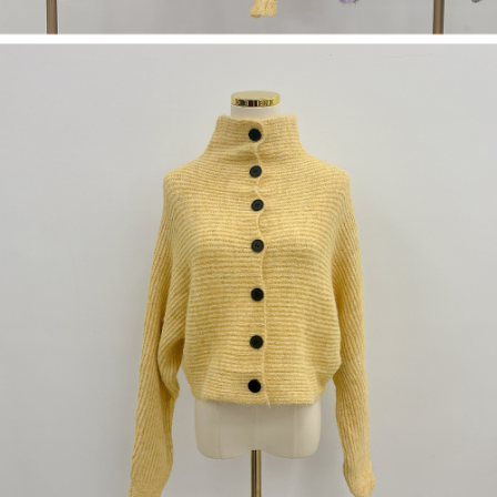
dan kad prabayar)
peribadi yang disenaraikan seperti di atas akan dikumpul dan digunakan
2. Pilihan kaedah pembayaran "Pembayaran Ansuran Gogo", selepas
oleh AFTEE, sila jangan gunakan perkhidmatan ini.
pesanan ditubuhkan, akan secara automatik dialihkan ke proses
transaksi Gogo, selepas pengesahan nombor telefon, pilih bilangan
ansuran yang diingini, tarikh akhir pembayaran, dan setelah
mengesahkan pembayaran, transaksi akan selesai.
3. Jumlah kelulusan sebenar, bilangan ansuran dan jumlah bayaran
adalah berdasarkan halaman pengesahan transaksi seterusnya.
4. Dalam masa 30 minit selepas pesanan ditubuhkan, jika tidak pergi
untuk mengesahkan transaksi atau jika tidak lulus semakan, pesanan
akan dibatalkan secara automatik. Jika terdapat situasi "pindah untuk
semakan khusus" yang tidak lulus, ini menunjukkan bahawa sistem
penilaian tidak mencukupi, tiada penjelasan mengenai kandungan
penilaian boleh diberikan.
【Penerangan Kaedah Pembayaran】
1. Pembayaran ansuran tidak digabungkan dalam bil telekomunikasi,
"Pembayaran Ansuran Gogo" akan menghantar SMS peringatan
pembayaran selepas tarikh penyelesaian bulanan.
2. Melalui pautan SMS untuk membuka bil, anda boleh memilih untuk
membayar melalui "Kod bar kedai serbaneka / Kedai rasmi Taiwan
Mobile / Pemindahan bank / Pembayaran J街口 / iPASS MONEY" dan
saluran lain.
【Nota Penting】