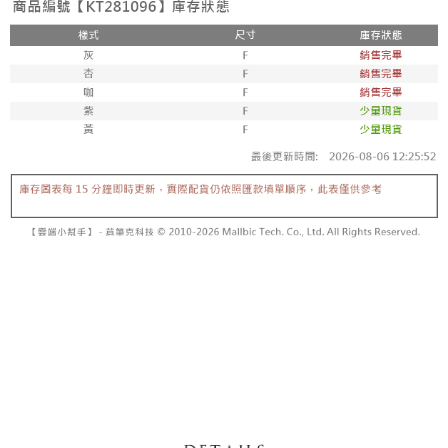
5. 收到商品當下無需繳費，確認無誤後，請再利用繳費通知簡訊或AFTEE
1. 分期款项不并入电信账单，“大哥付你分期”于每月结算日后寄送缴费提醒
APP於四大便利商店‧ATM/網銀等方式進行付款。
短信。
付款後全家取貨
2. 通过短信链接打开账单后，可选择 “超商条码／台湾大直营门市／银行转
請留意繳費期限為 14 天。唯有下載 AFTEE App 成為 AFTEE 會員者方能享
每笔NT$60，满NT$1,600(含以上)免运费
账／街口支付／iPASS MONEY”等通路缴费。
有最長 45 天內付款之服務。
已關閉，請勿下單
【注意事项】
繳費期限，為商家向您請款的時間，再加上使用AFTEE可延長的天數所計算
1. 本服务系由 “台湾大哥大股份有限公司”所提供，让用户于交易时，得通过
每笔NT$10,000
出。使用AFTEE下訂可以延長您收到商品前的繳費天數，但無法保證一定能
本服务购买商品或服务，并由商店将买卖／分期付款买卖价金债权让与本公
夠在期限內收到商品(例如:預購商品或預計到貨時間較長者)。因此無論收到
司后，依约使用本公司账单缴交账款。
已關閉，請勿下單(付取)
商品與否，仍需要請您在AFTEE規定的時間內完成繳費。
2. 基于同意付款使用 “大哥付你分期”之契约关系目的，商店将以您的个人资
每笔NT$10,000
料（包含姓名、电话或地址）提供予台湾大哥大进项收集、处理及利用，由
二、付款限制
台湾大哥大与本人进行分期账单所需资料之确认、核对及更正。
1. 初次使用 AFTEE 時，將依認證結果及本公司審查結果，核予每個人不同
7-11取貨付款
3. 完整用户服务条款，请详阅以下链接：
https://oppay.tw/userRule
之上限額度
2. 結帳金額須大於NT$30
每笔NT$60，满NT$1,800(含以上)免运费
3. 目前僅支援台灣會員
付款後7-11取貨
三、聲明條款
每笔NT$60，满NT$1,600(含以上)免运费
「AFTEE先享後付」(下稱本服務)乃由恩沛科技股份有限公司(下稱 AFTEE )
所提供，並由 AFTEE 向您收取款項。因使用本服務所須提供之個人資料(包
宅配
含但不限於訂購人姓名、電話，收件人姓名、電話、收件地址)，將交付予
AFTEE 於本服務必要服務範圍內運用。關於 AFTEE 對於個人資料之蒐集、
每笔NT$100，满NT$2,500(含以上)免运费
處理、利用，詳參 AFTEE 官網之『個人資料蒐集、處理及利用告知聲明』
（
https://aftee.tw/privacypolicy/
）。
國家/地區配送
查看运费