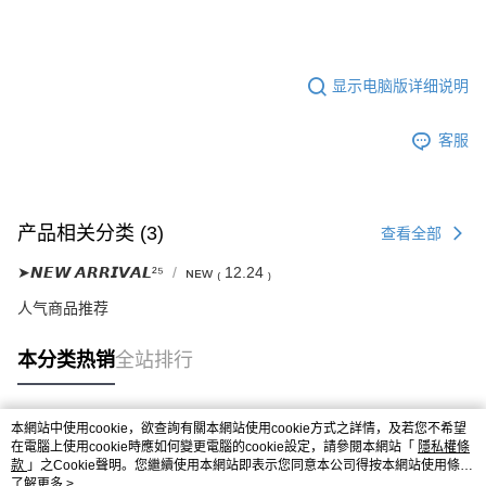
显示电脑版详细说明
客服
产品相关分类 (3)
查看全部
➤𝙉𝙀𝙒 𝘼𝙍𝙍𝙄𝙑𝘼𝙇²⁵
ɴᴇᴡ ₍ 12.24 ₎
人气商品推荐
本分类热销
全站排行
本網站中使用cookie，欲查詢有關本網站使用cookie方式之詳情，及若您不希望
热门标签
在電腦上使用cookie時應如何變更電腦的cookie設定，請參閱本網站「
隱私權條
款
」之Cookie聲明。您繼續使用本網站即表示您同意本公司得按本網站使用條款
之Cookie聲明使用cookie。
了解更多 >