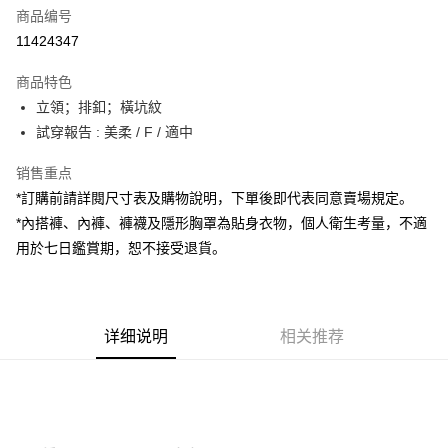
商品编号
超商取货付款
11424347
LINE Pay
商品特色
Apple Pay
立領；排釦；橫坑紋
試穿報告 : 美柔 / F / 適中
街口支付
销售重点
Google Pay
*訂購前請詳閱尺寸表及購物說明，下單後即代表同意賣場規定。
大哥付你分期
*內搭褲、內褲、褲襪及隱形胸罩為貼身衣物，個人衛生考量，不適
相关说明
用於七日鑑賞期，恕不接受退貨。
【大哥付你分期使用说明】
AFTEE先享后付
1. 本服务由台湾大哥大提供，电信用户可立即使用无须另外申请。（限个人
月租型门号，不开放公司户及预付卡使用）
相关说明
2. 付款方式选择 “大哥付你分期”，订单成立后会自动跳转到大哥付的交易流
一、關於 AFTEE先享後付
程，验证手机门号后，选择欲分期的期数、缴款截止日，确认付款后即完成
详细说明
相关推荐
ATM付款
1. 於付款方式選擇AFTEE先享後付，將跳出AFTEE先享後付手機驗證視
交易。
窗。
3. 实际核准额度、可分期数及费用金额请依后续交易确认页面所载为准。
2. 進行簡訊驗證之後，即可完成結帳手續。
运送方式
4. 订单成立30分钟内，如未前往确认交易或遇审核未通过，订单将自动取
3. 訂單確認後不需事先繳費，商品會配送至您的指定地址。
消。如遇 “转专审核”未通过状况，表示未达系统评分，恕无法说明评估内
4. 下訂完成後，您的手機會收到一封繳費通知簡訊，APP會員則會收到
全家取貨付款
容。
AFTEE APP推播通知。
【缴款方式说明】
每笔NT$60，满NT$1,800(含以上)免运费