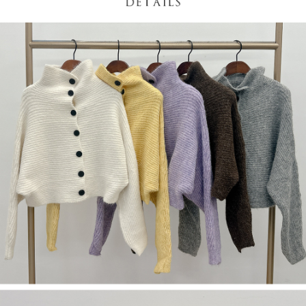
若款項超過繳費期限，將根據當次的金額加收年利率 16% 的逾期滯納金。
未成年的使用者，請事先徵得法定代理人或監護人之同意方可使用
AFTEE。
若您對於個人資料之處理、利用有任何疑問，或欲行使相關法律權利，請聯
繫恩沛科技股份有限公司。若您不同意我們將上開所示之個人資料，連同必
要之購買訂單資訊提供予 AFTEE ，或讓 AFTEE 蒐集處理利用您的個人資
料，請勿選用本服務。