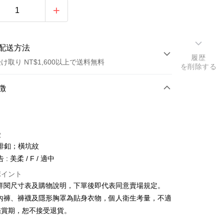
配送方法
履歴
け取り NT$1,600以上で送料無料
を削除する
方法
徴
カード1回払い
店頭代金引換
徴
排釦；橫坑紋
: 美柔 / F / 適中
ポイント
請詳閱尺寸表及購物說明，下單後即代表同意賣場規定。
y
、內褲、褲襪及隱形胸罩為貼身衣物，個人衛生考量，不適
鑑賞期，恕不接受退貨。
ter