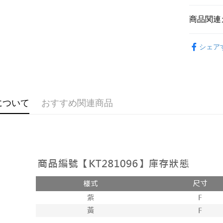
説明
【OP Pay
商品関連
AFTEE
1. 本サ
追加の申
説明
➤𝙉𝙀𝙒 𝘼𝙍
2. 支払い
一、 AF
シェア
ATM払い
動的に OP
1.お支払
おすすめ
払いの回
ドウが表
す。
2.SMS
【外著】
3. 実際
3.注文す
配送方法
ジを基準
す。
4. 注文
4.ご注文
全家取貨
について
おすすめ関連商品
合、注文
員の場合は
が発生し
配送毎にNT
5.商品受
評価内容
たはアプリ
付款後全
ングでお
配送毎にNT
【支払い
代金納付期
1. 分割払
プリをダウ
已關閉，
の締め日後
以内まで
2. SM
配送毎にNT
湾大直営店
お支払期限
で支払い
已關閉，請
もとに計算
期限を延
配送毎にNT
【注意事
（例：予
1. 本サ
の有無に関