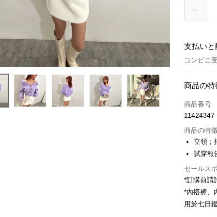
支払いと
コンビニ受
お支払い
商品の特
クレジット
商品番号
11424347
コンビニ
商品の特
LINE Pay
立領；
試穿報告 
Apple Pay
セールス
JKOPAY
*訂購前
Google Pa
*內搭褲
用於七日
OP Pay La