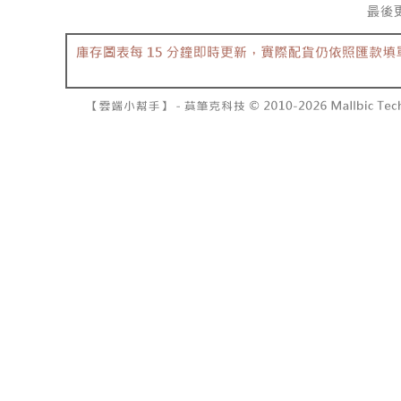
7-11取貨
よって提
スを購入
二、支払
配送毎にNT
渡した後
1.初回 
す。
き、限度
付款後7-1
2. 「OP
2.決済金額
配送毎にNT
人情報（
3.現在、
処理およ
宅配
報の確認
三、利用規
3. 完全
プロテクシ
配送毎にNT
ださい：
ht
します。
文者の氏
國家/地區
これに限ら
されます。
AFTEE
明』をご
AFTEE
なります。
延滞納金
後見人の同
個人情報
を行使し
cs_tw@netp
を、必要な