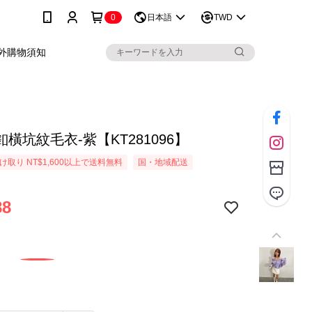
0
日本語
TWD
外購物須知
橫坑紋毛衣-紫【KT281096】
取り NT$1,600以上で送料無料
国・地域配送
88