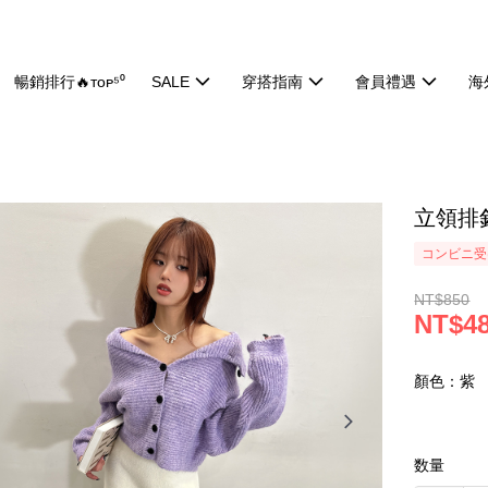
暢銷排行🔥ᴛᴏᴘ⁵⁰
SALE
穿搭指南
會員禮遇
海
立領排釦
コンビニ受け
NT$850
NT$4
顏色：紫
数量