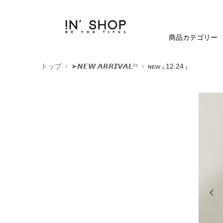
商品カテゴリー
トップ
➤𝙉𝙀𝙒 𝘼𝙍𝙍𝙄𝙑𝘼𝙇²⁵
ɴᴇᴡ ₍ 12.24 ₎