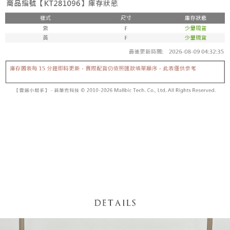
【「AFTEE先享後付」結帳流程】
醒簡訊。
１．於結帳方式選擇「AFTEE先享後付」後，將跳轉至「AFTEE先享後付」
2.透過簡訊連結打開帳單後，可選擇「超商條碼／台灣大直營門市／銀行轉
付款後全家取貨
結帳頁面，進行簡訊認證並確認金額後，即可完成結帳。
帳／街口支付／iPASS MONEY」等通路繳費。
２．訂單成立數日內，您將收到繳費通知簡訊。
每筆NT$60，滿NT$1,600(含以上)免運費
３．收到繳費通知簡訊後14天內，點擊此簡訊中的連結，可透過四大超商／
【注意事項】
ATM／網路銀行／等多元方式進行付款，方視為交易完成。
已關閉，請勿下單
1.本服務係由「台灣大哥大股份有限公司」（以下簡稱本公司）所提供，讓
※ 請注意：結帳手續完成當下不需立刻繳費，但若您需要取消訂單，請聯絡
用戶於交易時，得透過本服務購買商品或服務，並由商店將買賣／分期付款
每筆NT$10,000
購買商品的店家。未經商家同意取消之訂單仍視為有效，需透過AFTEE先享
買賣價金債權讓與本公司後，依約使用本公司帳單繳交帳款。
後付繳納相關費用。
2.基於同意付款使用「大哥付你分期」之契約關係目的，商店將以您的個人
已關閉，請勿下單(付取)
※ 交易是否成功請以「AFTEE先享後付 」之結帳頁面顯示為準，若有關於
資料（包含姓名、電話或地址）提供予台灣大哥大進項蒐集、處理及利用，
是否繳費成功／繳費後需取消欲退款等相關疑問，請聯繫「AFTEE先享後付
每筆NT$10,000
由本公司與您本人進行分期帳單所需資料之確認、核對及更正。
客戶支援中心」
https://netprotections.freshdesk.com/support/home
3.完整用戶服務條款，請詳閱以下連結：
https://oppay.tw/userRule
7-11取貨付款
【注意事項】
１．透過由恩沛科技股份有限公司提供之「AFTEE先享後付」服務完成之交
每筆NT$60，滿NT$1,800(含以上)免運費
易，需依本服務之必要範圍內提供個人資料，並將交易相關給付款項請求債
權轉讓予恩沛科技股份有限公司。
付款後7-11取貨
２．關於個人資料處理事宜，請瀏覽以下網址：
每筆NT$60，滿NT$1,600(含以上)免運費
https://aftee.tw/terms/#terms3
３．未成年的使用者請事先徵得法定代理人或監護人之同意方可使用
宅配
「AFTEE先享後付」，若未經同意申辦者引起之損失，本公司不負相關責
任。
每筆NT$100，滿NT$2,500(含以上)免運費
４．使用「AFTEE先享後付」時，將依據個別帳號之用戶狀況，依本公司即
時審查核予不同之上限額度；若仍有額度不足之情形，本公司將視審查結果
國家/地區配送
查看運費
請求用戶進行身份認證。