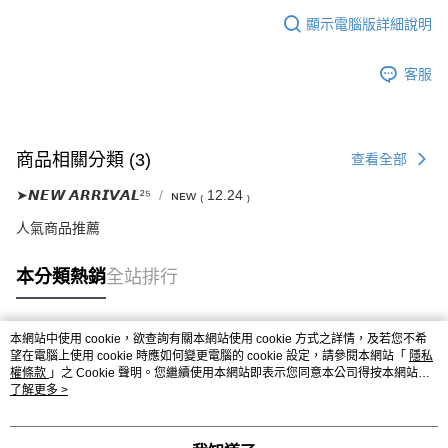
顯示電腦版詳細說明
客服
商品相關分類 (3)
查看全部
➤𝙉𝙀𝙒 𝘼𝙍𝙍𝙄𝙑𝘼𝙇²⁵
ɴᴇᴡ ₍ 12.24 ₎
人氣商品推薦
本分類熱銷
全站排行
本網站中使用 cookie，欲查詢有關本網站使用 cookie 方式之詳情，及若您不希
熱門標籤
望在電腦上使用 cookie 時應如何變更電腦的 cookie 設定，請參閱本網站「
隱私
權條款
」之 Cookie 聲明。您繼續使用本網站即表示您同意本公司得按本網站使
用條款之 Cookie 聲明使用 cookie。
了解更多 >