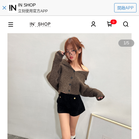
IN SHOP
開啟APP
立刻使用官方APP
0
1
/
5