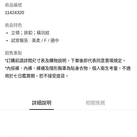
商品編號
超商取貨付款
11424320
LINE Pay
商品特色
Apple Pay
立領；排釦；橫坑紋
試穿報告 : 美柔 / F / 適中
街口支付
銷售重點
Google Pay
*訂購前請詳閱尺寸表及購物說明，下單後即代表同意賣場規定。
大哥付你分期
*內搭褲、內褲、褲襪及隱形胸罩為貼身衣物，個人衛生考量，不適
相關說明
用於七日鑑賞期，恕不接受退貨。
【大哥付你分期使用說明】
AFTEE先享後付
1.本服務由台灣大哥大提供，台灣大哥大用戶可立即使用無須另外申請。
2.付款方式選擇「大哥付你分期」，訂單成立後會自動跳轉到大哥付的交易
相關說明
流程，驗證手機門號後，選擇欲分期的期數、繳款截止日，確認付款後即完
【關於「AFTEE先享後付」】
成交易。
詳細說明
相關推薦
ATM付款
AFTEE先享後付是「在收到商品之後才付款」的支付方式。 讓您購物簡單
3.實際核准額度、可分期數及費用金額請依後續交易確認頁面所載為準。
便利好安心！
4.訂單成立30分鐘內，如未前往確認交易或遇審核未通過，訂單將自動取
１．簡單：不需註冊會員、不需綁卡、不需儲值。
運送方式
消。如遇「轉專審核」未通過狀況，表示未達大哥付你分期系統評分，恕無
２．便利：只要手機號碼，簡訊認證，即可結帳。
法說明評估內容。
３．安心：先確認商品／服務後，再付款。
全家取貨付款
【繳款方式說明】
1.分期款項不併入電信帳單，「大哥付你分期」於每月結算日後寄送繳費提
每筆NT$60，滿NT$1,800(含以上)免運費